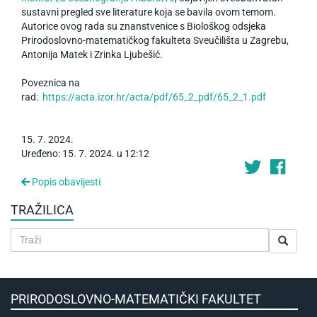
sustavni pregled sve literature koja se bavila ovom temom.
Autorice ovog rada su znanstvenice s Biološkog odsjeka
Prirodoslovno-matematičkog fakulteta Sveučilišta u Zagrebu,
Antonija Matek i Zrinka Ljubešić.
Poveznica na
rad:
https://acta.izor.hr/acta/pdf/65_2_pdf/65_2_1.pdf
15
.
7
.
2024
.
Uređeno: 15. 7. 2024. u 12:12
Popis obavijesti
TRAŽILICA
PRIRODOSLOVNO-MATEMATIČKI FAKULTET