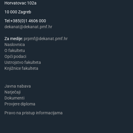
Horvatovac 102a
10 000 Zagreb
Tel:+385(0)1 4606 000
dekanat@dekanat.pmf.hr
Za medije:
prpmf@dekanat.pmf.hr
Naslovnica
​​​O fakultetu
Opći podaci
Ustrojstvo fakulteta
Knjižnice fakulteta
Javna nabava
Natječaji
Dokumenti
Provjere diploma
Pravo na pristup informacijama