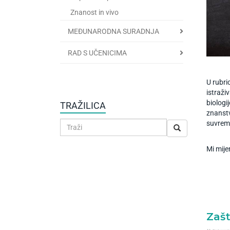
Znanost in vivo
MEĐUNARODNA SURADNJA
RAD S UČENICIMA
U rubri
istraži
biologi
TRAŽILICA
znanstv
suvreme
Mi mij
Zašt