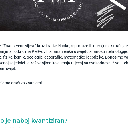
ci "Znanstvene vijesti" kroz kratke članke, reportaže ili intervjue s stručnj
vanjima i otkrićima PMF-ovih znanstvenika u svijetu znanosti i tehnologije
je, fizike, kemije, geologije, geografije, matematike i geofizike. Donosi
enoj zajednici, istraživanjima koja imaju utjecaj na svakodnevni život, 
ni svijet.
enjamo društvo znanjem!
o je naboj kvantiziran?