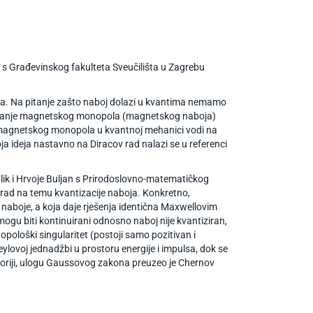
ć s Građevinskog fakulteta Sveučilišta u Zagrebu
oja. Na pitanje zašto naboj dolazi u kvantima nemamo
tojanje magnetskog monopola (magnetskog naboja)
a i magnetskog monopola u kvantnoj mehanici vodi na
 ideja nastavno na Diracov rad nalazi se u referenci
lik i Hrvoje Buljan s Prirodoslovno-matematičkog
u rad na temu kvantizacije naboja. Konkretno,
 naboje, a koja daje rješenja identična Maxwellovim
ogu biti kontinuirani odnosno naboj nije kvantiziran,
topološki singularitet (postoji samo pozitivan i
ylovoj jednadžbi u prostoru energije i impulsa, dok se
oj teoriji, ulogu Gaussovog zakona preuzeo je Chernov