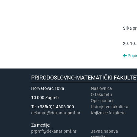
Slika p
20
.
10
.
Popis
PRIRODOSLOVNO-MATEMATIČKI FA
Horvatovac 102a
Naslovnica
​​​O fakultetu
10 000 Zagreb
Opći podaci
Tel:+385(0)1 4606 000
Ustrojstvo fakulteta
dekanat@dekanat.pmf.hr
Knjižnice fakulteta
Za medije:
prpmf@dekanat.pmf.hr
Javna nabava