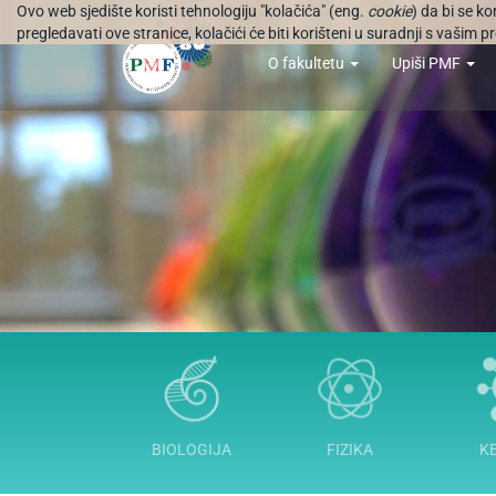
Ovo web sjedište koristi tehnologiju "kolačića" (eng.
cookie
) da bi se k
pregledavati ove stranice, kolačići će biti korišteni u suradnji s vašim
O fakultetu
Upiši PMF
BIOLOGIJA
FIZIKA
K