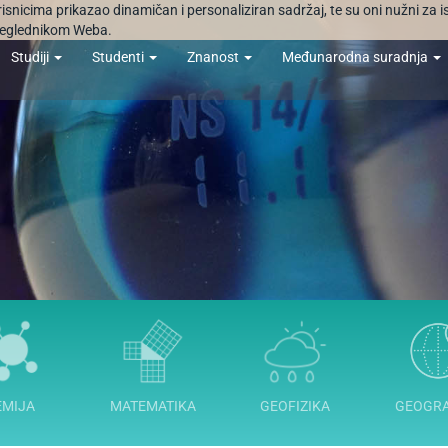
orisnicima prikazao dinamičan i personaliziran sadržaj, te su oni nužni za 
 preglednikom Weba.
Studiji
Studenti
Znanost
Međunarodna suradnja
EMIJA
MATEMATIKA
GEOFIZIKA
GEOGRA