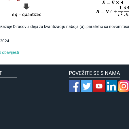
rikazuje Diracovu ideju za kvantizaciju naboja (a), paralelno sa novom teo
2024
.
 obavijesti
KULTET
POVEŽITE SE S NAMA