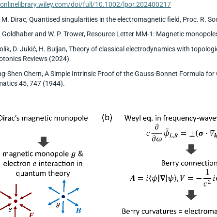
/onlinelibrary.wiley.com/doi/full/10.1002/lpor.202400217
A. M. Dirac, Quantised singularities in the electromagnetic field, Proc. R. 
S. Goldhaber and W. P. Trower, Resource Letter MM-1: Magnetic monopoles
Golik, D. Jukić, H. Buljan, Theory of classical electrodynamics with topologi
otonics Reviews (2024).
ing-Shen Chern, A Simple Intrinsic Proof of the Gauss-Bonnet Formula fo
atics 45, 747 (1944).