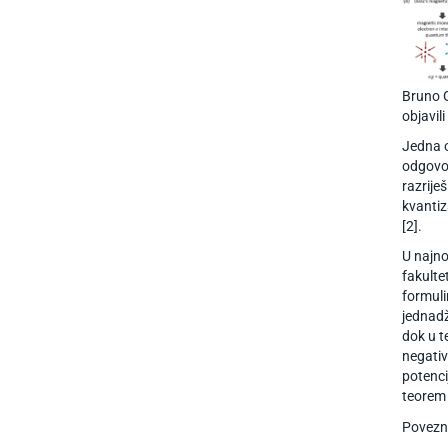
Bruno G
objavil
Jedna o
odgovo
razrije
kvantiz
[2].
U najno
fakulte
formuli
jednadž
dok u t
negativ
potenci
teorem 
Povezni