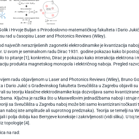
olik i Hrvoje Buljan s Prirodoslovno-matematičkog fakulteta i Dario Juki
i su rad u časopisu Laser and Photonics Reviews (Wiley).
d najvećih nerazriješenih zagonetki elektrodinamike je kvantizacija nab
r. U svom je seminalnom radu Dirac 1931. godine pokazao kako bi pos
šilo to pitanje [1]; konkretno, Dirac je pokazao kako interakcija elektron
aciju produkta magnetskog monopola i električnog naboja. Pregled razvoja
vijem radu objavljenom u Laser and Photonics Reviews (Wiley), Bruno Go
ta i Dario Jukić s Građevinskog fakulteta Sveučilišta u Zagrebu objavili s
rali su teoriju klasične elektrodinamike koja dozvoljava samo kvantizirane
bama. Ključna je razlika što u Maxwellovim jednadžbama naboji i struje m
eoriji sa Sveučilišta u Zagrebu naboj može biti samo kvantizirani točkasti 
an naboj iste amplitude ali suprotnog predznaka). Teorija se temelji na We
jali i polja dobiju kao Berryjeve koneksije i zakrivljenosti (vidi sliku). U t
iz topologije [4].
ca na rad: