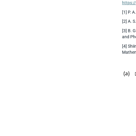
https:/
[1] P. 
[2] A. 
[3] B. 
and Ph
[4] Shi
Mathem