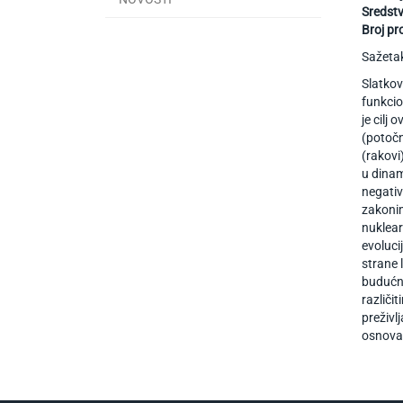
Sredst
Broj pr
Sažeta
Slatkov
funkcio
je cilj
(potočn
(rakovi
u dinam
negativ
zakonim
nuklear
evoluci
strane 
budućno
različi
preživl
osnova 