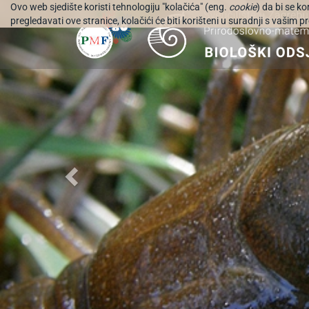
Ovo web sjedište koristi tehnologiju "kolačića" (eng.
cookie
) da bi se k
pregledavati ove stranice, kolačići će biti korišteni u suradnji s vašim