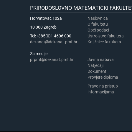
PRIRODOSLOVNO-MATEMATIČKI FA
Horvatovac 102a
Naslovnica
​​​O fakultetu
10 000 Zagreb
Opći podaci
Tel:+385(0)1 4606 000
Ustrojstvo fakulteta
dekanat@dekanat.pmf.hr
Knjižnice fakulteta
Za medije:
prpmf@dekanat.pmf.hr
Javna nabava
Natječaji
Dokumenti
Provjere diploma
Pravo na pristup
informacijama