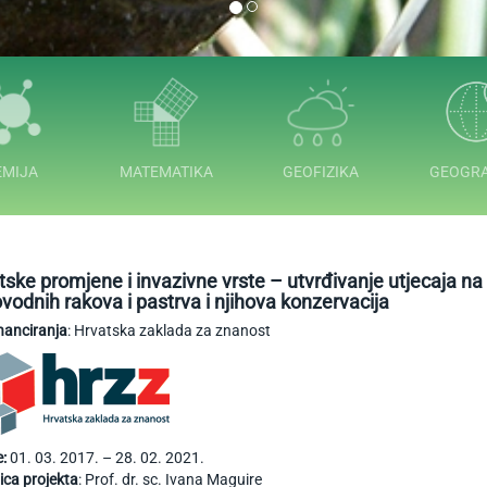
EMIJA
MATEMATIKA
GEOFIZIKA
GEOGRA
tske promjene i invazivne vrste – utvrđivanje utjecaja na 
ovodnih rakova i pastrva i njihova konzervacija
inanciranja
: Hrvatska zaklada za znanost
e:
01. 03. 2017. – 28. 02. 2021.
jica projekta
: Prof. dr. sc. Ivana Maguire