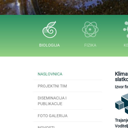
1
2
BIOLOGIJA
FIZIKA
K
Klima
NASLOVNICA
slatk
PROJEKTNI TIM
Izvor f
DISEMINACIJA I
PUBLIKACIJE
FOTO GALERIJA
Trajanj
Voditel
NOVOSTI