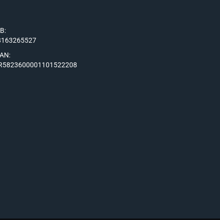
IB:
8163265527
BAN:
R5823600001101522208