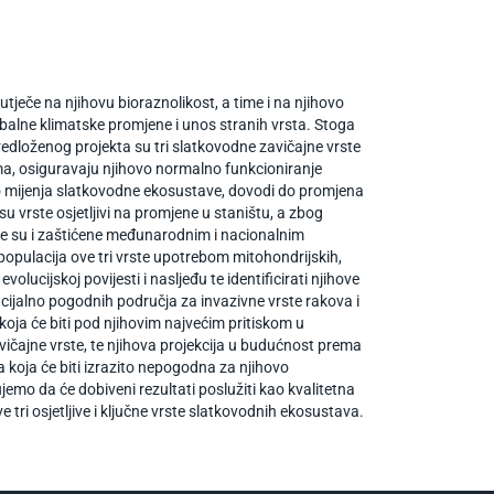
ječe na njihovu bioraznolikost, a time i na njihovo
obalne klimatske promjene i unos stranih vrsta. Stoga
predloženog projekta su tri slatkovodne zavičajne vrste
ima, osiguravaju njihovo normalno funkcioniranje
no mijenja slatkovodne ekosustave, dovodi do promjena
 vrste osjetljivi na promjene u staništu, a zbog
ne su i zaštićene međunarodnim i nacionalnim
 populacija ove tri vrste upotrebom mitohondrijskih,
olucijskoj povijesti i nasljeđu te identificirati njihove
otencijalno pogodnih područja za invazivne vrste rakova i
 koja će biti pod njihovim najvećim pritiskom u
vičajne vrste, te njihova projekcija u budućnost prema
a koja će biti izrazito nepogodna za njihovo
jemo da će dobiveni rezultati poslužiti kao kvalitetna
 tri osjetljive i ključne vrste slatkovodnih ekosustava.