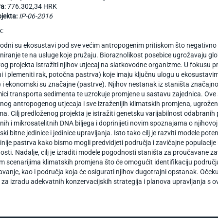
va
: 776.302,34 HRK
ojekta:
IP-06-2016
k:
odni su ekosustavi pod sve većim antropogenim pritiskom što negativno ut
niranje te na usluge koje pružaju. Bioraznolikost posebice ugrožavaju gl
 ovog projekta istražiti njihov utjecaj na slatkovodne organizme. U fokusu 
i i plemeniti rak, potočna pastrva) koje imaju ključnu ulogu u ekosustav
) i ekonomski su značajne (pastrve). Njihov nestanak iz staništa značaj
ici transporta sedimenta te uzrokuje promjene u sastavu zajednica. Ove su
nog antropogenog utjecaja i sve izraženijih klimatskih promjena, ugrože
a. Cilj predloženog projekta je istražiti genetsku varijabilnost odabranih
nih i mikrosatelitnih DNA biljega i doprinijeti novim spoznajama o njihovoj ev
jski bitne jedinice i jedinice upravljanja. Isto tako cilj je razviti modele p
linije pastrva kako bismo mogli predvidjeti područja i zavičajne populacije
sti. Nadalje, cilj je izraditi modele pogodnosti staništa za proučavane za
tim scenarijima klimatskih promjena što će omogućit identifikaciju područj
javanje, kao i područja koja će osigurati njihov dugotrajni opstanak. Očeku
za izradu adekvatnih konzervacijskih strategija i planova upravljanja s ove