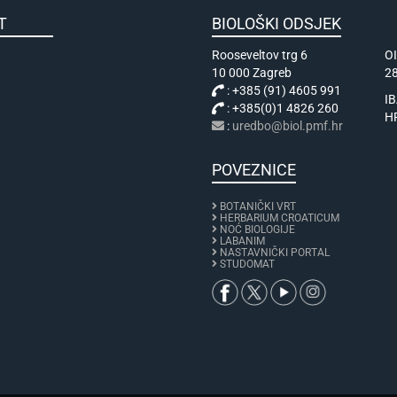
KULTET
BIOLOŠKI ODSJEK
Rooseveltov trg 6
O
10 000 Zagreb
2
: +385 (91) 4605 991
I
: +385(0)1 4826 260
H
:
uredbo@biol.pmf.hr
POVEZNICE
BOTANIČKI VRT
HERBARIUM CROATICUM
NOĆ BIOLOGIJE
LABANIM
NASTAVNIČKI PORTAL
STUDOMAT