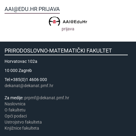
AAI@EDU.HR PRIJAVA
prijava
PRIRODOSLOVNO-MATEMATIČKI FAKULTET
Horvatovac 102a
10 000 Zagreb
Tel:+385(0)1 4606 000
dekanat@dekanat.pmf.hr
Za medije:
prpmf@dekanat.pmf.hr
Naslovnica
​​​O fakultetu
Opći podaci
Ustrojstvo fakulteta
Knjižnice fakulteta