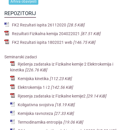
Arhiva obavijesti
REPOZITORIJ
FK2 Rezultati ispita 26112020
[28.5 KiB]
Rezuiltati Fizikalna kemija 204022021
[87.51 KiB]
FK2 Rezultati ispita 1802021 web
[146.75 KiB]
Seminarski zadaci
Rješenja zadataka iz Fizikalne kemije 2 Elektrokemija i
kinetika
[226.76 KiB]
Kemijska kinetika
[112.23 KiB]
Elektrokemija 1 i 2
[142.56 KiB]
Rjesenja zadataka iz Fizikalne kemije2
[29.14 KiB]
Koligativna svojstva
[18.19 KiB]
Kemijska ravnoteza
[27.33 KiB]
Termodinamika entropija
[19.06 KiB]