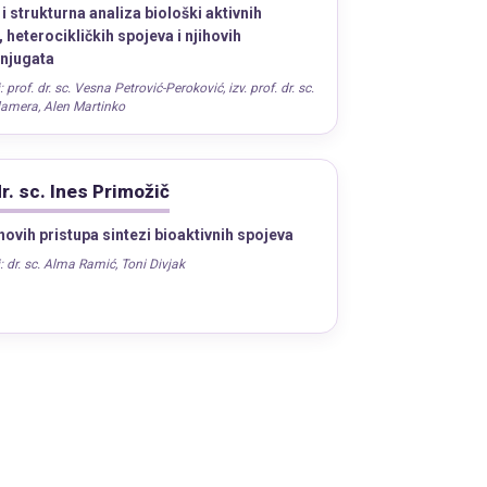
i strukturna analiza biološki aktivnih
 heterocikličkih spojeva i njihovih
njugata
:
prof. dr. sc. Vesna Petrović-Peroković
,
izv. prof. dr. sc.
lamera
,
Alen Martinko
dr. sc. Ines Primožič
novih pristupa sintezi bioaktivnih spojeva
:
dr. sc. Alma Ramić
,
Toni Divjak