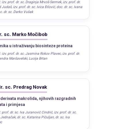
:
izv. prof. dr. sc. Draginja Mrvoš-Sermek
,
izv. prof. dr.
d Judaš
,
izv. prof. dr. sc. Ivica Đilović
,
doc. dr. sc. Ivana
c. dr. sc. Darko Vušak
r. sc. Marko Močibob
ika u istraživanju biosinteze proteina
:
izv. prof. dr. sc. Jasmina Rokov Plavec
,
izv. prof. dr.
andra Maršavelski
,
Lucija Brtan
dr. sc. Predrag Novak
 derivata makrolida, njihovih razgradnih
ta i primjesa
:
prof. dr. sc. Iva Juranović Cindrić
,
izv. prof. dr. sc.
 Jednačak
,
dr. sc. Katarina Pičuljan
,
dr. sc. Iva
ec