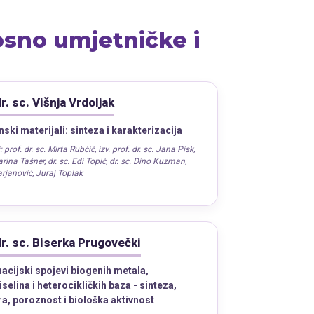
sno umjetničke i
dr. sc. Višnja Vrdoljak
ski materijali: sinteza i karakterizacija
:
prof. dr. sc. Mirta Rubčić
,
izv. prof. dr. sc. Jana Pisk
,
arina Tašner
,
dr. sc. Edi Topić
,
dr. sc. Dino Kuzman
,
rjanović
,
Juraj Toplak
dr. sc. Biserka Prugovečki
acijski spojevi biogenih metala,
selina i heterocikličkih baza - sinteza,
ra, poroznost i biološka aktivnost