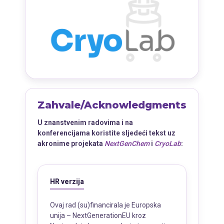
Zahvale/Acknowledgments
U znanstvenim radovima i na
konferencijama koristite sljedeći tekst uz
akronime projekata
NextGenChem
i
CryoLab
:
HR verzija
Ovaj rad (su)financirala je Europska 
unija – NextGenerationEU kroz 