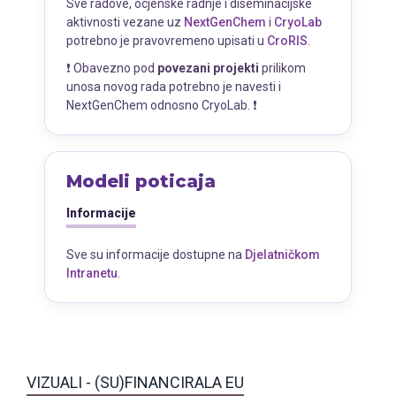
Sve radove, ocjenske radnje i diseminacijske
aktivnosti vezane uz
NextGenChem
i
CryoLab
potrebno je pravovremeno upisati u
CroRIS
.
❗ Obavezno pod
povezani projekti
prilikom
unosa novog rada potrebno je navesti i
NextGenChem odnosno CryoLab. ❗
Modeli poticaja
Informacije
Sve su informacije dostupne na
Djelatničkom
Intranetu
.
VIZUALI - (SU)FINANCIRALA EU