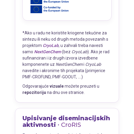
*Ako u radu ne koristite kriogene tekućine za
sintezu ili neku od drugih metoda povezanih s
projektom
CryoLab
, u zahvali treba navesti
samo
NextGenChem
(bez
CryoLab
). Ako je rad
sufinanciran i iz drugih izvora izvedbene
komponenete uz
NextGenChem
i
CryoLab
navedite i akronime tih projekata (primjerice
PMF-CROFUND, PMF-GOOUT, ....)
Odgovarajuće
vizuale
možete preuzeti u
repozitoriju
na dnu ove stranice.
Upisivanje diseminacijskih
aktivnosti ∙
CroRIS