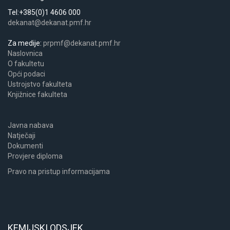
Tel:+385(0)1 4606 000
dekanat@dekanat.pmf.hr
Za medije:
prpmf@dekanat.pmf.hr
Naslovnica
​​​O fakultetu
Opći podaci
Ustrojstvo fakulteta
Knjižnice fakulteta
Javna nabava
Natječaji
Dokumenti
Provjere diploma
Pravo na pristup informacijama
KEMIJSKI ODSJEK