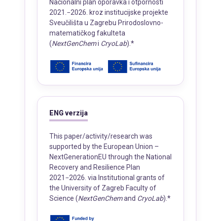
Nacionalni plan oporavka i otpornosti 
2021.−2026. kroz institucijske projekte 
Sveučilišta u Zagrebu Prirodoslovno-
matematičkog fakulteta 
(
NextGenChem
 i 
CryoLab
).*
ENG verzija
This paper/activity/research was 
supported by the European Union – 
NextGenerationEU through the National 
Recovery and Resilience Plan 
2021−2026. via Institutional grants of 
the University of Zagreb Faculty of 
Science (
NextGenChem
 and 
CryoLab
).*