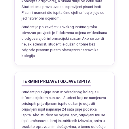
koncepta odgovora), a pisani dulje od četiri sata.
Student ima pravo uvida u ispravljeni pisani ispit.
Pisani i usmeni dio ispita čine cjelinu i ocjenjuju se
jedinstvenom ocjenom.
Student je po završetku svakog ispitnog roka
obvezan provjeriti je li dobivena ocjena evidentirana
u odgovarajući informacijski sustav. Ako se utvrdi
neusklađenost, student je dužan o tome bez
odgode pisanim putem obavijestiti nastavnika
kolegija.
TERMINI PRIJAVE I ODJAVE ISPITA
Student prijavljuje ispit iz određenog kolegija u
informacijskom sustavu. Student koji ne namjerava
pristupiti prijavljenom ispitu dužan je odjaviti
prijavljeni ispit najmanje 24 sata prije početka
ispita. Ako student ne odjavi ispit, prijavljeni mu se
ispit uračunava u broj iskorištenih izlazaka, osim u
osobito opravdanim slučajevima, o čemu odlučuje