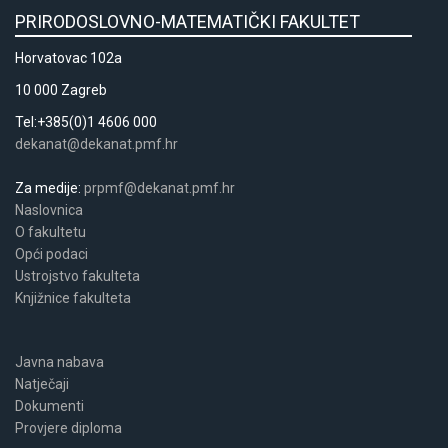
PRIRODOSLOVNO-MATEMATIČKI FAKULTET
Horvatovac 102a
10 000 Zagreb
Tel:+385(0)1 4606 000
dekanat@dekanat.pmf.hr
Za medije:
prpmf@dekanat.pmf.hr
Naslovnica
​​​O fakultetu
Opći podaci
Ustrojstvo fakulteta
Knjižnice fakulteta
Javna nabava
Natječaji
Dokumenti
Provjere diploma