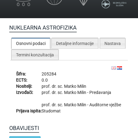
NUKLEARNA ASTROFIZIKA
Osnovni podaci
Detaljne informacije
Nastava
Termini konzultacija
Šifra:
205284
ECTS:
0.0
Nositelji:
prof. dr. sc.
Matko Milin
Izvođači:
prof. dr. sc.
Matko Milin
- Predavanja
prof. dr. sc.
Matko Milin
- Auditorne vježbe
Prijava ispita:
Studomat
OBAVIJESTI