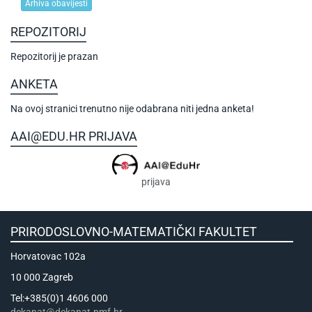
Arhiva obavijesti
REPOZITORIJ
Repozitorij je prazan
ANKETA
Na ovoj stranici trenutno nije odabrana niti jedna anketa!
AAI@EDU.HR PRIJAVA
prijava
PRIRODOSLOVNO-MATEMATIČKI FAKULTET
Horvatovac 102a
10 000 Zagreb
Tel:+385(0)1 4606 000
dekanat@dekanat.pmf.hr