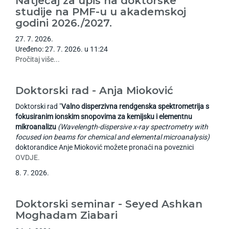
Natječaj za upis na doktorske
studije na PMF-u u akademskoj
godini 2026./2027.
27
.
7
.
2026
.
Uređeno: 27. 7. 2026. u 11:24
Pročitaj više...
Doktorski rad - Anja Mioković
Doktorski rad "
Valno disperzivna rendgenska spektrometrija s
fokusiranim ionskim snopovima za kemijsku i elementnu
mikroanalizu
(Wavelength-dispersive x-ray spectrometry with
focused ion beams for chemical and elemental microanalysis)
doktorandice Anje Mioković možete pronaći na poveznici
OVDJE.
8
.
7
.
2026
.
Doktorski seminar - Seyed Ashkan
Moghadam Ziabari