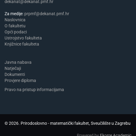
dekanat@dekanat.pmf.hr
Za medije:
prpmf@dekanat.pmf.hr
Naslovnica
​​​O fakultetu
Opći podaci
Ustrojstvo fakulteta
Knjižnice fakulteta
Javna nabava
Natječaji
Dokumenti
Provjere diploma
Pravo na pristup informacijama
© 2026. Prirodoslovno - matematički fakultet, Sveučilište u Zagrebu
Powered by
Ekorre Academic