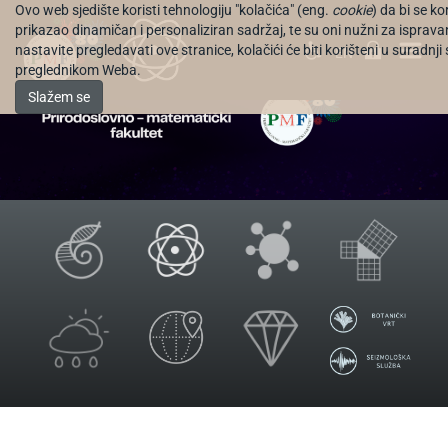
Ovo web sjedište koristi tehnologiju "kolačića" (eng.
cookie
) da bi se k
prikazao dinamičan i personaliziran sadržaj, te su oni nužni za isprava
nastavite pregledavati ove stranice, kolačići će biti korišteni u suradnji
EN
preglednikom Weba.
Slažem se