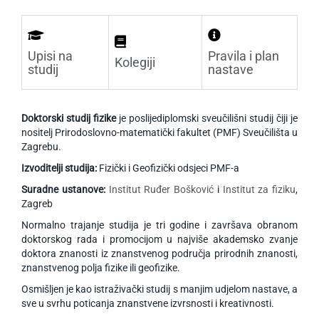
Upisi na
Pravila i plan
Kolegiji
studij
nastave
Doktorski studij fizike
je poslijediplomski sveučilišni studij čiji je
nositelj Prirodoslovno-matematički fakultet (PMF) Sveučilišta u
Zagrebu.
Izvoditelji studija:
Fizički i Geofizički odsjeci PMF-a
Suradne ustanove:
Institut Ruđer Bošković
i
Institut za fiziku
,
Zagreb
Normalno trajanje studija je tri godine i završava obranom
doktorskog rada i promocijom u najviše akademsko zvanje
doktora znanosti iz znanstvenog područja prirodnih znanosti,
znanstvenog polja fizike ili geofizike.
Osmišljen je kao istraživački studij s manjim udjelom nastave, a
sve u svrhu poticanja znanstvene izvrsnosti i kreativnosti.