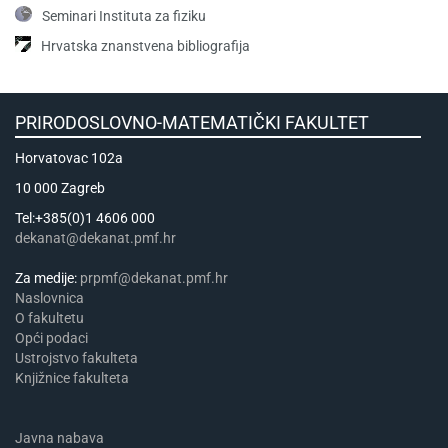
Seminari Instituta za fiziku
Hrvatska znanstvena bibliografija
PRIRODOSLOVNO-MATEMATIČKI FAKULTET
Horvatovac 102a
10 000 Zagreb
Tel:+385(0)1 4606 000
dekanat@dekanat.pmf.hr
Za medije:
prpmf@dekanat.pmf.hr
Naslovnica
​​​O fakultetu
Opći podaci
Ustrojstvo fakulteta
Knjižnice fakulteta
Javna nabava