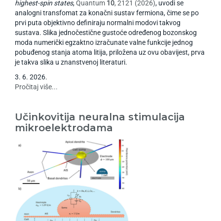
highest-spin states
,
Quantum
10
, 2121 (2026)
, uvodi se
analogni transfomat za konačni sustav fermiona, čime se po
prvi puta objektivno definiraju normalni modovi takvog
sustava. Slika jednočestične gustoće određenog bozonskog
moda numerički egzaktno izračunate valne funkcije jednog
pobuđenog stanja atoma litija, priložena uz ovu obavijest, prva
je takva slika u znanstvenoj literaturi.
3
.
6
.
2026
.
Pročitaj više...
Učinkovitija neuralna stimulacija
mikroelektrodama