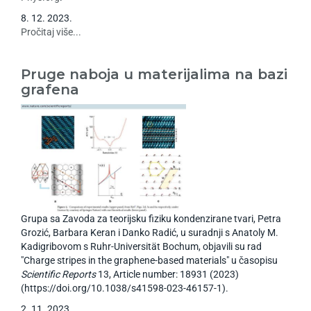
8
.
12
.
2023
.
Pročitaj više...
Pruge naboja u materijalima na bazi
grafena
Grupa sa Zavoda za teorijsku fiziku kondenzirane tvari, Petra
Grozić, Barbara Keran i Danko Radić, u suradnji s Anatoly M.
Kadigribovom s Ruhr-Universität Bochum, objavili su rad
"Charge stripes in the graphene-based materials" u časopisu
Scientific Reports
13, Article number: 18931 (2023)
(https://doi.org/10.1038/s41598-023-46157-1).
2
.
11
.
2023
.