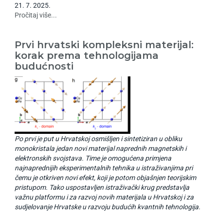
21
.
7
.
2025
.
Pročitaj više...
Prvi hrvatski kompleksni materijal:
korak prema tehnologijama
budućnosti
Po prvi je put u Hrvatskoj osmišljen i sintetiziran u obliku
monokristala jedan novi materijal naprednih magnetskih i
elektronskih svojstava. Time je omogućena primjena
najnaprednijih eksperimentalnih tehnika u istraživanjima pri
čemu je otkriven novi efekt, koji je potom objašnjen teorijskim
pristupom. Tako uspostavljen istraživački krug predstavlja
važnu platformu i za razvoj novih materijala u Hrvatskoj i za
sudjelovanje Hrvatske u razvoju budućih kvantnih tehnologija.