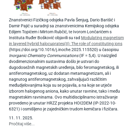
Znanstvenici Fizičkog odsjeka Pavla Šenjug, Dario Barišić i
Damir Pajić u suradnji sa znanstvenicima Kemijskog odsjeka
Edijem Topićem i Mirtom Rubčić, te Ivorom Lončarićem s
Instituta Ruđer Bošković objavili su rad
Modulating magnetism
in layered hybrid halocuprates(II): The role of constituting ions
(https://doi.org/10.1016/j.inoche.2025.115520) u časopisu
Inorganic Chemistry Communications
(IF = 5,4). U naizgled
dvodimenzionalnim sustavima došlo je ustvari do
dugodosežnih magnetskih uređenja, bilo feromagnetskog, ili
antiferomagnetskog, uz dodatan metamagnetizam, ali i
nagnutog antiferomagnetskog, zahvaljujući različitim
međudjelovanjima koja su se pojavila, a na koje se utječe
izborom halogenog aniona, kako unutar ravnine, tako i među
magnetskim ravninama. Ovo multidisciplinarno istraživanje
provedeno je unutar HRZZ projekta HOI2DEM (IP-2022-10-
6321) i osmišljeno je zajedničkim trudom kemičara i fizičara.
11
.
11
.
2025
.
Pročitaj više...