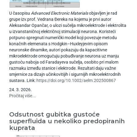
U časopisu
Advanced Electronic Materials
objavljen je rad
grupe izv.prof. Vedrana Đereka na kojemu je prvi autor
Aleksandar Opančar, o ulozi sučelja mikroelektrode i elektrolita
u izvanstaničnoj električnoj stimulaciji neurona. Koristeći
potpuno spregnuti numerički model koji povezuje metodu
konačnih elemenata s Hodgkin–Huxleyjevim opisom
neuronske dinamike, autori pokazuju da kapacitivne
mikroelektrode omogućuju pobuđivanje neurona uz manju
gustoću naboja od Faradayeva sučelja, osobito pri malom
razmaku između stanice i elektrode. Rezultati daju važne
smjernice za dizajn učinkovitijih i sigurnijih mikroelektrodnih
sustava. Link:
https://doi.org/10.1002/aelm.202500867
24
.
3
.
2026
.
Pročitaj više...
Odsutnost gubitka gustoće
superfluida u nekoliko predopiranih
kuprata