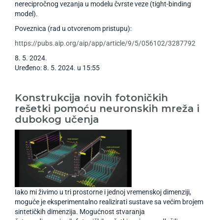
nerecipročnog vezanja u modelu čvrste veze (tight-binding
model).
Poveznica (rad u otvorenom pristupu):
https://pubs.aip.org/aip/app/article/9/5/056102/3287792
8
.
5
.
2024
.
Uređeno: 8. 5. 2024. u 15:55
Konstrukcija novih fotoničkih
rešetki pomoću neuronskih mreža i
dubokog učenja
Iako mi živimo u tri prostorne i jednoj vremenskoj dimenziji,
moguće je eksperimentalno realizirati sustave sa većim brojem
sintetičkih dimenzija. Mogućnost stvaranja