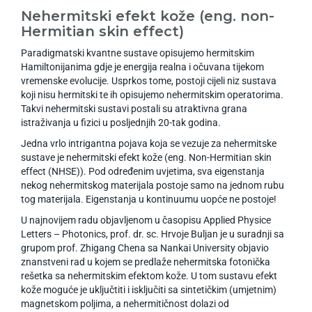
Nehermitski efekt kože (eng. non-
Hermitian skin effect)
Paradigmatski kvantne sustave opisujemo hermitskim
Hamiltonijanima gdje je energija realna i očuvana tijekom
vremenske evolucije. Usprkos tome, postoji cijeli niz sustava
koji nisu hermitski te ih opisujemo nehermitskim operatorima.
Takvi nehermitski sustavi postali su atraktivna grana
istraživanja u fizici u posljednjih 20-tak godina.
Jedna vrlo intrigantna pojava koja se vezuje za nehermitske
sustave je nehermitski efekt kože (eng. Non-Hermitian skin
effect (NHSE)). Pod određenim uvjetima, sva eigenstanja
nekog nehermitskog materijala postoje samo na jednom rubu
tog materijala. Eigenstanja u kontinuumu uopće ne postoje!
U najnovijem radu objavljenom u časopisu Applied Physice
Letters – Photonics, prof. dr. sc. Hrvoje Buljan je u suradnji sa
grupom prof. Zhigang Chena sa Nankai University objavio
znanstveni rad u kojem se predlaže nehermitska fotonička
rešetka sa nehermitskim efektom kože. U tom sustavu efekt
kože moguće je uključtiti i isključiti sa sintetičkim (umjetnim)
magnetskom poljima, a nehermitičnost dolazi od