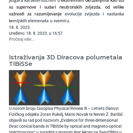
jezgara karakterističnim u
ekstremnim okruženjima
kao što
su supernove i sudari neutronskih zvijezda
, od velike
važnosti za razumijevanje
evolucije zvijezda i nastanka
kemijskih elemenata u svemiru.
18
.
8
.
2023
.
Uređeno: 18. 8. 2023. u 16:57
Pročitaj više...
Istraživanja 3D Diracova polumetala
TlBiSSe
U novom broju časopisa Physical Review B – Letters članovi
Fizičkog odsjeka Zoran Rukelj, Mario Novak te Neven Ž. Barišić
objavili su rad pod nazivom „Evidence for three-dimensional
Dirac conical bands in TlBiSSe by optical and magneto-optical
spectroscopy“ u suradnji s grupom Ane Akrap sa Sveučilišta u