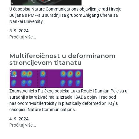
U časopisu Nature Communications objavljen je rad Hrvoja
Buljana s PMF-a u suradnji sa grupom Zhigang Chena sa
Nankai University.
5
.
9
.
2024
.
Pročitaj više...
Multiferoičnost u deformiranom
stroncijevom titanatu
Znanstvenici s Fizičkog odsjeka Luka Rogić i Damjan Pelc su u
suradnji s istraživačima iz Izraela i SADa objavili rad pod
naslovom ‘Multiferroicity in plastically deformed SrTiO
’ u
3
časopisu Nature Communications.
4
.
9
.
2024
.
Pročitaj više...