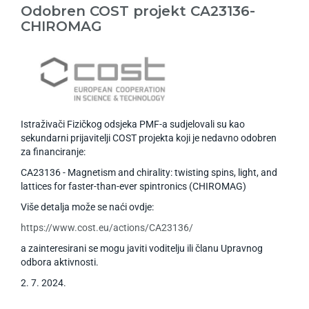
Odobren COST projekt CA23136-
CHIROMAG
Istraživači Fizičkog odsjeka PMF-a sudjelovali su kao
sekundarni prijavitelji COST projekta koji je nedavno odobren
za financiranje:
CA23136 - Magnetism and chirality: twisting spins, light, and
lattices for faster-than-ever spintronics (CHIROMAG)
Više detalja može se naći ovdje:
https://www.cost.eu/actions/CA23136/
a zainteresirani se mogu javiti voditelju ili članu Upravnog
odbora aktivnosti.
2
.
7
.
2024
.