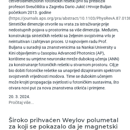
četverodimenzionih fotoničkih rešetki prvi su predložili
profesori Sveučilišta u Zagrebu Dario Jukić i Hrvoje Buljan
početkom 2013. godine
(
https://journals.aps.org/pra/abstract/10.1103/PhysRevA.87.013
Sintetičke dimenzije otvorile su vrata za istraživanje prije
nedostupnih pojava u prostorima sa više dimenzija. Međutim,
konstrukcija sintetičkih rešetki sa željenim svojstvima vrlo je
neintuitivan i zahtjevan proces. U najnovijem radu Prof.
Buljana u suradnji sa znanstvenicima sa Nankai University u
Kini objavljenim u časopisu Advanced Photonics (AP),
korištene su umjetne neuronske mreže dubokog učenja (ANN)
za konstruiranje fotoničkih rešetki u stvarnom prostoru. Cilj je
bio dobiti fotoničke rešetke sa unaprijed dizajniranim spektrom
svojstvenih vrijednosti modova. Time se dubokim učenjem
može krojiti propagacija svjetlosti u fotoničkim sustavima, što
otvara novi put za nova znanstvena otkrića i primjene.
20
.
3
.
2024
.
Pročitaj više...
Široko prihvaćen Weylov polumetal
za koji se pokazalo da je magnetski