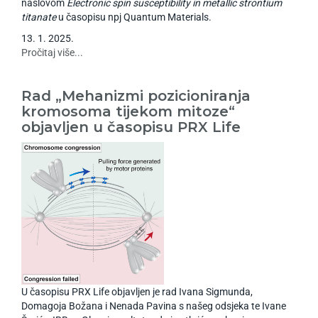
naslovom
Electronic spin susceptibility in metallic strontium
titanate
u časopisu npj Quantum Materials.
13
.
1
.
2025
.
Pročitaj više...
Rad „Mehanizmi pozicioniranja
kromosoma tijekom mitoze“
objavljen u časopisu PRX Life
U časopisu PRX Life objavljen je rad Ivana Sigmunda,
Domagoja Božana i Nenada Pavina s našeg odsjeka te Ivane