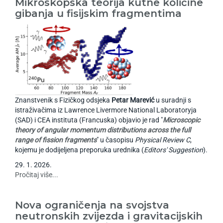
Mikroskopska teorija kutne količine
gibanja u fisijskim fragmentima
Znanstvenik s Fizičkog odsjeka
Petar Marević
u suradnji s
istraživačima iz Lawrence Livermore National Laboratoryja
(SAD) i CEA instituta (Francuska) objavio je rad "
Microscopic
theory of angular momentum distributions across the full
range of fission fragments
" u časopisu
Physical Review C
,
kojemu je dodijeljena preporuka urednika (
Editors' Suggestion
).
29
.
1
.
2026
.
Pročitaj više...
Nova ograničenja na svojstva
neutronskih zvijezda i gravitacijskih