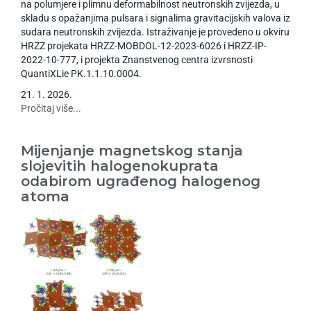
na polumjere i plimnu deformabilnost neutronskih zvijezda, u
skladu s opažanjima pulsara i signalima gravitacijskih valova iz
sudara neutronskih zvijezda. Istraživanje je provedeno u okviru
HRZZ projekata HRZZ-MOBDOL-12-2023-6026 i HRZZ-IP-
2022-10-777, i projekta Znanstvenog centra izvrsnosti
QuantiXLie PK.1.1.10.0004.
21
.
1
.
2026
.
Pročitaj više...
Mijenjanje magnetskog stanja
slojevitih halogenokuprata
odabirom ugrađenog halogenog
atoma