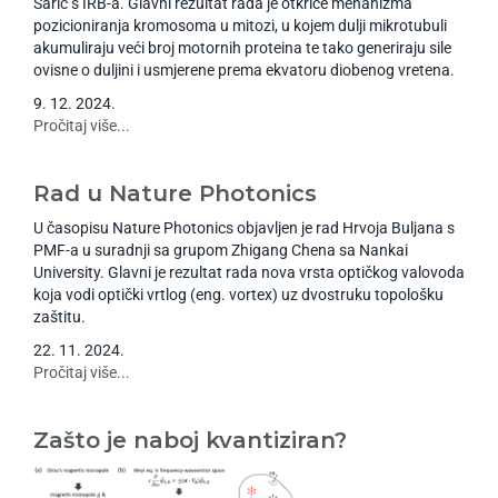
Šarić s IRB-a. Glavni rezultat rada je otkriće mehanizma
pozicioniranja kromosoma u mitozi, u kojem dulji mikrotubuli
akumuliraju veći broj motornih proteina te tako generiraju sile
ovisne o duljini i usmjerene prema ekvatoru diobenog vretena.
9
.
12
.
2024
.
Pročitaj više...
Rad u Nature Photonics
U časopisu Nature Photonics objavljen je rad Hrvoja Buljana s
PMF-a u suradnji sa grupom Zhigang Chena sa Nankai
University. Glavni je rezultat rada nova vrsta optičkog valovoda
koja vodi optički vrtlog (eng. vortex) uz dvostruku topološku
zaštitu.
22
.
11
.
2024
.
Pročitaj više...
Zašto je naboj kvantiziran?