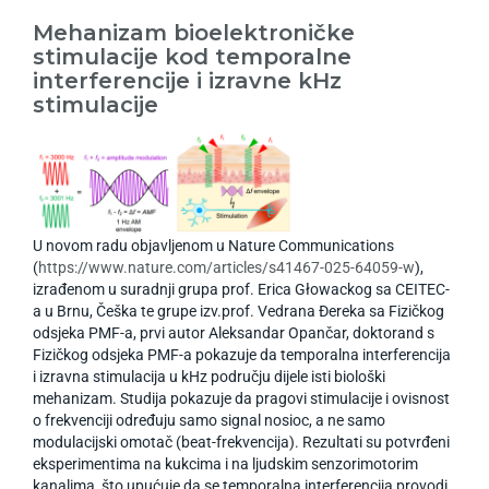
Mehanizam bioelektroničke
stimulacije kod temporalne
interferencije i izravne kHz
stimulacije
U novom radu objavljenom u Nature Communications
(
https://www.nature.com/articles/s41467-025-64059-w
),
izrađenom u suradnji grupa prof. Erica Głowackog sa CEITEC-
a u Brnu, Češka te grupe izv.prof. Vedrana Đereka sa Fizičkog
odsjeka PMF-a, prvi autor Aleksandar Opančar, doktorand s
Fizičkog odsjeka PMF-a pokazuje da temporalna interferencija
i izravna stimulacija u kHz području dijele isti biološki
mehanizam. Studija pokazuje da pragovi stimulacije i ovisnost
o frekvenciji određuju samo signal nosioc, a ne samo
modulacijski omotač (beat-frekvencija). Rezultati su potvrđeni
eksperimentima na kukcima i na ljudskim senzorimotorim
kanalima, što upućuje da se temporalna interferencija provodi