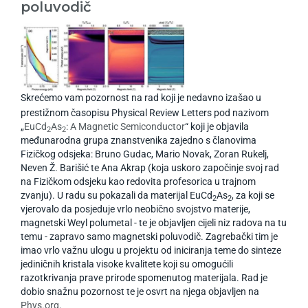
poluvodič
Skrećemo vam pozornost na rad koji je nedavno izašao u
prestižnom časopisu Physical Review Letters pod nazivom
„
EuCd
As
: A Magnetic Semiconductor
“ koji je objavila
2
2
međunarodna grupa znanstvenika zajedno s članovima
Fizičkog odsjeka: Bruno Gudac, Mario Novak, Zoran Rukelj,
Neven Ž. Barišić te Ana Akrap (koja uskoro započinje svoj rad
na Fizičkom odsjeku kao redovita profesorica u trajnom
zvanju). U radu su pokazali da materijal EuCd
As
, za koji se
2
2
vjerovalo da posjeduje vrlo neobično svojstvo materije,
magnetski Weyl polumetal - te je objavljen cijeli niz radova na tu
temu - zapravo samo magnetski poluvodič. Zagrebački tim je
imao vrlo važnu ulogu u projektu od iniciranja teme do sinteze
jediničnih kristala visoke kvalitete koji su omogućili
razotkrivanja prave prirode spomenutog materijala. Rad je
dobio snažnu pozornost te je osvrt na njega objavljen na
Phys.org
.