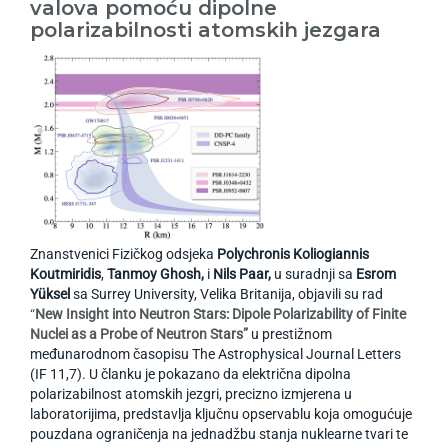
valova pomoću dipolne
polarizabilnosti atomskih jezgara
Znanstvenici Fizičkog odsjeka
Polychronis Koliogiannis
Koutmiridis
,
Tanmoy Ghosh,
i
Nils Paar,
u suradnji sa
Esrom
Yüksel
sa Surrey University, Velika Britanija, objavili su rad
“
New Insight into Neutron Stars: Dipole Polarizability of Finite
Nuclei as a Probe of Neutron Stars”
u prestižnom
međunarodnom časopisu The Astrophysical Journal Letters
(IF 11,7). U članku je pokazano da električna dipolna
polarizabilnost atomskih jezgri, precizno izmjerena u
laboratorijima, predstavlja ključnu opservablu koja omogućuje
pouzdana ograničenja na jednadžbu stanja nuklearne tvari te