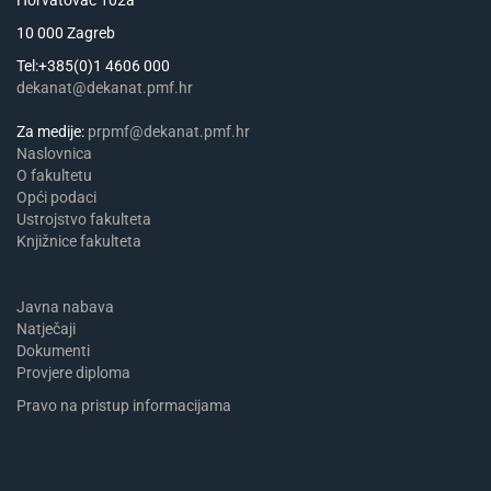
Horvatovac 102a
10 000 Zagreb
Tel:+385(0)1 4606 000
dekanat@dekanat.pmf.hr
Za medije:
prpmf@dekanat.pmf.hr
Naslovnica
​​​O fakultetu
Opći podaci
Ustrojstvo fakulteta
Knjižnice fakulteta
Javna nabava
Natječaji
Dokumenti
Provjere diploma
Pravo na pristup informacijama