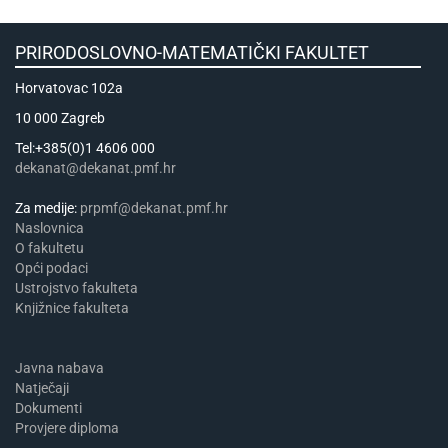
PRIRODOSLOVNO-MATEMATIČKI FAKULTET
Horvatovac 102a
10 000 Zagreb
Tel:+385(0)1 4606 000
dekanat@dekanat.pmf.hr
Za medije:
prpmf@dekanat.pmf.hr
Naslovnica
​​​O fakultetu
Opći podaci
Ustrojstvo fakulteta
Knjižnice fakulteta
Javna nabava
Natječaji
Dokumenti
Provjere diploma