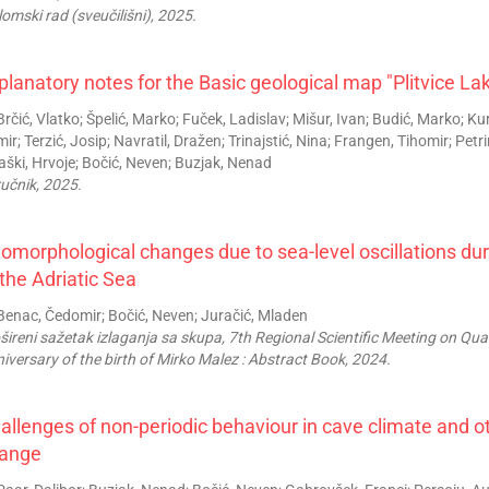
lomski rad (sveučilišni), 2025.
planatory notes for the Basic geological map "Plitvice La
rčić, Vlatko; Špelić, Marko; Fuček, Ladislav; Mišur, Ivan; Budić, Marko; Ku
ir; Terzić, Josip; Navratil, Dražen; Trinajstić, Nina; Frangen, Tihomir; Petri
ški, Hrvoje; Bočić, Neven; Buzjak, Nenad
ručnik, 2025.
omorphological changes due to sea-level oscillations duri
 the Adriatic Sea
enac, Čedomir; Bočić, Neven; Juračić, Mladen
šireni sažetak izlaganja sa skupa, 7th Regional Scientific Meeting on Qu
iversary of the birth of Mirko Malez : Abstract Book, 2024.
allenges of non-periodic behaviour in cave climate and o
ange