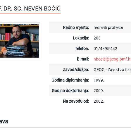
. DR. SC. NEVEN BOČIĆ
Radno mjesto:
redoviti profesor
Lokacija:
203
Telefon:
01/4895 442
E-mail:
nbocic@geog.pmf.h
Zavod/služba:
GEOG - Zavod za fizi
Godina diplomiranja:
1999.
Godina doktoriranja:
2009.
Na zavodu od:
2002.
ava