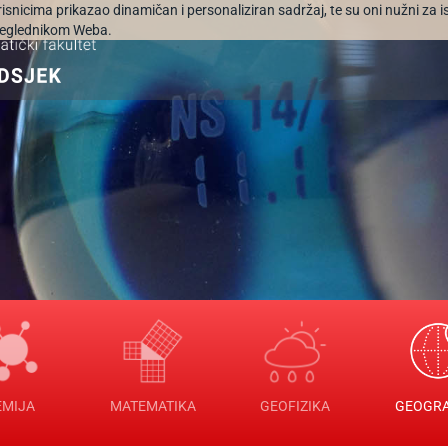
orisnicima prikazao dinamičan i personaliziran sadržaj, te su oni nužni za 
 preglednikom Weba.
EMIJA
MATEMATIKA
GEOFIZIKA
GEOGRA