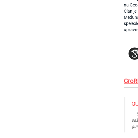
na Geo
Član je
Međunar
speleol
upravno
CroR
QU
S
saž
gui