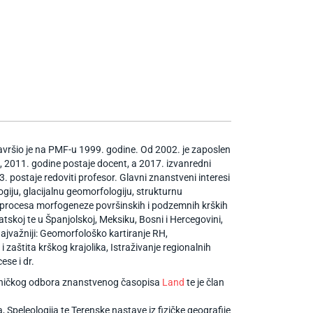
 završio je na PMF-u 1999. godine. Od 2002. je zaposlen
 2011. godine postaje docent, a 2017. izvanredni
. postaje redoviti profesor. Glavni znanstveni interesi
giju, glacijalnu geomorfologiju, strukturnu
 i procesa morfogeneze površinskih i podzemnih krških
tskoj te u Španjolskoj, Meksiku, Bosni i Hercegovini,
najvažniji: Geomorfološko kartiranje RH,
 zaštita krškog krajolika, Istraživanje regionalnih
se i dr.
edničkog odbora znanstvenog časopisa
Land
te je član
a, Speleologija te Terenske nastave iz fizičke geografije