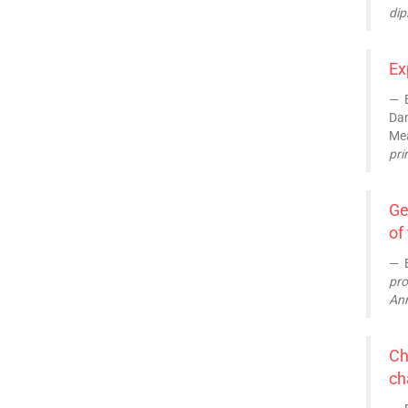
dip
Ex
B
Dam
Mea
pri
Ge
of
B
pro
Ann
Ch
ch