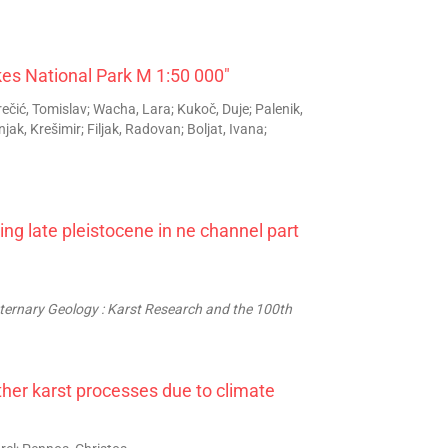
kes National Park M 1:50 000"
rečić, Tomislav; Wacha, Lara; Kukoč, Duje; Palenik,
njak, Krešimir; Filjak, Radovan; Boljat, Ivana;
ng late pleistocene in ne channel part
aternary Geology : Karst Research and the 100th
ther karst processes due to climate