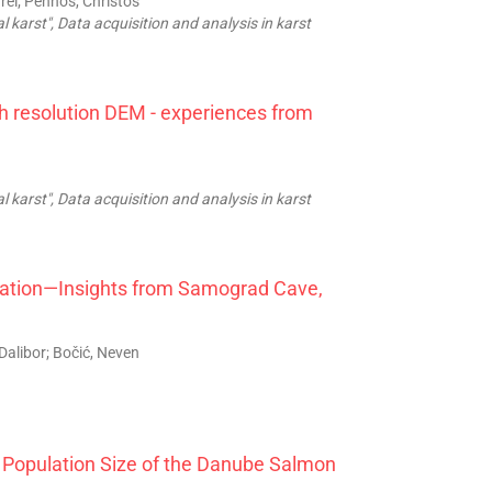
rel; Pennos, Christos
l karst", Data acquisition and analysis in karst
h resolution DEM - experiences from
l karst", Data acquisition and analysis in karst
lation—Insights from Samograd Cave,
Dalibor; Bočić, Neven
d Population Size of the Danube Salmon