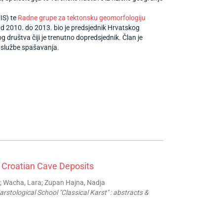
IS) te
Radne grupe za tektonsku geomorfologiju
d 2010. do 2013. bio je predsjednik Hrvatskog
društva čiji je trenutno dopredsjednik. Član je
 službe spašavanja.
 Croatian Cave Deposits
rt; Wacha, Lara; Zupan Hajna, Nadja
rstological School "Classical Karst" : abstracts &