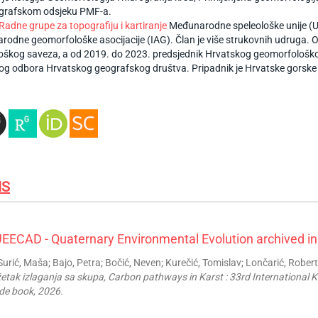
grafskom odsjeku PMF-a.
Radne grupe za topografiju i kartiranje
Međunarodne speleološke unije (U
odne geomorfološke asocijacije (IAG). Član je više strukovnih udruga. O
oškog saveza, a od 2019. do 2023. predsjednik Hrvatskog geomorfološkog 
g odbora Hrvatskog geografskog društva. Pripadnik je Hrvatske gorske
IS
EECAD - Quaternary Environmental Evolution archived in
urić, Maša; Bajo, Petra; Bočić, Neven; Kurečić, Tomislav; Lončarić, Robe
etak izlaganja sa skupa, Carbon pathways in Karst : 33rd International Ka
de book, 2026.