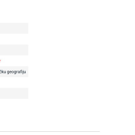
r
čku geografiju