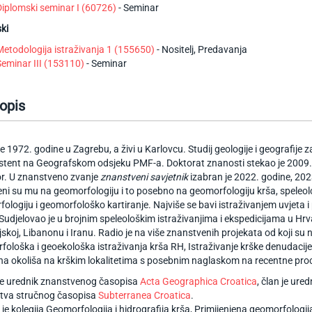
Diplomski seminar I (60726)
- Seminar
ki
Metodologija istraživanja 1 (155650)
- Nositelj, Predavanja
Seminar III (153110)
- Seminar
opis
e 1972. godine u Zagrebu, a živi u Karlovcu. Studij geologije i geografije
stent na Geografskom odsjeku PMF-a. Doktorat znanosti stekao je 2009.,
r. U znanstveno zvanje
znanstveni savjetnik
izabran je 2022. godine, 2023
ni su mu na geomorfologiju i to posebno na geomorfologiju krša, speleolo
ologiju i geomorfološko kartiranje. Najviše se bavi istraživanjem uvjeta
 Sudjelovao je u brojnim speleološkim istraživanjima i ekspedicijama u Hrva
koj, Libanonu i Iranu. Radio je na više znanstvenih projekata od koji su 
ološka i geoekološka istraživanja krša RH, Istraživanje krške denudacije i
a okoliša na krškim lokalitetima s posebnim naglaskom na recentne proce
je urednik znanstvenog časopisa
Acta Geographica Croatica
, član je ur
štva stručnog časopisa
Subterranea Croatica
.
j je kolegija Geomorfologija i hidrografija krša, Primijenjena geomorfologij