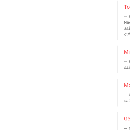
To
K
Nad
saž
gui
Mi
B
saž
Mo
G
saž
Ge
G