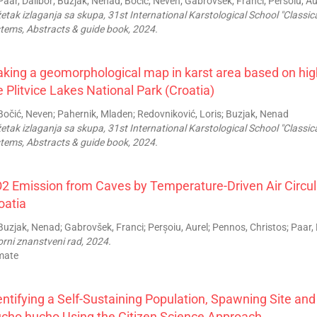
aar, Dalibor; Buzjak, Nenad; Bočić, Neven; Gabrovšek, Franci; Persoiu, Au
etak izlaganja sa skupa, 31st International Karstological School "Classica
tems, Abstracts & guide book, 2024.
king a geomorphological map in karst area based on hig
e Plitvice Lakes National Park (Croatia)
očić, Neven; Pahernik, Mladen; Redovniković, Loris; Buzjak, Nenad
etak izlaganja sa skupa, 31st International Karstological School "Classica
tems, Abstracts & guide book, 2024.
2 Emission from Caves by Temperature-Driven Air Circu
oatia
uzjak, Nenad; Gabrovšek, Franci; Perșoiu, Aurel; Pennos, Christos; Paar, 
orni znanstveni rad, 2024.
mate
entifying a Self-Sustaining Population, Spawning Site an
cho hucho Using the Citizen Science Approach