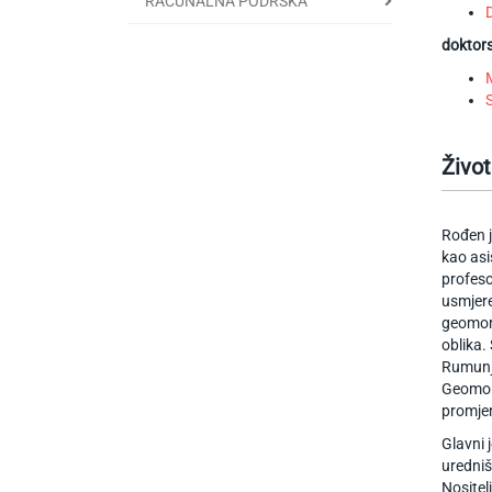
RAČUNALNA PODRŠKA
doktors
Život
Rođen j
kao asi
profeso
usmjere
geomorf
oblika.
Rumunjs
Geomorf
promjen
Glavni 
uredni
Nositel