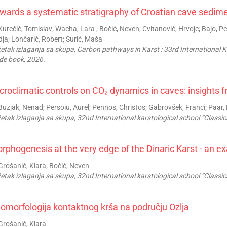
wards a systematic stratigraphy of Croatian cave sedim
urečić, Tomislav; Wacha, Lara ; Bočić, Neven; Cvitanović, Hrvoje; Bajo, Pet
ja; Lončarić, Robert; Surić, Maša
etak izlaganja sa skupa, Carbon pathways in Karst : 33rd International Ka
de book, 2026.
croclimatic controls on CO₂ dynamics in caves: insights
uzjak, Nenad; Persoiu, Aurel; Pennos, Christos; Gabrovšek, Franci; Paar, 
etak izlaganja sa skupa, 32nd International karstological school “Classic
rphogenesis at the very edge of the Dinaric Karst - an ex
rošanić, Klara; Bočić, Neven
etak izlaganja sa skupa, 32nd International karstological school “Classic
omorfologija kontaktnog krša na području Ozlja
rošanić, Klara