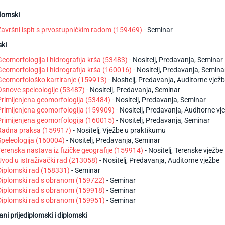
plomski
Završni ispit s prvostupničkim radom (159469)
- Seminar
ki
Geomorfologija i hidrografija krša (53483)
- Nositelj, Predavanja, Seminar
Geomorfologija i hidrografija krša (160016)
- Nositelj, Predavanja, Semina
Geomorfološko kartiranje (159913)
- Nositelj, Predavanja, Auditorne vjež
Osnove speleologije (53487)
- Nositelj, Predavanja, Seminar
Primijenjena geomorfologija (53484)
- Nositelj, Predavanja, Seminar
Primijenjena geomorfologija (159909)
- Nositelj, Predavanja, Auditorne vj
Primijenjena geomorfologija (160015)
- Nositelj, Predavanja, Seminar
Radna praksa (159917)
- Nositelj, Vježbe u praktikumu
Speleologija (160004)
- Nositelj, Predavanja, Seminar
Terenska nastava iz fizičke geografije (159914)
- Nositelj, Terenske vježbe
Uvod u istraživački rad (213058)
- Nositelj, Predavanja, Auditorne vježbe
Diplomski rad (158331)
- Seminar
Diplomski rad s obranom (159722)
- Seminar
Diplomski rad s obranom (159918)
- Seminar
Diplomski rad s obranom (159951)
- Seminar
rani prijediplomski i diplomski