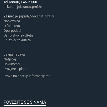
Tel:+385(0)1 4606 000
dekanat@dekanat.pmf.hr
Za medije:
prpmf@dekanat.pmf.hr
Naslovnica
​​​O fakultetu
Opći podaci
Ustrojstvo fakulteta
Knjižnice fakulteta
Javna nabava
Natječaji
Dokumenti
Provjere diploma
Pravo na pristup informacijama
POVEŽITE SE S NAMA