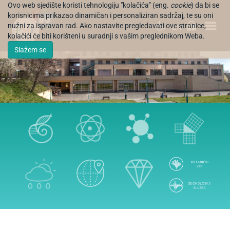
Ovo web sjedište koristi tehnologiju "kolačića" (eng.
cookie
) da bi se
korisnicima prikazao dinamičan i personaliziran sadržaj, te su oni
nužni za ispravan rad. Ako nastavite pregledavati ove stranice,
EN
kolačići će biti korišteni u suradnji s vašim preglednikom Weba.
Slažem se