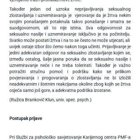
Također jedan od uzroka neprijavljivanja seksualnog
zlostavljanja i uznemiravanja je vjerovanje da je žrtva nekim
svojim ponašanjem potaknula takvo ponašanje i smatra se
suodgovornom, ali to nije istina. Sva odgovornost za
seksualno nasilje i uznemiravanje isključivo je na počinitelju.
Svatko može postati žrtva i na to se često ne može utjecati, ali
uvijek ostaje izbor što ćemo nakon toga učiniti. Prijavljivanje je
jedini adekvatan odgovor na seksualno zlostavljanje kojim se,
između ostalog, šalje jasna poruka da se seksualno nasilje i
uznemiravanje neće i ne treba tolerirati. Također je važno
potražiti stručnu pomoć i podršku kako se prilikom
povjeravanja i progovaranja o zlostavljanju ne bi izložili
neadekvatnim i štetnim reakcijama okoline zbog kojih se žrtva
osjeća samo još gore, a adekvatna podrška izostane.
(Ružica Branković Klun, univ. spec. psych.)
Postupak prijave
Pri Službi za psihološko savjetovanje Karijernog centra PMF-a