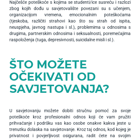
Najčešće poteškoće s kojima se studenti/ice susreću i razlozi
zbog kojih dođu u savjetovalište povezani su s učenjem,
organizacijom vremena, emocionalnim poteškoćama
(tjeskoba, različiti strahovi kao što su strah od ispita,
neuspjeha, javnog nastupa i sl.), problemima u odnosima s
drugima, partnerskim odnosima i seksualnosti, poremećajima
raspoloženja (tuga, depresivnosti, suicidalne misli i sl.).
ŠTO MOŽETE
OČEKIVATI OD
SAVJETOVANJA?
U savjetovanju možete dobiti stručnu pomoć za svoje
poteškoće kroz profesionalni odnos koji će vam pružiti
prihvaćanje i podršku vas kao osobe onakve kakva jeste u
trenutku dolaska na savjetovanje. Kroz taj odnos, kod kojeg je
privatnost i povjerljivost osigurana, radit ćete na svojim