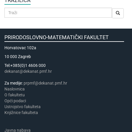
TRAŽILICA
PRIRODOSLOVNO-MATEMATIČKI FAKULTET
Horvatovac 102a
10 000 Zagreb
Tel:+385(0)1 4606 000
dekanat@dekanat.pmf.hr
Za medije:
prpmf@dekanat.pmf.hr
Naslovnica
​​​O fakultetu
Opći podaci
Ustrojstvo fakulteta
Knjižnice fakulteta
Javna nabava