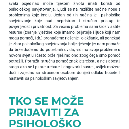
svaki pojedinac može tijekom života imati koristi od
psihološkog savjetovanja. Ljudi se na različite načine nose s
problemima koje imaju. Jedan od tih načina je i psihološko
savjetovanje koje nudi nepristran i stručan pristup te
povjerljivost i privatnost. Za većinu problema sami kroz vlastite
resurse (znanje, vještine koje imamo, prijatelje i ljude koji nam
mogu pomoći, i dr.) pronađemo rješenje i olakšanje, ali ponekad
je izbor psihološkog savjetovanja bolje rješenje jer nam pomaže
da brže dođemo do potrebnih uvida, vidimo svoje probleme u
novom svjetlu i često brže riješimo ono zbog čega smo pomoć
potražili. Potražiti stručnu pomoć znak je zrelosti, a ne slabosti,
stoga ako se i pitate trebate li dogovoriti susret, uvijek možete
doći i zajedno sa stručnom osobom donijeti odluku hoćete li
nastaviti sa psihološkim savjetovanjem.
TKO SE MOŽE
PRIJAVITI ZA
PSIHOLOŠKO