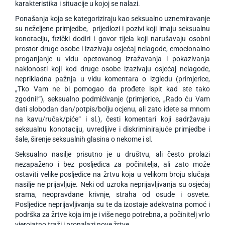
karakteristika i situacije u kojoj se nalazi.
Ponašanja koja se kategoriziraju kao seksualno uznemiravanje
su neželjene primjedbe, prijedlozi i pozivi koji imaju seksualnu
konotaciju, fizički dodiri i govor tijela koji narušavaju osobni
prostor druge osobe i izazivaju osjećaj nelagode, emocionalno
proganjanje u vidu opetovanog izražavanja i pokazivanja
naklonosti koji kod druge osobe izazivaju osjećaj nelagode,
neprikladna pažnja u vidu komentara o izgledu (primjerice,
„Tko Vam ne bi pomogao da prođete ispit kad ste tako
zgodni!“), seksualno podmićivanje (primjerice, „Rado ću Vam
dati slobodan dan/potpis/bolju ocjenu, ali zato idete sa mnom
na kavu/ručak/piće“ i sl.), česti komentari koji sadržavaju
seksualnu konotaciju, uvredljive i diskriminirajuće primjedbe i
šale, širenje seksualnih glasina o nekome i sl.
Seksualno nasilje prisutno je u društvu, ali često prolazi
nezapaženo i bez posljedica za počinitelja, ali zato može
ostaviti velike posljedice na žrtvu koja u velikom broju slučaja
nasilje ne prijavljuje. Neki od uzroka neprijavljivanja su osjećaj
srama, neopravdane krivnje, straha od osude i osvete.
Posljedice neprijavljivanja su te da izostaje adekvatna pomoć i
podrška za žrtve koja im je i više nego potrebna, a počinitelj vrlo
vjerojatno traži i pronalazi nove žrtve.