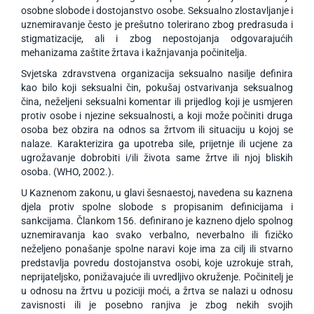
osobne slobode i dostojanstvo osobe. Seksualno zlostavljanje i
uznemiravanje često je prešutno tolerirano zbog predrasuda i
stigmatizacije, ali i zbog nepostojanja odgovarajućih
mehanizama zaštite žrtava i kažnjavanja počinitelja.
Svjetska zdravstvena organizacija seksualno nasilje definira
kao bilo koji seksualni čin, pokušaj ostvarivanja seksualnog
čina, neželjeni seksualni komentar ili prijedlog koji je usmjeren
protiv osobe i njezine seksualnosti, a koji može počiniti druga
osoba bez obzira na odnos sa žrtvom ili situaciju u kojoj se
nalaze. Karakterizira ga upotreba sile, prijetnje ili ucjene za
ugrožavanje dobrobiti i/ili života same žrtve ili njoj bliskih
osoba. (WHO, 2002.).
U Kaznenom zakonu, u glavi šesnaestoj, navedena su kaznena
djela protiv spolne slobode s propisanim definicijama i
sankcijama. Člankom 156. definirano je kazneno djelo spolnog
uznemiravanja kao svako verbalno, neverbalno ili fizičko
neželjeno ponašanje spolne naravi koje ima za cilj ili stvarno
predstavlja povredu dostojanstva osobi, koje uzrokuje strah,
neprijateljsko, ponižavajuće ili uvredljivo okruženje. Počinitelj je
u odnosu na žrtvu u poziciji moći, a žrtva se nalazi u odnosu
zavisnosti ili je posebno ranjiva je zbog nekih svojih