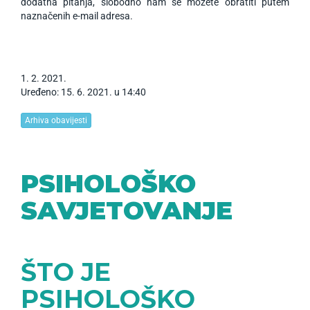
dodatna pitanja, slobodno nam se možete obratiti putem
naznačenih e-mail adresa.
1
.
2
.
2021
.
Uređeno: 15. 6. 2021. u 14:40
Arhiva obavijesti
PSIHOLOŠKO
SAVJETOVANJE
ŠTO JE
PSIHOLOŠKO