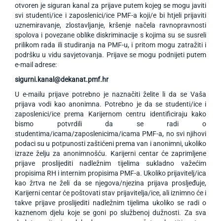
otvoren je siguran kanal za prijave putem kojeg se mogu javiti
svi studenti/ice i zaposlenici/ice PMF-a koji/e bi htjeli prijaviti
uznemiravanje, zlostavljanje, kršenje načela ravnopravnosti
spolova i povezane oblike diskriminacije s kojima su se susreli
prilikom rada ili studiranja na PMF-u, i pritom mogu zatražiti i
podršku u vidu savjetovanja. Prijave se mogu podnijeti putem
e-mail adrese:
sigurni.kanal@dekanat.pmf.hr
U e-mailu prijave potrebno je naznačiti želite li da se Vaša
prijava vodi kao anonimna. Potrebno je da se studenti/ice i
zaposlenici/ice prema Karijernom centru identificiraju kako
bismo potvrdili da se radi o
studentima/icama/zaposlenicima/icama PMF-a, no svi njihovi
podaci su u potpunosti zaštićeni prema van i anonimni, ukoliko
izraze želju za anonimnošću. Karijerni centar će zaprimljene
prijave proslijediti nadležnim tijelima sukladno važećim
propisima RH i internim propisima PMF-a. Ukoliko prijavitelj/ica
kao žrtva ne želi da se njegova/njezina prijava prosljeđuje,
Karijerni centar će poštovati stav prijavitelja/ice, ali iznimno će i
takve prijave proslijediti nadležnim tijelima ukoliko se radi o
kaznenom djelu koje se goni po službenoj dužnosti. Za sva