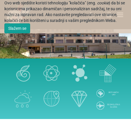
Ovo web sjedište koristi tehnologiju "kolačića" (eng.
cookie
) da bi se
korisnicima prikazao dinamičan i personaliziran sadržaj, te su oni
nužni za ispravan rad. Ako nastavite pregledavati ove stranice,
EN
kolačići će biti korišteni u suradnji s vašim preglednikom Weba.
Slažem se