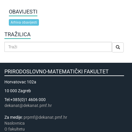
OBAVIJESTI
Arhiva obavijesti
TRAŽILICA
PRIRODOSLOVNO-MATEMATIČKI FAKULTET
Horvatovac 102a
10 000 Zagreb
Tel:+385(0)1 4606 000
dekanat@dekanat.pmf.hr
Za medije:
prpmf@dekanat.pmf.hr
Naslovnica
​​​O fakultetu