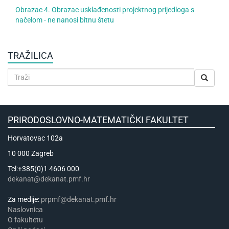
Obrazac 4. Obrazac usklađenosti projektnog prijedloga s
načelom - ne nanosi bitnu štetu
TRAŽILICA
PRIRODOSLOVNO-MATEMATIČKI FAKULTET
Horvatovac 102a
10 000 Zagreb
Tel:+385(0)1 4606 000
dekanat@dekanat.pmf.hr
Za medije:
prpmf@dekanat.pmf.hr
Naslovnica
​​​O fakultetu