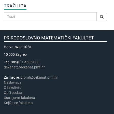
TRAŽILICA
PRIRODOSLOVNO-MATEMATIČKI FAKULTET
Horvatovac 102a
10 000 Zagreb
Tel:+385(0)1 4606 000
dekanat@dekanat.pmf.hr
Za medije:
prpmf@dekanat.pmf.hr
Naslovnica
​​​O fakultetu
Opći podaci
Ustrojstvo fakulteta
Knjižnice fakulteta