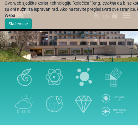
Ovo web sjedište koristi tehnologiju "kolačića" (eng.
cookie
) da bi se k
su oni nužni za ispravan rad. Ako nastavite pregledavati ove stranice, k
Weba.
EN
Slažem se