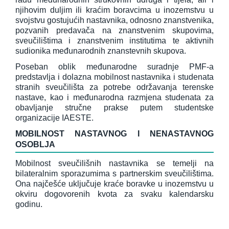
njihovim duljim ili kraćim boravcima u inozemstvu u
svojstvu gostujućih nastavnika, odnosno znanstvenika,
pozvanih predavača na znanstvenim skupovima,
sveučilištima i znanstvenim institutima te aktivnih
sudionika međunarodnih znanstevnih skupova.
Poseban oblik međunarodne suradnje PMF-a
predstavlja i dolazna mobilnost nastavnika i studenata
stranih sveučilišta za potrebe održavanja terenske
nastave, kao i međunarodna razmjena studenata za
obavljanje stručne prakse putem studentske
organizacije IAESTE.
MOBILNOST NASTAVNOG I NENASTAVNOG
OSOBLJA
Mobilnost sveučilišnih nastavnika se temelji na
bilateralnim sporazumima s partnerskim sveučilištima.
Ona najčešće uključuje kraće boravke u inozemstvu u
okviru dogovorenih kvota za svaku kalendarsku
godinu.