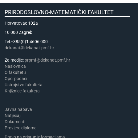
PRIRODOSLOVNO-MATEMATIČKI FAKULTET
Horvatovac 102a
10 000 Zagreb
Tel:+385(0)1 4606 000
dekanat@dekanat.pmf.hr
Za medije:
prpmf@dekanat.pmf.hr
Naslovnica
​​​O fakultetu
Opći podaci
Ustrojstvo fakulteta
Knjižnice fakulteta
Javna nabava
Natječaji
Dokumenti
Provjere diploma
Pravo na pristup informacijama