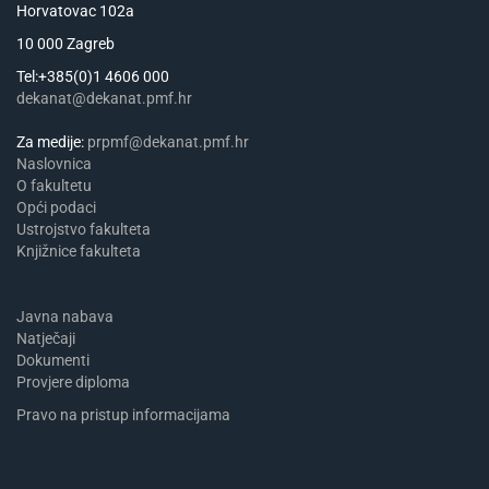
Horvatovac 102a
10 000 Zagreb
Tel:+385(0)1 4606 000
dekanat@dekanat.pmf.hr
Za medije:
prpmf@dekanat.pmf.hr
Naslovnica
​​​O fakultetu
Opći podaci
Ustrojstvo fakulteta
Knjižnice fakulteta
Javna nabava
Natječaji
Dokumenti
Provjere diploma
Pravo na pristup informacijama