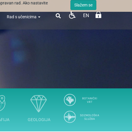
ispravan rad. Ako nastavite
Slažem se
EN

Rad s učenicima
FIJA
GEOLOGIJA