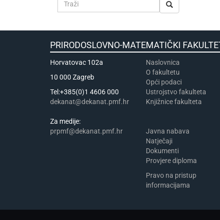
PRIRODOSLOVNO-MATEMATIČKI FA
Horvatovac 102a
Naslovnica
​​​O fakultetu
10 000 Zagreb
Opći podaci
Tel:+385(0)1 4606 000
Ustrojstvo fakulteta
dekanat@dekanat.pmf.hr
Knjižnice fakulteta
Za medije:
prpmf@dekanat.pmf.hr
Javna nabava
Natječaji
Dokumenti
Provjere diploma
Pravo na pristup
informacijama