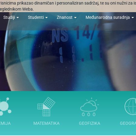
orisnicima prikazao dinamičan i personaliziran sadržaj, te su oni nužni za 
 preglednikom Weba.
Studiji
Studenti
Znanost
Međunarodna suradnja
EMIJA
MATEMATIKA
GEOFIZIKA
GEOGRA