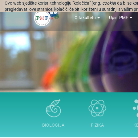
Ovo web sjedište koristi tehnologiju "kolačića" (eng.
cookie
) da bi se k
pregledavati ove stranice, kolačići će biti korišteni u suradnji s vašim
O fakultetu
Upiši PMF
BIOLOGIJA
FIZIKA
K