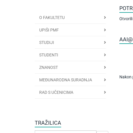
POTR
O FAKULTETU
Otvoril
UPIŠI PMF
AAI@
STUDIJI
STUDENTI
ZNANOST
Nakon p
MEĐUNARODNA SURADNJA
RAD S UČENICIMA
TRAŽILICA