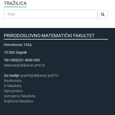
TRAŽILICA
PRIRODOSLOVNO-MATEMATIČKI FAKULTET
Horvatovac 102a
10 000 Zagreb
Tel:+385(0)1 4606 000
dekanat@dekanat.pmf.hr
Za medije:
prpmf@dekanat.pmf.hr
Naslovnica
​​​O fakultetu
Opći podaci
Ustrojstvo fakulteta
Knjižnice fakulteta