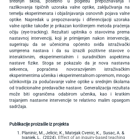
srednjih škola, posebno u pogledu prepoznavanja i
razlikovanja tipičnih uzoraka valne optike, zaključivanja na
temelju eksperimenata i objašnjavanja osnovnih pojava valne
optike. Napredak u prepoznavanju i diferencijaciji uzoraka
valne optike također je prikazan korištenjem metoda praćenja
očiju (eye-tracking). Rezultati upitnika o stavovima prema
nastavnoj intervenciji, koji je primijenjen nakon intervencije,
sugeriraju da se učenicima općenito sviđa istraživački
usmjerena nastava i da su izrazili pozitivne stavove o
interaktivnim, eksperimentalnim i suradničkim aspektima
nastave fizike. Stoga se pokazalo da je nova nastavna
sekvenca, popraćena novorazvijenim istraživačkim
eksperimentima učenika i eksperimentalnom opremom, mnogo
učinkovitija za podučavanje valne optike u srednjim školama
od tradicionalne predavačke nastave. Generalizacija rezultata
može biti ograničena odabirom učenika, kao i kratkim
trajanjem nastavne intervencije te relativno malim opsegom
sadržaja.
Publikacije proizašle iz projekta
Planinic, M., Jelicic, K., Matejak Cvenic, K., Susac, A. &
Ivanjek, L. (2024).
Effect of an inquiry-based teaching