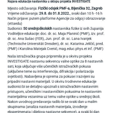
Najava edukacije nastavnika u sklopu projekta INVESTIGATE
Mjesto održavanja:
Fizički odsjek PMF-a, Bijenička 32, Zagreb
Vrijeme održavanja:
29.8. do 31.8.2022.
, svaki dan 10 h -16 h
Način prijave: putem platforme Agencije za odgoj i obrazovanje
(ettaedu)
Sudionici:
50 srednjoškolskih
nastavnika fizike iz svih županija
Voditeljice edukacije: doc. dr. sc. Maja Planinić (PMF), izv. prof.
dr. sc. Ana Sušac (FER), Jun. prof. dr. sc. Lana Ivanjek
(Technische Universität Dresden), dr. sc. Katarina Jeličić, pred.
(PMF) i Karolina Matejak Cvenić, mag.educ.phys.et inf. (PMF)
Naša istraživačka grupa pripremila je u okviru projekta
INVESTIGATE nastavnu sekvencu valne optike za 8 nastavnih
sati, koja uključuje više učeničkih istraživačkih pokusa
(uključene teme su interferencija, difrakcija i polarizacija
svjetlosti). Nabavljena je oprema za pokuse i razvijeni su
pripadni nastavni materijali. U okviru trodnevne edukacije
sudionici bi se detaljno upoznali s istraživačkim nastavnim
pristupom, učeničkim i nastavničkim pokusima te nastavnim
materijalima vezanima uz temu valne optike u srednjoj školi.
Nakon uvodnog predavanja radilo bi se svaki dan u malim
skupinama (analiza nastavnih materijala, izvođenje
eksperimenata i dijelova nastavne sekvence), a svaki bi dan