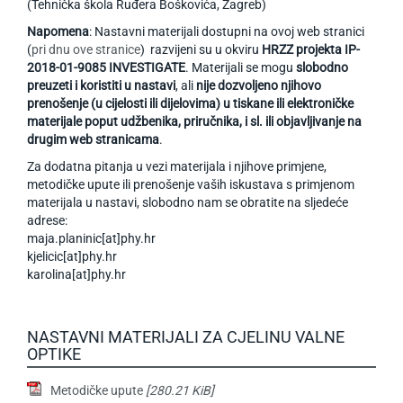
(Tehnička škola Ruđera Boškovića, Zagreb)
Napomena
: Nastavni materijali dostupni na ovoj web stranici
(
pri dnu ove stranice
) razvijeni su u okviru
HRZZ projekta IP-
2018-01-9085 INVESTIGATE
. Materijali se mogu
slobodno
preuzeti i koristiti u nastavi
, ali
nije dozvoljeno njihovo
prenošenje (u cijelosti ili dijelovima) u tiskane ili elektroničke
materijale poput udžbenika, priručnika, i sl. ili objavljivanje na
drugim web stranicama
.
Za dodatna pitanja u vezi materijala i njihove primjene,
metodičke upute ili prenošenje vaših iskustava s primjenom
materijala u nastavi, slobodno nam se obratite na sljedeće
adrese:
maja.planinic[at]phy.hr
kjelicic[at]phy.hr
karolina[at]phy.hr
NASTAVNI MATERIJALI ZA CJELINU VALNE
OPTIKE
Metodičke upute
[280.21 KiB]