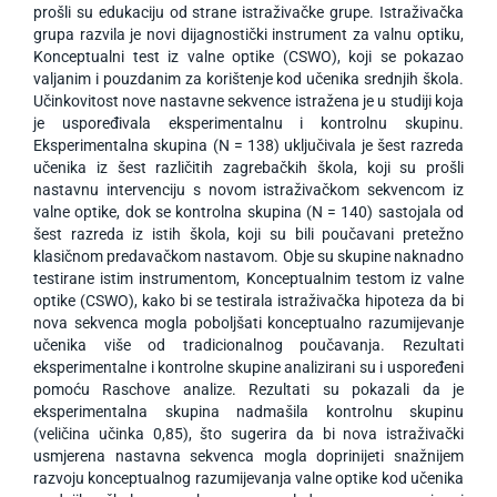
prošli su edukaciju od strane istraživačke grupe. Istraživačka
grupa razvila je novi dijagnostički instrument za valnu optiku,
Konceptualni test iz valne optike (CSWO), koji se pokazao
valjanim i pouzdanim za korištenje kod učenika srednjih škola.
Učinkovitost nove nastavne sekvence istražena je u studiji koja
je uspoređivala eksperimentalnu i kontrolnu skupinu.
Eksperimentalna skupina (N = 138) uključivala je šest razreda
učenika iz šest različitih zagrebačkih škola, koji su prošli
nastavnu intervenciju s novom istraživačkom sekvencom iz
valne optike, dok se kontrolna skupina (N = 140) sastojala od
šest razreda iz istih škola, koji su bili poučavani pretežno
klasičnom predavačkom nastavom. Obje su skupine naknadno
testirane istim instrumentom, Konceptualnim testom iz valne
optike (CSWO), kako bi se testirala istraživačka hipoteza da bi
nova sekvenca mogla poboljšati konceptualno razumijevanje
učenika više od tradicionalnog poučavanja. Rezultati
eksperimentalne i kontrolne skupine analizirani su i uspoređeni
pomoću Raschove analize. Rezultati su pokazali da je
eksperimentalna skupina nadmašila kontrolnu skupinu
(veličina učinka 0,85), što sugerira da bi nova istraživački
usmjerena nastavna sekvenca mogla doprinijeti snažnijem
razvoju konceptualnog razumijevanja valne optike kod učenika