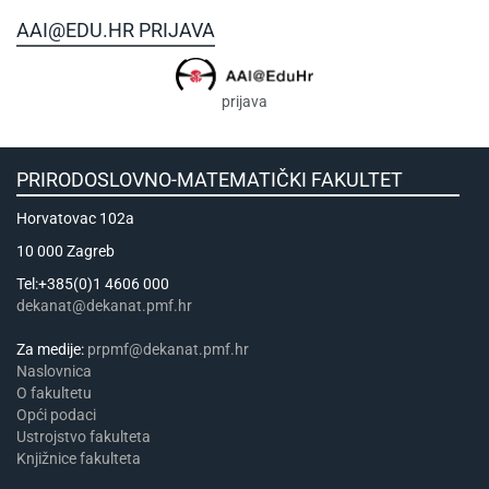
AAI@EDU.HR PRIJAVA
prijava
PRIRODOSLOVNO-MATEMATIČKI FAKULTET
Horvatovac 102a
10 000 Zagreb
Tel:+385(0)1 4606 000
dekanat@dekanat.pmf.hr
Za medije:
prpmf@dekanat.pmf.hr
Naslovnica
​​​O fakultetu
Opći podaci
Ustrojstvo fakulteta
Knjižnice fakulteta