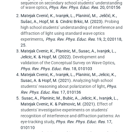
sequence on secondary school students’ understanding
of wave optics
,
Phys. Rev. Phys. Educ. Res.
20, 010156
Matejak Cvenić, K., Ivanjek, L., Planinić, M., Jeličić, K.,
Sušac, A., Hopf, M. & Cindric Brkic, M. (2023).
Probing
high school students’ understanding of interference and
diffraction of light using standard wave optics
experiments
,
Phys. Rev. Phys. Educ. Res.
19, 2; 020118,
25.
Matejak Cvenic, K., Planinic, M., Susac, A., Ivanjek, L.,
Jelicic, K. & Hopf, M. (2022).
Development and
validation of the Conceptual Survey on Wave Optics
,
Phys. Rev. Phys. Educ. Res.
18, 010103
Matejak Cvenic, K., Ivanjek, L., Planinic, M., Jelicic, K.,
Susac, A. & Hopf, M. (2021).
Analyzing high school
students’ reasoning about polarization of light
,
Phys.
Rev. Phys. Educ. Res.
17, 010136
Susac, A., Planinic, M., Bubic, A., Jelicic, K., Ivanjek, L.,
Matejak Cvenic, K. & Palmovic, M. (2021).
Effect of
students' investigative experiments on students'
recognition of interference and diffraction patterns: An
eye-tracking study
,
Phys. Rev. Phys. Educ. Res.
17,
010110