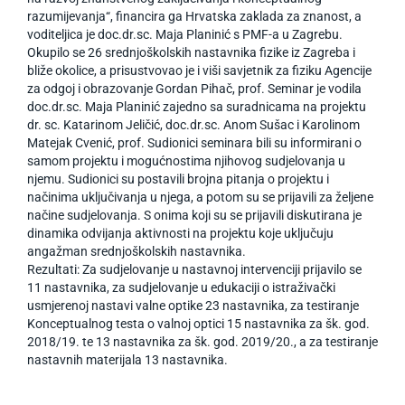
razumijevanja“, financira ga Hrvatska zaklada za znanost, a
voditeljica je doc.dr.sc. Maja Planinić s PMF-a u Zagrebu.
Okupilo se 26 srednjoškolskih nastavnika fizike iz Zagreba i
bliže okolice, a prisustvovao je i viši savjetnik za fiziku Agencije
za odgoj i obrazovanje Gordan Pihač, prof. Seminar je vodila
doc.dr.sc. Maja Planinić zajedno sa suradnicama na projektu
dr. sc. Katarinom Jeličić, doc.dr.sc. Anom Sušac i Karolinom
Matejak Cvenić, prof. Sudionici seminara bili su informirani o
samom projektu i mogućnostima njihovog sudjelovanja u
njemu. Sudionici su postavili brojna pitanja o projektu i
načinima uključivanja u njega, a potom su se prijavili za željene
načine sudjelovanja. S onima koji su se prijavili diskutirana je
dinamika odvijanja aktivnosti na projektu koje uključuju
angažman srednjoškolskih nastavnika.
Rezultati: Za sudjelovanje u nastavnoj intervenciji prijavilo se
11 nastavnika, za sudjelovanje u edukaciji o istraživački
usmjerenoj nastavi valne optike 23 nastavnika, za testiranje
Konceptualnog testa o valnoj optici 15 nastavnika za šk. god.
2018/19. te 13 nastavnika za šk. god. 2019/20., a za testiranje
nastavnih materijala 13 nastavnika.