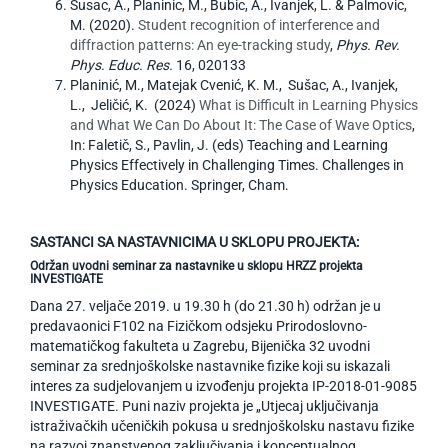
Susac, A., Planinic, M., Bubic, A., Ivanjek, L. & Palmovic,
M. (2020).
Student recognition of interference and
diffraction patterns: An eye-tracking study
,
Phys. Rev.
Phys. Educ. Res.
16, 020133
Planinić, M., Matejak Cvenić, K. M., Sušac, A., Ivanjek,
L., Jeličić, K. (2024)
What is Difficult in Learning Physics
and What We Can Do About It: The Case of Wave Optics
,
In: Faletič, S., Pavlin, J. (eds) Teaching and Learning
Physics Effectively in Challenging Times. Challenges in
Physics Education. Springer, Cham.
SASTANCI SA NASTAVNICIMA U SKLOPU PROJEKTA:
Održan uvodni seminar za nastavnike u sklopu HRZZ projekta
INVESTIGATE
Dana 27. veljače 2019. u 19.30 h (do 21.30 h) održan je u
predavaonici F102 na Fizičkom odsjeku Prirodoslovno-
matematičkog fakulteta u Zagrebu, Bijenička 32 uvodni
seminar za srednjoškolske nastavnike fizike koji su iskazali
interes za sudjelovanjem u izvođenju projekta IP-2018-01-9085
INVESTIGATE. Puni naziv projekta je „Utjecaj uključivanja
istraživačkih učeničkih pokusa u srednjoškolsku nastavu fizike
na razvoj znanstvenog zaključivanja i konceptualnog