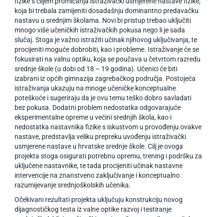
fizike s ciljem promicanja istraživački usmjerene nastave fizike,
koja bi trebala zamijeniti dosadašnju dominantno predavačku
nastavu u srednjim školama. Novi bi pristup trebao uključiti
mnogo više učeničkih istraživačkih pokusa nego li je sada
slučaj. Stoga je važno istražiti učinak njihovog uključivanja, te
procijeniti moguće dobrobiti, kao i probleme. Istraživanje će se
fokusirati na valnu optiku, koja se poučava u četvrtom razredu
srednje škole (u dobi od 18 – 19 godina). Učenici će biti
izabrani iz općih gimnazija zagrebačkog područja. Postojeća
istraživanja ukazuju na mnoge učeničke konceptualne
poteškoće i sugeriraju da je ovu temu teško dobro savladati
bez pokusa. Dodatni problem nedostatka odgovarajuće
eksperimentalne opreme u većini srednjih škola, kao i
nedostatka nastavnika fizike s iskustvom u provođenju ovakve
nastave, predstavlja veliku prepreku uvođenju istraživački
usmjerene nastave u hrvatske srednje škole. Cilj je ovoga
projekta stoga osigurati potrebnu opremu, trening i podršku za
uključene nastavnike, te tada procijeniti učinak nastavne
intervencije na znanstveno zaključivanje i konceptualno
razumijevanje srednjoškolskih učenika.
Očekivani rezultati projekta uključuju konstrukciju novog
dijagnostičkog testa iz valne optike razvoj i testiranje