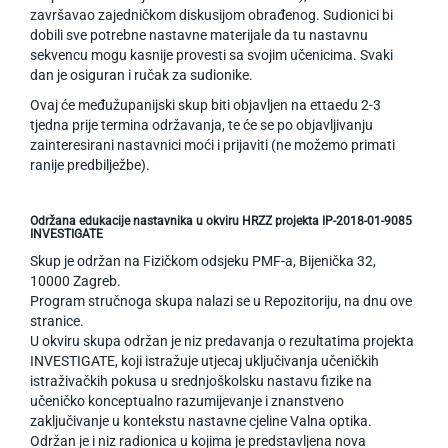
završavao zajedničkom diskusijom obrađenog. Sudionici bi
dobili sve potrebne nastavne materijale da tu nastavnu
sekvencu mogu kasnije provesti sa svojim učenicima. Svaki
dan je osiguran i ručak za sudionike.
Ovaj će međužupanijski skup biti objavljen na ettaedu 2-3
tjedna prije termina održavanja, te će se po objavljivanju
zainteresirani nastavnici moći i prijaviti (ne možemo primati
ranije predbilježbe).
Održana edukacije nastavnika u okviru HRZZ projekta IP-2018-01-9085
INVESTIGATE
Skup je održan na Fizičkom odsjeku PMF-a, Bijenička 32,
10000 Zagreb.
Program stručnoga skupa nalazi se u Repozitoriju, na dnu ove
stranice.
U okviru skupa održan je niz predavanja o rezultatima projekta
INVESTIGATE, koji istražuje utjecaj uključivanja učeničkih
istraživačkih pokusa u srednjoškolsku nastavu fizike na
učeničko konceptualno razumijevanje i znanstveno
zaključivanje u kontekstu nastavne cjeline Valna optika.
Održan je i niz radionica u kojima je predstavljena nova