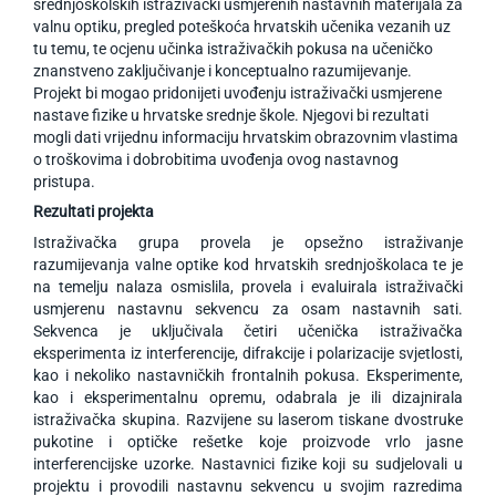
srednjoškolskih istraživački usmjerenih nastavnih materijala za
valnu optiku, pregled poteškoća hrvatskih učenika vezanih uz
tu temu, te ocjenu učinka istraživačkih pokusa na učeničko
znanstveno zaključivanje i konceptualno razumijevanje.
Projekt bi mogao pridonijeti uvođenju istraživački usmjerene
nastave fizike u hrvatske srednje škole. Njegovi bi rezultati
mogli dati vrijednu informaciju hrvatskim obrazovnim vlastima
o troškovima i dobrobitima uvođenja ovog nastavnog
pristupa.
Rezultati projekta
Istraživačka grupa provela je opsežno istraživanje
razumijevanja valne optike kod hrvatskih srednjoškolaca te je
na temelju nalaza osmislila, provela i evaluirala istraživački
usmjerenu nastavnu sekvencu za osam nastavnih sati.
Sekvenca je uključivala četiri učenička istraživačka
eksperimenta iz interferencije, difrakcije i polarizacije svjetlosti,
kao i nekoliko nastavničkih frontalnih pokusa. Eksperimente,
kao i eksperimentalnu opremu, odabrala je ili dizajnirala
istraživačka skupina. Razvijene su laserom tiskane dvostruke
pukotine i optičke rešetke koje proizvode vrlo jasne
interferencijske uzorke. Nastavnici fizike koji su sudjelovali u
projektu i provodili nastavnu sekvencu u svojim razredima