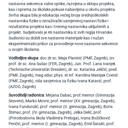
nastavna sekvenca valne optike, razvijena u sklopu projekta,
kao i oprema za školske pokuse nabavljena u okviru projekta.
Svrha skupa bila je edukacija većeg broja srednjoškolskih
nastavnika fizike o istraživački usmjerenoj nastavi fizike i
rezultatima projekta kao i trening nastavnika uključenih u
projekt. Sudjelovalo je 46 nastavnika iz svih regija Hrvatske.
Sudionici su dobili sve nastavne materijale kao i nužan
eksperimentalni pribor za provođenje nove nastavne sekvence
u svojim školama.
Voditeljice skupa
: doc.dr.sc. Maja Planinić (PMF, Zagreb), izv.
prof. dr.sc. Ana Sušac (FER, Zagreb), Jun. Prof. Lana Ivanjek
(Technische Universität Dresden), dr. sc. Katarina Jeličić, pred.
(PMF, Zagreb), mag.educ.phys. et inf. Karolina Matejak Cvenić
(PMF, Zagreb), viša savjetnica za fiziku Ivana Katavić, prof.
(AZOO, Zagreb)
Suvoditelji radionica
: Mirjana Dabac, prof.mentor (Gimnazija
Sesvete), Marko Movre, prof. mentor (XV. gimnazija, Zagreb),
Ivana Fundurulić, prof. mentor (II. gimnazija, Zagreb), Boris
Štimac, prof. (IV. gimnazija, Zagreb), Jelka Delić, prof.
(Prirodoslovna škola Vladimira Preloga), Ivana Božičković
Peričić, prof. mentor (I. gimnazija, Zagreb), Emil Šatalić, prof.