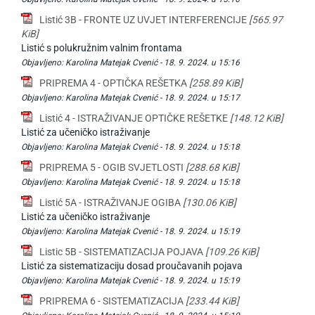
Listić 3B - FRONTE UZ UVJET INTERFERENCIJE
[565.97
KiB]
Listić s polukružnim valnim frontama
Objavljeno:
Karolina Matejak Cvenić -
18. 9. 2024. u 15:16
PRIPREMA 4 - OPTIČKA REŠETKA
[258.89 KiB]
Objavljeno:
Karolina Matejak Cvenić -
18. 9. 2024. u 15:17
Listić 4 - ISTRAŽIVANJE OPTIČKE REŠETKE
[148.12 KiB]
Listić za učeničko istraživanje
Objavljeno:
Karolina Matejak Cvenić -
18. 9. 2024. u 15:18
PRIPREMA 5 - OGIB SVJETLOSTI
[288.68 KiB]
Objavljeno:
Karolina Matejak Cvenić -
18. 9. 2024. u 15:18
Listić 5A - ISTRAŽIVANJE OGIBA
[130.06 KiB]
Listić za učeničko istraživanje
Objavljeno:
Karolina Matejak Cvenić -
18. 9. 2024. u 15:19
Listic 5B - SISTEMATIZACIJA POJAVA
[109.26 KiB]
Listić za sistematizaciju dosad proučavanih pojava
Objavljeno:
Karolina Matejak Cvenić -
18. 9. 2024. u 15:19
PRIPREMA 6 - SISTEMATIZACIJA
[233.44 KiB]