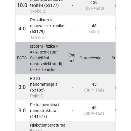
120
10.0
tehnike (63177)
-
9
INF
(60P+60S)
Skoko, Ž.
Praktikum iz
osnova elektronike
45
4.0
-
9
INF
(63179)
(45L)
Tafra, E.
Izborni - fizika 4
=> 9. semestar -
Eng.
ECTS
Sveučilišni
Opterećenje
Sem
INF
raz.
nastavnički studij
fizike i tehnike
Fizika
nanomaterijala
45
3.0
-
9
INF
(63185)
(30P+15A)
Pajić, D.
Fizika površina i
45
3.0
nanostruktura
-
9
INF
(30P+15A)
(141477)
Niskotemperaturna
fizika i