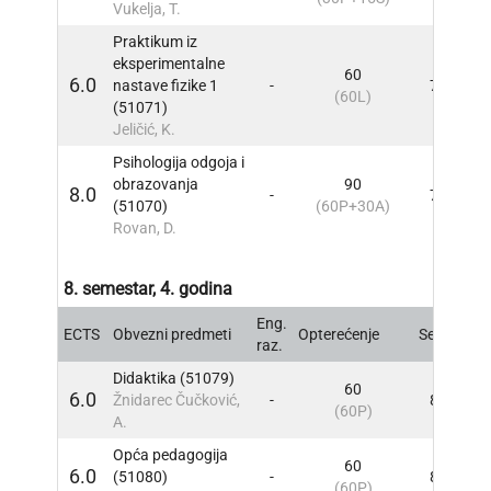
Vukelja, T.
Praktikum iz
eksperimentalne
60
6.0
nastave fizike 1
-
7
INF
(60L)
(51071)
Jeličić, K.
Psihologija odgoja i
obrazovanja
90
8.0
-
7
INF
(51070)
(60P+30A)
Rovan, D.
8. semestar, 4. godina
Eng.
ECTS
Obvezni predmeti
Opterećenje
Sem
INF
raz.
Didaktika (51079)
60
6.0
Žnidarec Čučković,
-
8
INF
(60P)
A.
Opća pedagogija
60
6.0
(51080)
-
8
INF
(60P)