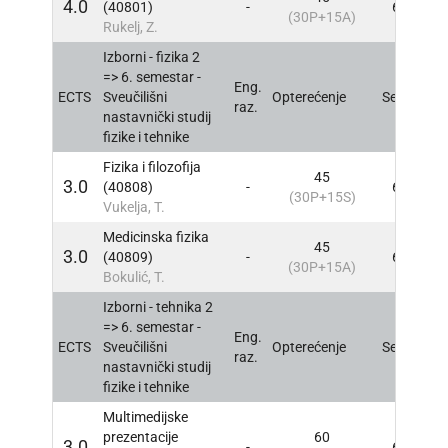
4.0
(40801)
-
6
INF
(30P+15A)
Rukelj, Z.
Izborni - fizika 2
=> 6. semestar -
Eng.
ECTS
Sveučilišni
Opterećenje
Sem
INF
raz.
nastavnički studij
fizike i tehnike
Fizika i filozofija
45
3.0
(40808)
-
6
INF
(30P+15S)
Vukelja, T.
Medicinska fizika
45
3.0
(40809)
-
6
INF
(30P+15A)
Bokulić, T.
Izborni - tehnika 2
=> 6. semestar -
Eng.
ECTS
Sveučilišni
Opterećenje
Sem
INF
raz.
nastavnički studij
fizike i tehnike
Multimedijske
prezentacije
60
3.0
-
6
INF