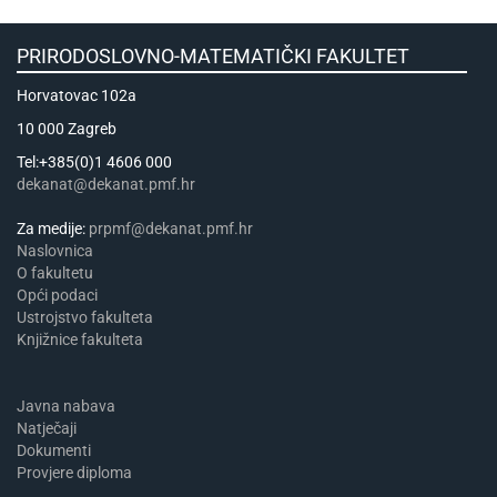
PRIRODOSLOVNO-MATEMATIČKI FAKULTET
Horvatovac 102a
10 000 Zagreb
Tel:+385(0)1 4606 000
dekanat@dekanat.pmf.hr
Za medije:
prpmf@dekanat.pmf.hr
Naslovnica
​​​O fakultetu
Opći podaci
Ustrojstvo fakulteta
Knjižnice fakulteta
Javna nabava
Natječaji
Dokumenti
Provjere diploma