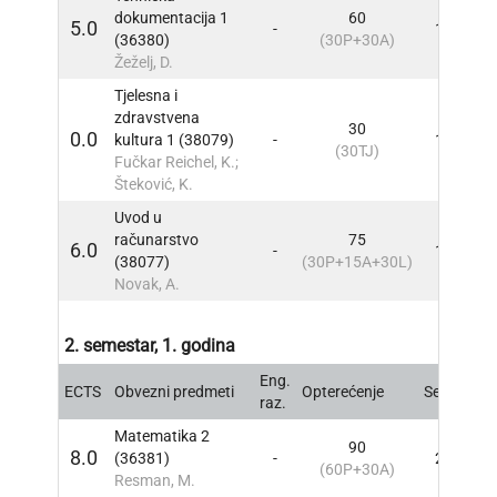
dokumentacija 1
60
5.0
-
1
INF
(36380)
(30P+30A)
Žeželj, D.
Tjelesna i
zdravstvena
30
0.0
kultura 1 (38079)
-
1
INF
(30TJ)
Fučkar Reichel, K.;
Šteković, K.
Uvod u
računarstvo
75
6.0
-
1
INF
(38077)
(30P+15A+30L)
Novak, A.
2. semestar, 1. godina
Eng.
ECTS
Obvezni predmeti
Opterećenje
Sem
INF
raz.
Matematika 2
90
8.0
(36381)
-
2
INF
(60P+30A)
Resman, M.