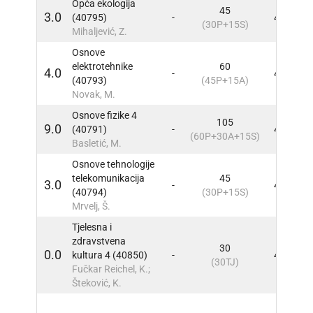
Opća ekologija
45
3.0
(40795)
-
4
INF
(30P+15S)
Mihaljević, Z.
Osnove
elektrotehnike
60
4.0
-
4
INF
(40793)
(45P+15A)
Novak, M.
Osnove fizike 4
105
9.0
(40791)
-
4
INF
(60P+30A+15S)
Basletić, M.
Osnove tehnologije
telekomunikacija
45
3.0
-
4
INF
(40794)
(30P+15S)
Mrvelj, Š.
Tjelesna i
zdravstvena
30
0.0
kultura 4 (40850)
-
4
INF
(30TJ)
Fučkar Reichel, K.;
Šteković, K.