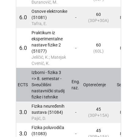
Đuranović, M.
Osnove elektronike
60
6.0
(51081)
-
8
INF
(30P+30A)
Tafra, E.
Praktikum iz
eksperimentalne
nastave fizike 2
60
6.0
-
8
INF
(51077)
(60L)
Jeličić, K.; Matejak
Cvenić, K.
Izborni - fizika 3
=> 8. semestar -
Eng.
ECTS
Sveučilišni
Opterećenje
Sem
INF
raz.
nastavnički studij
fizike i tehnike
Fizika neuređenih
45
3.0
sustava (51084)
-
8
INF
(30P+15A)
Pajić, D.
Fizika poluvodiča
45
3.0
(51083)
-
8
INF
(30P+15A)