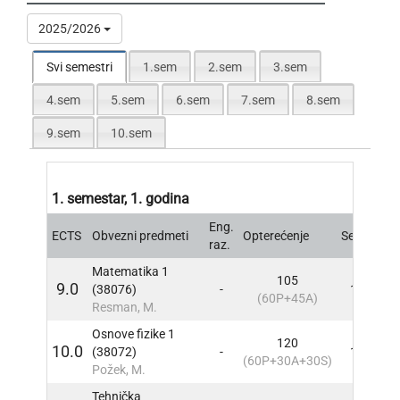
2025/2026
Svi semestri
1.sem
2.sem
3.sem
4.sem
5.sem
6.sem
7.sem
8.sem
9.sem
10.sem
1. semestar, 1. godina
Eng.
ECTS
Obvezni predmeti
Opterećenje
Sem
INF
raz.
Matematika 1
105
9.0
(38076)
-
1
INF
(60P+45A)
Resman, M.
Osnove fizike 1
120
10.0
(38072)
-
1
INF
(60P+30A+30S)
Požek, M.
Tehnička