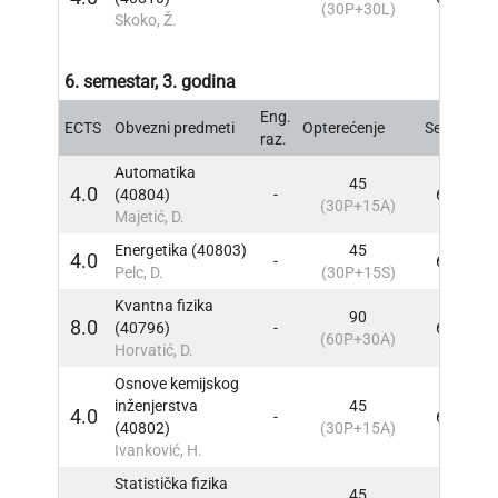
(30P+30L)
Skoko, Ž.
6. semestar, 3. godina
Eng.
ECTS
Obvezni predmeti
Opterećenje
Sem
INF
raz.
Automatika
45
4.0
(40804)
-
6
INF
(30P+15A)
Majetić, D.
Energetika (40803)
45
4.0
-
6
INF
Pelc, D.
(30P+15S)
Kvantna fizika
90
8.0
(40796)
-
6
INF
(60P+30A)
Horvatić, D.
Osnove kemijskog
inženjerstva
45
4.0
-
6
INF
(40802)
(30P+15A)
Ivanković, H.
Statistička fizika
45