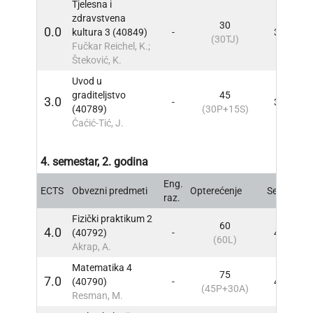
Tjelesna i
zdravstvena
30
0.0
kultura 3 (40849)
-
3
INF
(30TJ)
Fučkar Reichel, K.;
Šteković, K.
Uvod u
graditeljstvo
45
3.0
-
3
INF
(40789)
(30P+15S)
Ćaćić-Tić, J.
4. semestar, 2. godina
Eng.
ECTS
Obvezni predmeti
Opterećenje
Sem
INF
raz.
Fizički praktikum 2
60
4.0
(40792)
-
4
INF
(60L)
Akrap, A.
Matematika 4
75
7.0
(40790)
-
4
INF
(45P+30A)
Resman, M.