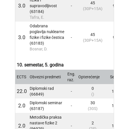
45
3.0
supravodljivost
-
9
INF
(30P+15A)
(63184)
Tafra, E.
Odabrana
poglavlja nuklearne
45
3.0
fizike i fizike čestica
-
9
INF
(30P+15A)
(63183)
Bosnar, D.
10. semestar, 5. godina
Eng.
ECTS
Obvezni predmeti
Opterećenje
Sem
INF
raz.
Diplomski rad
0
22.0
-
10
INF
(66849)
()
Diplomski seminar
30
2.0
-
10
INF
(63187)
(30S)
Metodička praksa
nastave fizike 2
2
2.0
-
10
INF
(96929)
(2S)