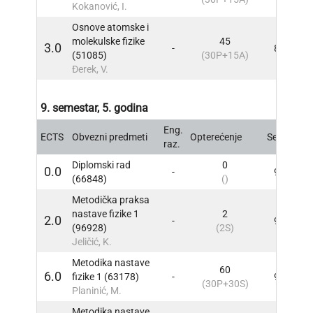
Kokanović, I.
Osnove atomske i
molekulske fizike
45
3.0
-
8
INF
(51085)
(30P+15A)
Đerek, V.
9. semestar, 5. godina
Eng.
ECTS
Obvezni predmeti
Opterećenje
Sem
INF
raz.
Diplomski rad
0
0.0
-
9
INF
(66848)
()
Metodička praksa
nastave fizike 1
2
2.0
-
9
INF
(96928)
(2S)
Jeličić, K.
Metodika nastave
60
6.0
fizike 1 (63178)
-
9
INF
(30P+30S)
Planinić, M.
Metodika nastave