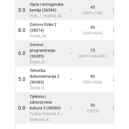
Opća i anorganska
45
3.0
kemija (36386)
-
2
INF
(30P+15A)
Pisk, J.; Rubčić, M.
Osnove fizike 2
90
8.0
(38074)
-
2
INF
(60P+30A)
Požek, M.
Osnove
programiranja
75
6.0
-
2
INF
(36385)
(30P+15A+30L)
Žugec, P.
Tehnička
dokumentacija 2
60
5.0
-
2
INF
(36383)
(30P+30A)
Žeželj, D.
Tjelesna i
zdravstvena
30
0.0
kultura 2 (38080)
-
2
INF
(30TJ)
Fučkar Reichel, K.;
Šteković, K.