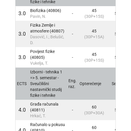
fizike i tehnike
Biofizika (40806)
45
3.0
-
5
INF
Pavin, N.
(30P+15S)
Fizika Zemlje i
atmosfere (40807)
45
3.0
-
5
INF
Dasović, I.; Belušić,
(30P+15A)
D.
Povijest fizike
45
3.0
(40805)
-
5
INF
(30P+15S)
Vukelja, T.
Izborni - tehnika 1
=> 5. semestar -
Eng.
ECTS
Sveučilišni
Opterećenje
Sem
INF
raz.
nastavnički studij
fizike i tehnike
Građa računala
60
4.0
(40811)
-
5
INF
(30P+30A)
Hrkać, T.
Računalo u pokusu
60
4.0
(40810)
-
5
INF