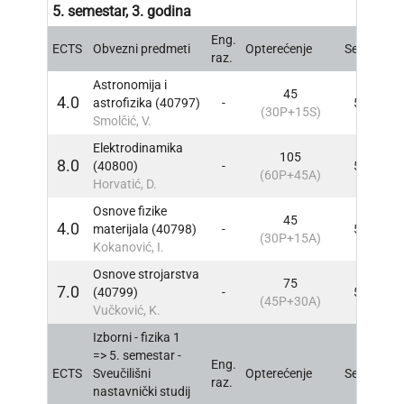
5. semestar, 3. godina
Eng.
ECTS
Obvezni predmeti
Opterećenje
Sem
INF
raz.
Astronomija i
45
4.0
astrofizika (40797)
-
5
INF
(30P+15S)
Smolčić, V.
Elektrodinamika
105
8.0
(40800)
-
5
INF
(60P+45A)
Horvatić, D.
Osnove fizike
45
4.0
materijala (40798)
-
5
INF
(30P+15A)
Kokanović, I.
Osnove strojarstva
75
7.0
(40799)
-
5
INF
(45P+30A)
Vučković, K.
Izborni - fizika 1
=> 5. semestar -
Eng.
ECTS
Sveučilišni
Opterećenje
Sem
INF
raz.
nastavnički studij