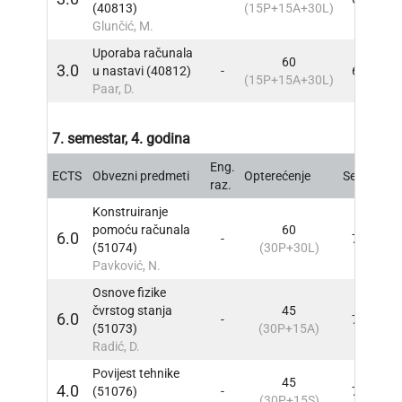
(40813)
(15P+15A+30L)
Glunčić, M.
Uporaba računala
60
3.0
u nastavi (40812)
-
6
INF
(15P+15A+30L)
Paar, D.
7. semestar, 4. godina
Eng.
ECTS
Obvezni predmeti
Opterećenje
Sem
INF
raz.
Konstruiranje
pomoću računala
60
6.0
-
7
INF
(51074)
(30P+30L)
Pavković, N.
Osnove fizike
čvrstog stanja
45
6.0
-
7
INF
(51073)
(30P+15A)
Radić, D.
Povijest tehnike
45
4.0
(51076)
-
7
INF
(30P+15S)