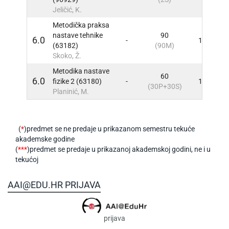
Jeličić, K.
Metodička praksa
nastave tehnike
90
6.0
-
10
INF
(63182)
(90M)
Skoko, Ž.
Metodika nastave
60
6.0
fizike 2 (63180)
-
10
INF
(30P+30S)
Planinić, M.
(
*
)predmet se ne predaje u prikazanom semestru tekuće
akademske godine
(
***
)predmet se predaje u prikazanoj akademskoj godini, ne i u
tekućoj
AAI@EDU.HR PRIJAVA
prijava