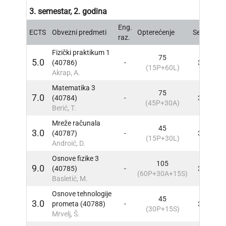
3. semestar, 2. godina
Eng.
ECTS
Obvezni predmeti
Opterećenje
Sem
INF
raz.
Fizički praktikum 1
75
5.0
(40786)
-
3
INF
(15P+60L)
Akrap, A.
Matematika 3
75
7.0
(40784)
-
3
INF
(45P+30A)
Berić, T.
Mreže računala
45
3.0
(40787)
-
3
INF
(15P+30L)
Androić, D.
Osnove fizike 3
105
9.0
(40785)
-
3
INF
(60P+30A+15S)
Basletić, M.
Osnove tehnologije
45
3.0
prometa (40788)
-
3
INF
(30P+15S)
Mrvelj, Š.