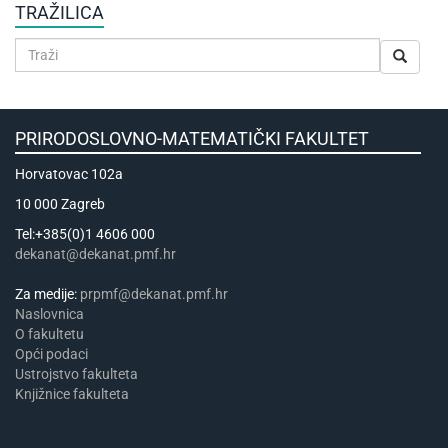
TRAŽILICA
PRIRODOSLOVNO-MATEMATIČKI FAKULTET
Horvatovac 102a
10 000 Zagreb
Tel:+385(0)1 4606 000
dekanat@dekanat.pmf.hr
Za medije:
prpmf@dekanat.pmf.hr
Naslovnica
​​​O fakultetu
Opći podaci
Ustrojstvo fakulteta
Knjižnice fakulteta