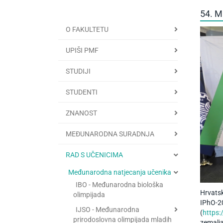
54. 
O FAKULTETU
UPIŠI PMF
STUDIJI
STUDENTI
ZNANOST
MEĐUNARODNA SURADNJA
RAD S UČENICIMA
Međunarodna natjecanja učenika
IBO - Međunarodna biološka
Hrvatsk
olimpijada
IPhO-2
IJSO - Međunarodna
(
https:
prirodoslovna olimpijada mladih
zemalja