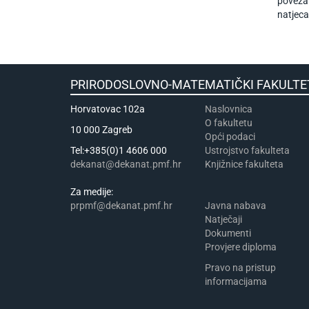
poveza
natjeca
PRIRODOSLOVNO-MATEMATIČKI FA
Horvatovac 102a
Naslovnica
​​​O fakultetu
10 000 Zagreb
Opći podaci
Tel:+385(0)1 4606 000
Ustrojstvo fakulteta
dekanat@dekanat.pmf.hr
Knjižnice fakulteta
Za medije:
prpmf@dekanat.pmf.hr
Javna nabava
Natječaji
Dokumenti
Provjere diploma
Pravo na pristup
informacijama