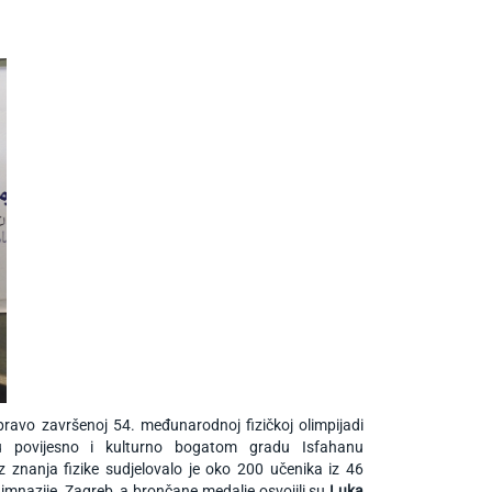
upravo završenoj 54. međunarodnoj fizičkoj olimpijadi
 povijesno i kulturno bogatom gradu Isfahanu
znanja fizike sudjelovalo je oko 200 učenika iz 46
 Gimnazije, Zagreb, a brončane medalje osvojili su
Luka