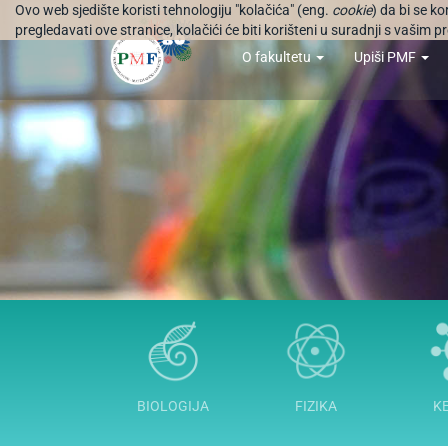
Ovo web sjedište koristi tehnologiju "kolačića" (eng.
cookie
) da bi se k
pregledavati ove stranice, kolačići će biti korišteni u suradnji s vašim
O fakultetu
Upiši PMF
BIOLOGIJA
FIZIKA
K