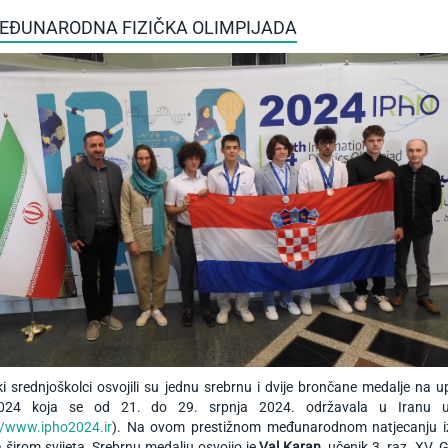
MEĐUNARODNA FIZIČKA OLIMPIJADA
i srednjoškolci osvojili su jednu srebrnu i dvije brončane medalje na 
024 koja se od 21. do 29. srpnja 2024. održavala u Iranu u
//www.ipho2024.ir
). Na ovom prestižnom međunarodnom natjecanju iz 
 širom svijeta. Srebrnu medalju osvojio je
Val Karan
, učenik 3. raz. XV.