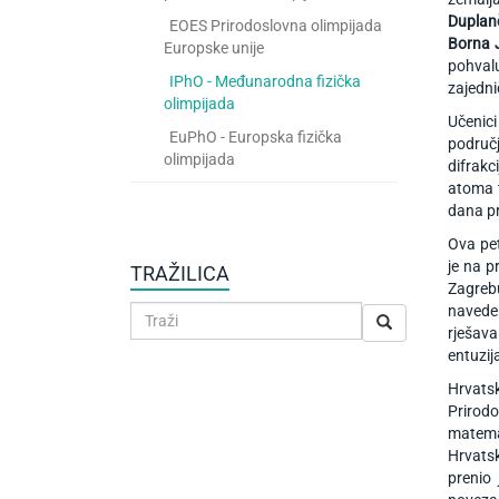
Duplan
EOES Prirodoslovna olimpijada
Borna J
Europske unije
pohvalu
IPhO - Međunarodna fizička
zajedni
olimpijada
Učenici
EuPhO - Europska fizička
područ
olimpijada
difrakc
atoma t
dana pr
Ova pet
je na p
TRAŽILICA
Zagrebu
naveden
rješava
entuzij
Hrvats
Prirodo
matemat
Hrvatsk
prenio 