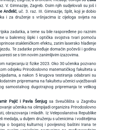
raz. V. Gimnazije, Zagreb. Osim njih sudjelovali su još i
e Anđelić
, uč. 3. raz. III. Gimnazije, Split, koji je dobio
a i za druženje s vršnjacima iz cijeloga svijeta na
orijska zadatka, a teme su bile raspoređene po raznim
ne u bakrenoj šipki i optička svojstva tvari pomoću
 doprinose stakleničkom efektu, zatim lasersko hlađenje
ijezdu. Te zadatke priređuje domaćin počevši i godinu
 susresti se s tim novim zanimljivim izazovima.
m natjecanju iz fizike 2023. Oko 30 učenika pozvano
zičkom odsjeku Prirodoslovno matematičkog fakulteta u
mpijadama, a nakon 5 krugova testiranja odabrani su
 dodatnim pripremama na fakultetu učenici uvježbavali
itog samostalnog dugotrajnog pripremanja te velikog
amir Pajić i Pavla Šenjug
sa Sveučilišta u Zagrebu
ovanje učenika na olimpijadi organizira Prirodoslovno
sti, obrazovanja i mladih. Iz Veleposlanstva Republike
li medalja, u duljem druženju s učenicima i voditeljima
nja o bogatoj kulturnoj i povijesnoj baštini Irana te