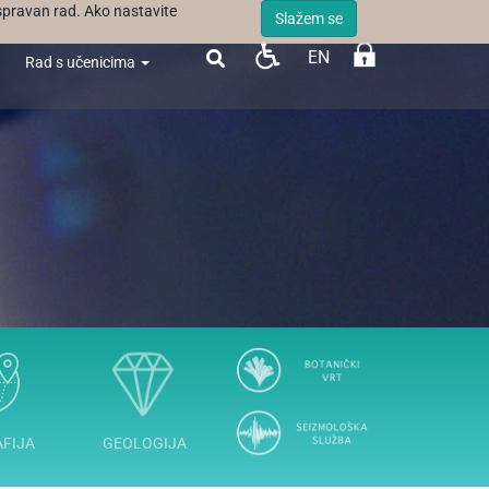
ispravan rad. Ako nastavite
Slažem se
EN

Rad s učenicima
FIJA
GEOLOGIJA