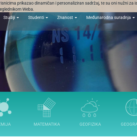
orisnicima prikazao dinamičan i personaliziran sadržaj, te su oni nužni za 
 preglednikom Weba.
Studiji
Studenti
Znanost
Međunarodna suradnja
EMIJA
MATEMATIKA
GEOFIZIKA
GEOGRA