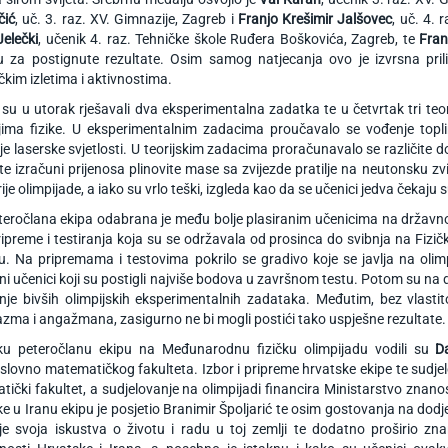
čić
, uč. 3. raz. XV. Gimnazije, Zagreb i
Franjo Krešimir Jalšovec
, uč. 4. 
elečki
, učenik 4. raz. Tehničke škole Ruđera Boškovića, Zagreb, te
Fran
 za postignute rezultate. Osim samog natjecanja ovo je izvrsna prilik
čkim izletima i aktivnostima.
 su u utorak rješavali dva eksperimentalna zadatka te u četvrtak tri te
jima fizike. U eksperimentalnim zadacima proučavalo se vođenje topli
ije laserske svjetlosti. U teorijskim zadacima proračunavalo se različite
e izračuni prijenosa plinovite mase sa zvijezde pratilje na neutonsku zv
ije olimpijade, a iako su vrlo teški, izgleda kao da se učenici jedva čekaju
eročlana ekipa odabrana je među bolje plasiranim učenicima na državno
ripreme i testiranja koja su se održavala od prosinca do svibnja na Fi
. Na pripremama i testovima pokrilo se gradivo koje se javlja na oli
i učenici koji su postigli najviše bodova u završnom testu. Potom su na
nje bivših olimpijskih eksperimentalnih zadataka. Međutim, bez vlast
azma i angažmana, zasigurno ne bi mogli postići tako uspješne rezultate.
ku peteročlanu ekipu na Međunarodnu fizičku olimpijadu vodili su
D
slovno matematičkog fakulteta. Izbor i pripreme hrvatske ekipe te sudjel
ički fakultet, a sudjelovanje na olimpijadi financira Ministarstvo znano
e u Iranu ekipu je posjetio Branimir Špoljarić te osim gostovanja na dodje
je svoja iskustva o životu i radu u toj zemlji te dodatno proširio zna