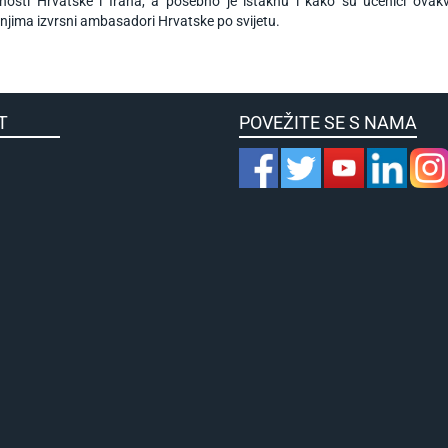
nosti Hrvatske i Irana, a posebno je istaknu i kako su učenici ov
njima izvrsni ambasadori Hrvatske po svijetu.
KULTET
POVEŽITE SE S NAMA