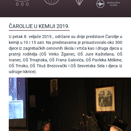
ČAROLIJE U KEMIJI 2019.
U petak 8. veljače 2019., održane su dvije predstave Čarolije u
kemiji u 10 i 15 sati. Na predstavama je prisustvovalo oko 300
djece iz zagrebačkih osnovnih škola i vrtića kao i druga djeca u
pratnji roditelja (OŠ Vinko Žganec, OŠ Jure Kaštelana, OŠ
Ivanec, OŠ Trnajnska, OŠ Frana Galovića, OŠ Pavleka Miškine,
OŠ Trnsko, OŠ Tituš Brezovački i OŠ Sesvetska Sela i djeca iz
udruge Iskrice).