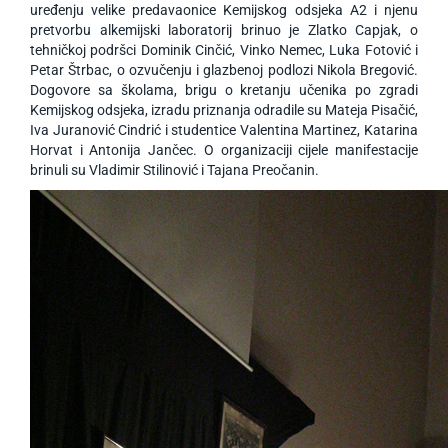
uređenju velike predavaonice Kemijskog odsjeka A2 i njenu
pretvorbu alkemijski laboratorij brinuo je Zlatko Capjak, o
tehničkoj podršci Dominik Cinčić, Vinko Nemec, Luka Fotović i
Petar Štrbac, o ozvučenju i glazbenoj podlozi Nikola Bregović.
Dogovore sa školama, brigu o kretanju učenika po zgradi
Kemijskog odsjeka, izradu priznanja odradile su Mateja Pisačić,
Iva Juranović Cindrić i studentice Valentina Martinez, Katarina
Horvat i Antonija Jančec. O organizaciji cijele manifestacije
brinuli su Vladimir Stilinović i Tajana Preočanin.