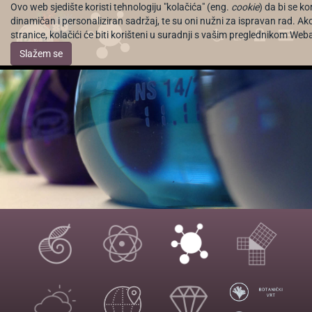
Ovo web sjedište koristi tehnologiju "kolačića" (eng.
cookie
) da bi se k
dinamičan i personaliziran sadržaj, te su oni nužni za ispravan rad. Ak
stranice, kolačići će biti korišteni u suradnji s vašim preglednikom Web
EN
Slažem se