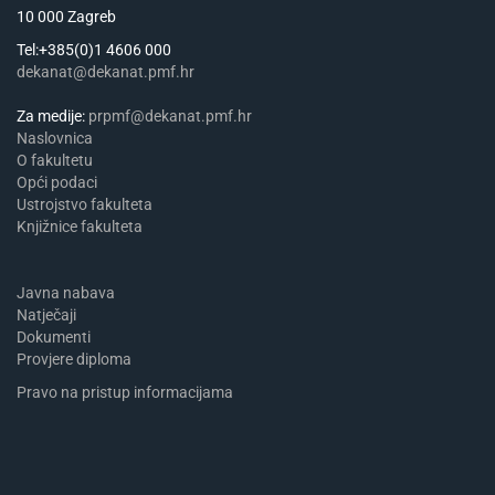
10 000 Zagreb
Tel:+385(0)1 4606 000
dekanat@dekanat.pmf.hr
Za medije:
prpmf@dekanat.pmf.hr
Naslovnica
​​​O fakultetu
Opći podaci
Ustrojstvo fakulteta
Knjižnice fakulteta
Javna nabava
Natječaji
Dokumenti
Provjere diploma
Pravo na pristup informacijama