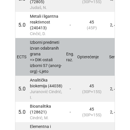
(72805)
(30P+15S)
Judaš, N.
Metali i ligantna
reaktivnost
45
5.0
-
2, 4
INFO
(240413)
(45P)
Cinčić, D.
Izborni predmeti
izvan odabranih
grana
Eng.
ECTS
Opterećenje
Sem
INFO
=> DIK-ostali
raz.
izborni 57 (anorg-
org) -Ljeto
Analitička
biokemija (44038)
45
5.0
-
2, 4
INFO
Juranović Cindrić,
(30P+15S)
I.
Bioanalitika
45
5.0
(128621)
-
2, 4
INFO
(30P+15S)
Cindrić, M.
Elementna i