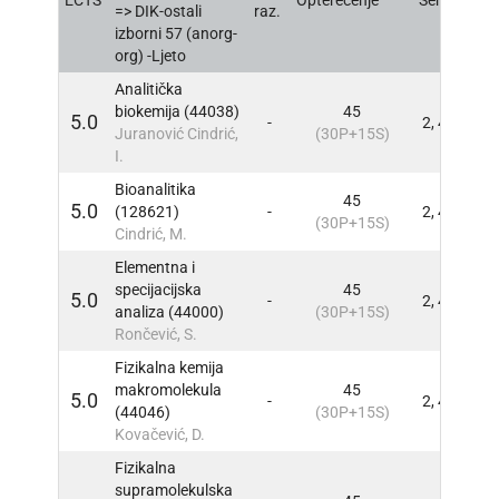
=> DIK-ostali
raz.
izborni 57 (anorg-
org) -Ljeto
Analitička
biokemija (44038)
45
5.0
-
2, 4
INFO
Juranović Cindrić,
(30P+15S)
I.
Bioanalitika
45
5.0
(128621)
-
2, 4
INFO
(30P+15S)
Cindrić, M.
Elementna i
specijacijska
45
5.0
-
2, 4
INFO
analiza (44000)
(30P+15S)
Rončević, S.
Fizikalna kemija
makromolekula
45
5.0
-
2, 4
INFO
(44046)
(30P+15S)
Kovačević, D.
Fizikalna
supramolekulska