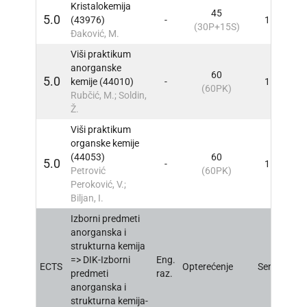
Kristalokemija
45
5.0
(43976)
-
1
INFO
(30P+15S)
Đaković, M.
Viši praktikum
anorganske
60
5.0
kemije (44010)
-
1
INFO
(60PK)
Rubčić, M.; Soldin,
Ž.
Viši praktikum
organske kemije
(44053)
60
5.0
-
1
INFO
Petrović
(60PK)
Peroković, V.;
Biljan, I.
Izborni predmeti
anorganska i
strukturna kemija
=> DIK-Izborni
Eng.
ECTS
Opterećenje
Sem
INFO
predmeti
raz.
anorganska i
strukturna kemija-