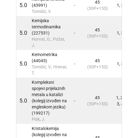
45
5.0
(43991)
-
1, 3
INFO
(30P+15S)
Tomišić, V.
Kemijska
termodinamika
45
5.0
(227531)
-
1, 3
INFO
(30P+15S)
Horvat, G.; Požar,
J.
Kemometrika
(44045)
45
5.0
-
1, 3
INFO
Tomišić, V.; Hrenar,
(30P+15S)
T.
Kompleksni
spojevi prijelaznih
metala u katalizi
45
1, 2,
5.0
(kolegij izvođen na
-
INFO
(30P+15S)
3, 4
engleskom jeziku)
(199217)
Pisk, J.
Kristalokemija
(kolegij izvođen na
45