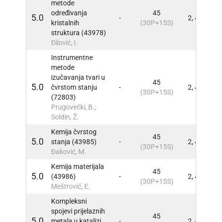
metode
određivanja
45
5.0
-
2, 4
INFO
kristalnih
(30P+15S)
struktura (43978)
Đilović, I.
Instrumentne
metode
izučavanja tvari u
45
5.0
čvrstom stanju
-
2, 4
INFO
(30P+15S)
(72803)
Prugovečki, B.;
Soldin, Ž.
Kemija čvrstog
45
5.0
stanja (43985)
-
2, 4
INFO
(30P+15S)
Đaković, M.
Kemija materijala
45
5.0
(43986)
-
2, 4
INFO
(30P+15S)
Meštrović, E.
Kompleksni
spojevi prijelaznih
45
5.0
metala u katalizi
-
2, 4
INFO