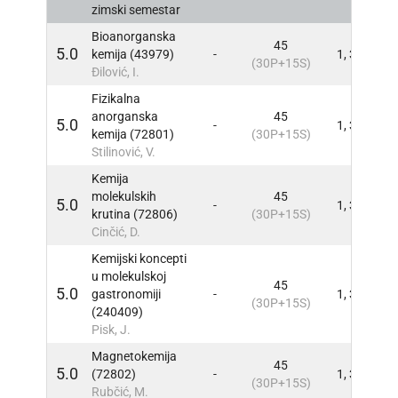
zimski semestar
Bioanorganska
45
5.0
kemija (43979)
-
1, 3
INFO
(30P+15S)
Đilović, I.
Fizikalna
anorganska
45
5.0
-
1, 3
INFO
kemija (72801)
(30P+15S)
Stilinović, V.
Kemija
molekulskih
45
5.0
-
1, 3
INFO
krutina (72806)
(30P+15S)
Cinčić, D.
Kemijski koncepti
u molekulskoj
45
5.0
gastronomiji
-
1, 3
INFO
(30P+15S)
(240409)
Pisk, J.
Magnetokemija
45
5.0
(72802)
-
1, 3
INFO
(30P+15S)
Rubčić, M.