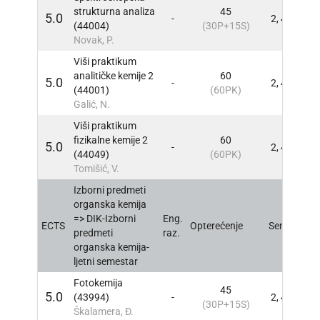
strukturna analiza
45
5.0
-
2, 4
INFO
(44004)
(30P+15S)
Novak, P.
Viši praktikum
analitičke kemije 2
60
5.0
-
2, 4
INFO
(44001)
(60PK)
Galić, N.
Viši praktikum
fizikalne kemije 2
60
5.0
-
2, 4
INFO
(44049)
(60PK)
Tomišić, V.
Izborni predmeti
organska kemija
=> DIK-Izborni
Eng.
ECTS
Opterećenje
Sem
INFO
predmeti
raz.
organska kemija-
ljetni semestar
Fotokemija
45
5.0
(43994)
-
2, 4
INFO
(30P+15S)
Škalamera, Đ.