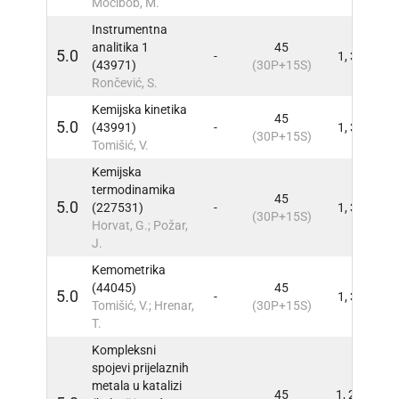
Močibob, M.
Instrumentna
analitika 1
45
5.0
-
1, 3
INFO
(43971)
(30P+15S)
Rončević, S.
Kemijska kinetika
45
5.0
(43991)
-
1, 3
INFO
(30P+15S)
Tomišić, V.
Kemijska
termodinamika
45
5.0
(227531)
-
1, 3
INFO
(30P+15S)
Horvat, G.; Požar,
J.
Kemometrika
(44045)
45
5.0
-
1, 3
INFO
Tomišić, V.; Hrenar,
(30P+15S)
T.
Kompleksni
spojevi prijelaznih
metala u katalizi
45
1, 2,