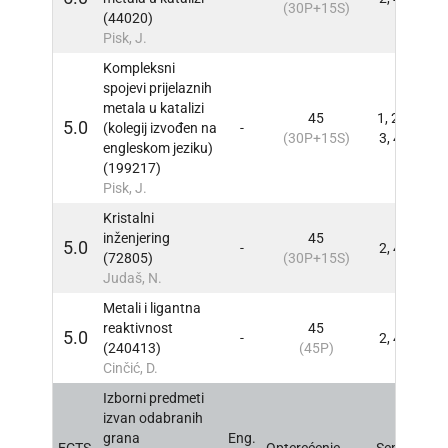
(30P+15S)
(44020)
Pisk, J.
Kompleksni
spojevi prijelaznih
metala u katalizi
45
1, 2,
5.0
(kolegij izvođen na
-
INFO
(30P+15S)
3, 4
engleskom jeziku)
(199217)
Pisk, J.
Kristalni
inženjering
45
5.0
-
2, 4
INFO
(72805)
(30P+15S)
Judaš, N.
Metali i ligantna
reaktivnost
45
5.0
-
2, 4
INFO
(240413)
(45P)
Cinčić, D.
Izborni predmeti
izvan odabranih
grana
Eng.
ECTS
Opterećenje
Sem
INFO