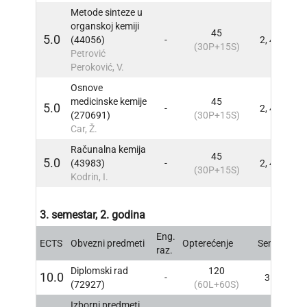
Metode sinteze u
organskoj kemiji
45
5.0
(44056)
-
2, 4
INFO
(30P+15S)
Petrović
Peroković, V.
Osnove
medicinske kemije
45
5.0
-
2, 4
INFO
(270691)
(30P+15S)
Car, Ž.
Računalna kemija
45
5.0
(43983)
-
2, 4
INFO
(30P+15S)
Kodrin, I.
3. semestar, 2. godina
Eng.
ECTS
Obvezni predmeti
Opterećenje
Sem
INFO
raz.
Diplomski rad
120
10.0
-
3
INFO
(72927)
(60L+60S)
Izborni predmeti