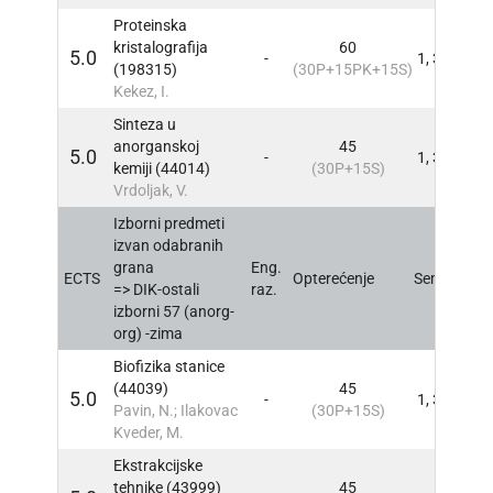
Proteinska
kristalografija
60
5.0
-
1, 3
INFO
(198315)
(30P+15PK+15S)
Kekez, I.
Sinteza u
anorganskoj
45
5.0
-
1, 3
INFO
kemiji (44014)
(30P+15S)
Vrdoljak, V.
Izborni predmeti
izvan odabranih
grana
Eng.
ECTS
Opterećenje
Sem
INFO
=> DIK-ostali
raz.
izborni 57 (anorg-
org) -zima
Biofizika stanice
(44039)
45
5.0
-
1, 3
INFO
Pavin, N.; Ilakovac
(30P+15S)
Kveder, M.
Ekstrakcijske
tehnike (43999)
45