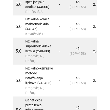
specijacijska
45
5.0
-
2, 4
INFO
analiza (44000)
(30P+15S)
Rončević, S.
Fizikalna kemija
makromolekula
45
5.0
-
2, 4
INFO
(44046)
(30P+15S)
Kovačević, D.
Fizikalna
supramolekulska
45
5.0
kemija (240408)
-
2, 4
INFO
(30P+15S)
Bregović, N.;
Požar, J.
Fizikalno-kemijske
metode
istraživanja
45
5.0
-
2, 4
INFO
lijekova (240403)
(30P+15S)
Bregović, N.;
Požar, J.
Genetičko i
proteinsko
45
5.0
inženjerstvo
-
2, 4
INFO