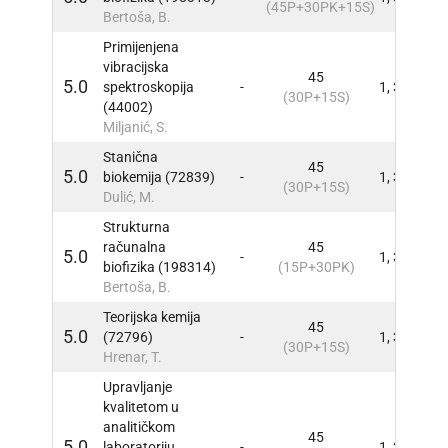
(45P+30PK+15S)
Bertoša, B.
Primijenjena
vibracijska
45
5.0
spektroskopija
-
1, 3
INFO
(30P+15S)
(44002)
Miljanić, S.
Stanična
45
5.0
biokemija (72839)
-
1, 3
INFO
(30P+15S)
Dulić, M.
Strukturna
računalna
45
5.0
-
1, 3
INFO
biofizika (198314)
(15P+30PK)
Bertoša, B.
Teorijska kemija
45
5.0
(72796)
-
1, 3
INFO
(30P+15S)
Hrenar, T.
Upravljanje
kvalitetom u
analitičkom
45
5.0
laboratoriju
-
1, 3
INFO