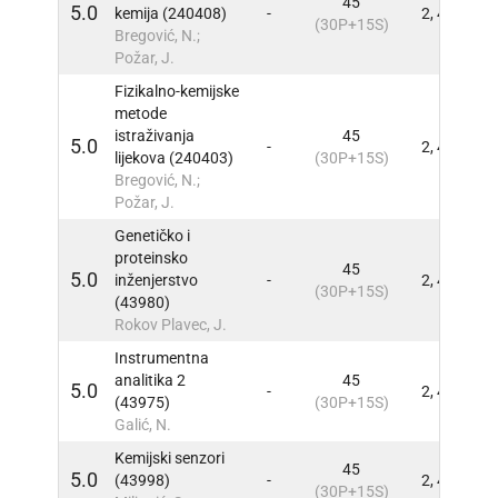
45
5.0
kemija (240408)
-
2, 4
INFO
(30P+15S)
Bregović, N.;
Požar, J.
Fizikalno-kemijske
metode
istraživanja
45
5.0
-
2, 4
INFO
lijekova (240403)
(30P+15S)
Bregović, N.;
Požar, J.
Genetičko i
proteinsko
45
5.0
inženjerstvo
-
2, 4
INFO
(30P+15S)
(43980)
Rokov Plavec, J.
Instrumentna
analitika 2
45
5.0
-
2, 4
INFO
(43975)
(30P+15S)
Galić, N.
Kemijski senzori
45
5.0
(43998)
-
2, 4
INFO
(30P+15S)