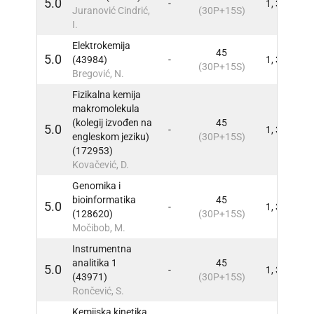
5.0
-
1, 3
INFO
Juranović Cindrić,
(30P+15S)
I.
Elektrokemija
45
5.0
(43984)
-
1, 3
INFO
(30P+15S)
Bregović, N.
Fizikalna kemija
makromolekula
(kolegij izvođen na
45
5.0
-
1, 3
INFO
engleskom jeziku)
(30P+15S)
(172953)
Kovačević, D.
Genomika i
bioinformatika
45
5.0
-
1, 3
INFO
(128620)
(30P+15S)
Močibob, M.
Instrumentna
analitika 1
45
5.0
-
1, 3
INFO
(43971)
(30P+15S)
Rončević, S.
Kemijska kinetika