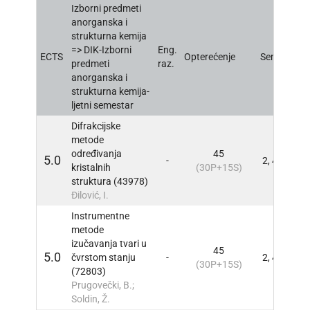
Izborni predmeti
anorganska i
strukturna kemija
=> DIK-Izborni
Eng.
ECTS
Opterećenje
Sem
INFO
predmeti
raz.
anorganska i
strukturna kemija-
ljetni semestar
Difrakcijske
metode
određivanja
45
5.0
-
2, 4
INFO
kristalnih
(30P+15S)
struktura (43978)
Đilović, I.
Instrumentne
metode
izučavanja tvari u
45
5.0
čvrstom stanju
-
2, 4
INFO
(30P+15S)
(72803)
Prugovečki, B.;
Soldin, Ž.