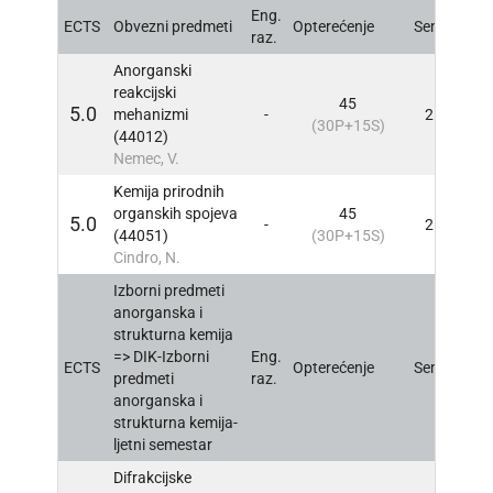
Eng.
ECTS
Obvezni predmeti
Opterećenje
Sem
INFO
raz.
Anorganski
reakcijski
45
5.0
mehanizmi
-
2
INFO
(30P+15S)
(44012)
Nemec, V.
Kemija prirodnih
organskih spojeva
45
5.0
-
2
INFO
(44051)
(30P+15S)
Cindro, N.
Izborni predmeti
anorganska i
strukturna kemija
=> DIK-Izborni
Eng.
ECTS
Opterećenje
Sem
INFO
predmeti
raz.
anorganska i
strukturna kemija-
ljetni semestar
Difrakcijske