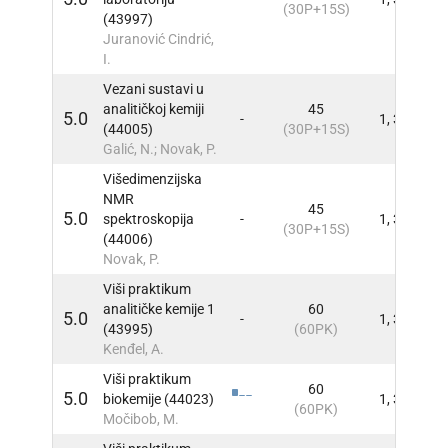
(30P+15S)
(43997)
Juranović Cindrić,
I.
Vezani sustavi u
analitičkoj kemiji
45
5.0
-
1, 3
INFO
(44005)
(30P+15S)
Galić, N.; Novak, P.
Višedimenzijska
NMR
45
5.0
spektroskopija
-
1, 3
INFO
(30P+15S)
(44006)
Novak, P.
Viši praktikum
analitičke kemije 1
60
5.0
-
1, 3
INFO
(43995)
(60PK)
Kenđel, A.
Viši praktikum
60
5.0
biokemije (44023)
1, 3
INFO
(60PK)
Močibob, M.