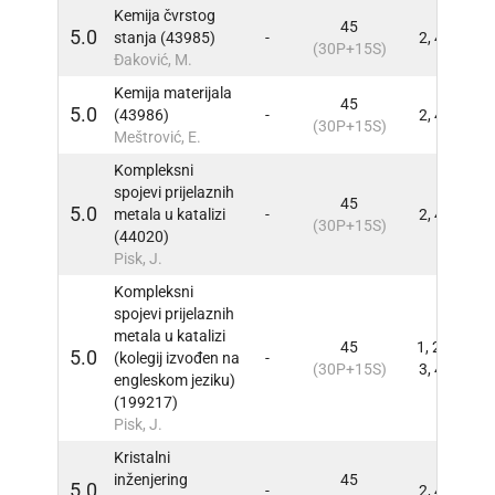
Kemija čvrstog
45
5.0
stanja (43985)
-
2, 4
INFO
(30P+15S)
Đaković, M.
Kemija materijala
45
5.0
(43986)
-
2, 4
INFO
(30P+15S)
Meštrović, E.
Kompleksni
spojevi prijelaznih
45
5.0
metala u katalizi
-
2, 4
INFO
(30P+15S)
(44020)
Pisk, J.
Kompleksni
spojevi prijelaznih
metala u katalizi
45
1, 2,
5.0
(kolegij izvođen na
-
INFO
(30P+15S)
3, 4
engleskom jeziku)
(199217)
Pisk, J.
Kristalni
inženjering
45
5.0
-
2, 4
INFO