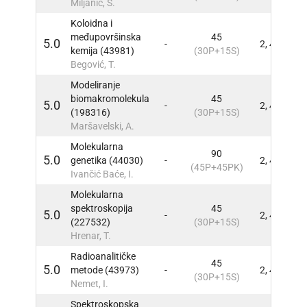
Miljanić, S.
Koloidna i
međupovršinska
45
5.0
-
2, 4
INFO
kemija (43981)
(30P+15S)
Begović, T.
Modeliranje
biomakromolekula
45
5.0
-
2, 4
INFO
(198316)
(30P+15S)
Maršavelski, A.
Molekularna
90
5.0
genetika (44030)
-
2, 4
INFO
(45P+45PK)
Ivančić Baće, I.
Molekularna
spektroskopija
45
5.0
-
2, 4
INFO
(227532)
(30P+15S)
Hrenar, T.
Radioanalitičke
45
5.0
metode (43973)
-
2, 4
INFO
(30P+15S)
Nemet, I.
Spektroskopska