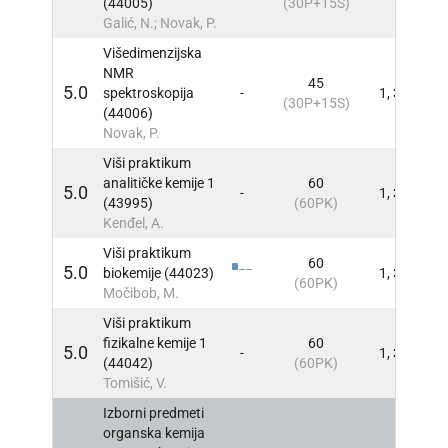
(44005)
(30P+15S)
Galić, N.; Novak, P.
Višedimenzijska
NMR
45
5.0
spektroskopija
-
1, 3
INFO
(30P+15S)
(44006)
Novak, P.
Viši praktikum
analitičke kemije 1
60
5.0
-
1, 3
INFO
(43995)
(60PK)
Kenđel, A.
Viši praktikum
60
5.0
biokemije (44023)
1, 3
INFO
(60PK)
Močibob, M.
Viši praktikum
fizikalne kemije 1
60
5.0
-
1, 3
INFO
(44042)
(60PK)
Tomišić, V.
Izborni predmeti
organska kemija