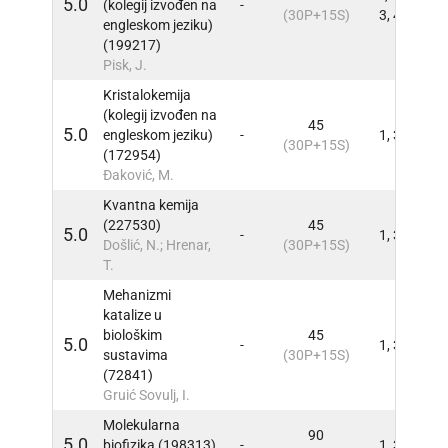
5.0
(kolegij izvođen na
-
INFO
(30P+15S)
3, 4
engleskom jeziku)
(199217)
Pisk, J.
Kristalokemija
(kolegij izvođen na
45
5.0
engleskom jeziku)
-
1, 3
INFO
(30P+15S)
(172954)
Đaković, M.
Kvantna kemija
(227530)
45
5.0
-
1, 3
INFO
Došlić, N.; Hrenar,
(30P+15S)
T.
Mehanizmi
katalize u
biološkim
45
5.0
-
1, 3
INFO
sustavima
(30P+15S)
(72841)
Gruić Sovulj, I.
Molekularna
90
5.0
biofizika (198313)
-
1, 3
INFO