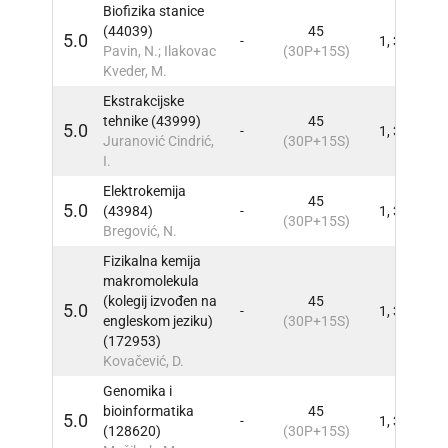
Biofizika stanice
(44039)
45
5.0
-
1, 3
INFO
Pavin, N.; Ilakovac
(30P+15S)
Kveder, M.
Ekstrakcijske
tehnike (43999)
45
5.0
-
1, 3
INFO
Juranović Cindrić,
(30P+15S)
I.
Elektrokemija
45
5.0
(43984)
-
1, 3
INFO
(30P+15S)
Bregović, N.
Fizikalna kemija
makromolekula
(kolegij izvođen na
45
5.0
-
1, 3
INFO
engleskom jeziku)
(30P+15S)
(172953)
Kovačević, D.
Genomika i
bioinformatika
45
5.0
-
1, 3
INFO
(128620)
(30P+15S)