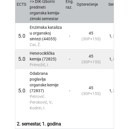
=> DIK-Izborni
Eng.
ECTS
Opterećenje
Sem
INFO
predmeti
raz.
organska kemija-
zimski semestar
Enzimska kataliza
u organskoj
45
5.0
-
1, 3
INFO
sintezi (44055)
(30P+15S)
Car, Ž.
Heterociklička
45
5.0
kemija (72825)
-
1, 3
INFO
(30P+15S)
Primožič, I.
Odabrana
poglavlja
organske kemije
45
5.0
(72837)
-
1, 3
INFO
(30P+15S)
Petrović
Peroković, V.;
Kodrin, I.
2. semestar, 1. godina