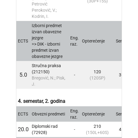
(30P+15S)
Petrović
Peroković, V.;
Kodrin, I.
Izborni predmet
izvan obavezne
jezgre
Eng.
ECTS
Opterećenje
Sem
INFO
=> DIK - izborni
raz.
predmet izvan
obavezne jezgre
Stručna praksa
(212150)
120
5.0
-
3
INFO
Bregović, N.; Pisk,
(120SP)
J.
4. semestar, 2. godina
Eng.
ECTS
Obvezni predmeti
Opterećenje
Sem
INFO
raz.
Diplomski rad
210
20.0
-
4
INFO
(72928)
(150L+60S)