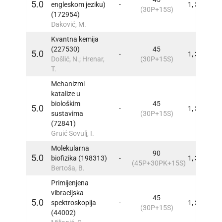
5.0
engleskom jeziku)
-
1, 3
INFO
(30P+15S)
(172954)
Đaković, M.
Kvantna kemija
(227530)
45
5.0
-
1, 3
INFO
Došlić, N.; Hrenar,
(30P+15S)
T.
Mehanizmi
katalize u
biološkim
45
5.0
-
1, 3
INFO
sustavima
(30P+15S)
(72841)
Gruić Sovulj, I.
Molekularna
90
5.0
biofizika (198313)
-
1, 3
INFO
(45P+30PK+15S)
Bertoša, B.
Primijenjena
vibracijska
45
5.0
spektroskopija
-
1, 3
INFO
(30P+15S)
(44002)