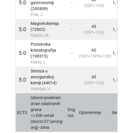
5.0
gastronomiji
-
1, 3
INFO
(30P+15S)
(240409)
Pisk, J.
Magnetokemija
45
5.0
(72802)
-
1, 3
INFO
(30P+15S)
Rubčić, M.
Proteinska
kristalografija
60
5.0
-
1, 3
INFO
(198315)
(30P+15PK+15S)
Kekez, I.
Sinteza u
anorganskoj
45
5.0
-
1, 3
INFO
kemiji (44014)
(30P+15S)
Vrdoljak, V.
Izborni predmeti
izvan odabranih
grana
Eng.
ECTS
Opterećenje
Sem
INFO
=> DIK-ostali
raz.
izborni 57 (anorg-
org) -zima