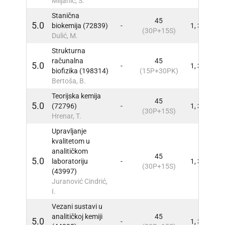
Miljanić, S.
Stanična
45
5.0
biokemija (72839)
-
1, 3
INFO
(30P+15S)
Dulić, M.
Strukturna
računalna
45
5.0
-
1, 3
INFO
biofizika (198314)
(15P+30PK)
Bertoša, B.
Teorijska kemija
45
5.0
(72796)
-
1, 3
INFO
(30P+15S)
Hrenar, T.
Upravljanje
kvalitetom u
analitičkom
45
5.0
laboratoriju
-
1, 3
INFO
(30P+15S)
(43997)
Juranović Cindrić,
I.
Vezani sustavi u
analitičkoj kemiji
45
5.0
-
1, 3
INFO