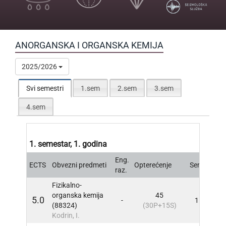
ANORGANSKA I ORGANSKA KEMIJA
2025/2026
Svi semestri
1.sem
2.sem
3.sem
4.sem
1. semestar, 1. godina
Eng.
ECTS
Obvezni predmeti
Opterećenje
Sem
INFO
raz.
Fizikalno-
organska kemija
45
5.0
-
1
INFO
(88324)
(30P+15S)
Kodrin, I.