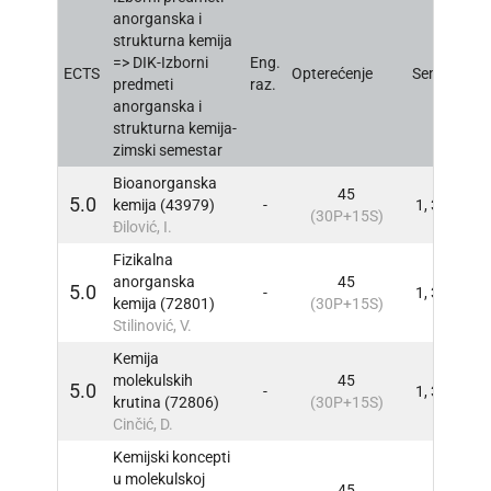
anorganska i
strukturna kemija
=> DIK-Izborni
Eng.
ECTS
Opterećenje
Sem
INFO
predmeti
raz.
anorganska i
strukturna kemija-
zimski semestar
Bioanorganska
45
5.0
kemija (43979)
-
1, 3
INFO
(30P+15S)
Đilović, I.
Fizikalna
anorganska
45
5.0
-
1, 3
INFO
kemija (72801)
(30P+15S)
Stilinović, V.
Kemija
molekulskih
45
5.0
-
1, 3
INFO
krutina (72806)
(30P+15S)
Cinčić, D.
Kemijski koncepti
u molekulskoj
45