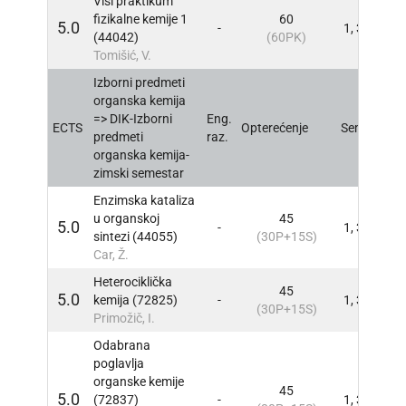
Viši praktikum
fizikalne kemije 1
60
5.0
-
1, 3
INFO
(44042)
(60PK)
Tomišić, V.
Izborni predmeti
organska kemija
=> DIK-Izborni
Eng.
ECTS
Opterećenje
Sem
INFO
predmeti
raz.
organska kemija-
zimski semestar
Enzimska kataliza
u organskoj
45
5.0
-
1, 3
INFO
sintezi (44055)
(30P+15S)
Car, Ž.
Heterociklička
45
5.0
kemija (72825)
-
1, 3
INFO
(30P+15S)
Primožič, I.
Odabrana
poglavlja
organske kemije
45
5.0
(72837)
-
1, 3
INFO