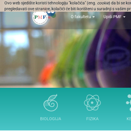
Ovo web sjedište koristi tehnologiju "kolačića" (eng.
cookie
) da bi se k
pregledavati ove stranice, kolačići će biti korišteni u suradnji s vašim
O fakultetu
Upiši PMF
BIOLOGIJA
FIZIKA
K