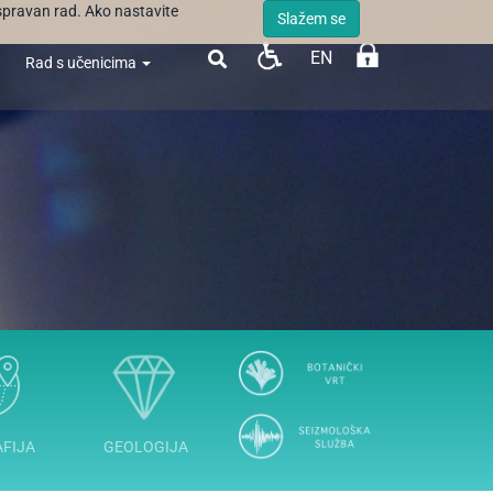
ispravan rad. Ako nastavite
Slažem se
EN

Rad s učenicima
FIJA
GEOLOGIJA