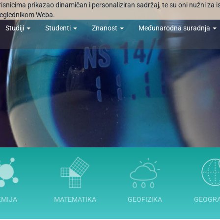
orisnicima prikazao dinamičan i personaliziran sadržaj, te su oni nužni za 
 preglednikom Weba.
Studiji
Studenti
Znanost
Međunarodna suradnja
EMIJA
MATEMATIKA
GEOFIZIKA
GEOGRA