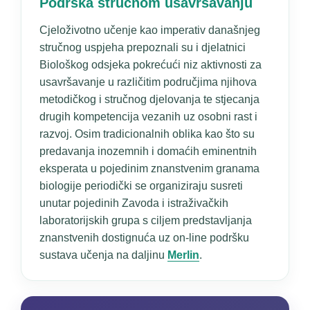
Podrška stručnom usavršavanju
Cjeloživotno učenje kao imperativ današnjeg
stručnog uspjeha prepoznali su i djelatnici
Biološkog odsjeka pokrećući niz aktivnosti za
usavršavanje u različitim područjima njihova
metodičkog i stručnog djelovanja te stjecanja
drugih kompetencija vezanih uz osobni rast i
razvoj. Osim tradicionalnih oblika kao što su
predavanja inozemnih i domaćih eminentnih
eksperata u pojedinim znanstvenim granama
biologije periodički se organiziraju susreti
unutar pojedinih Zavoda i istraživačkih
laboratorijskih grupa s ciljem predstavljanja
znanstvenih dostignuća uz on-line podršku
sustava učenja na daljinu
Merlin
.