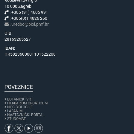
Rooseveltov trg 6
10 000 Zagreb
: +385 (91) 4605 991
: +385(0)1 4826 260
:
uredbo@biol.pmf.hr
OIB:
28163265527
IBAN:
HR5823600001101522208
POVEZNICE
BOTANIČKI VRT
HERBARIUM CROATICUM
NOĆ BIOLOGIJE
LABANIM
NASTAVNIČKI PORTAL
STUDOMAT