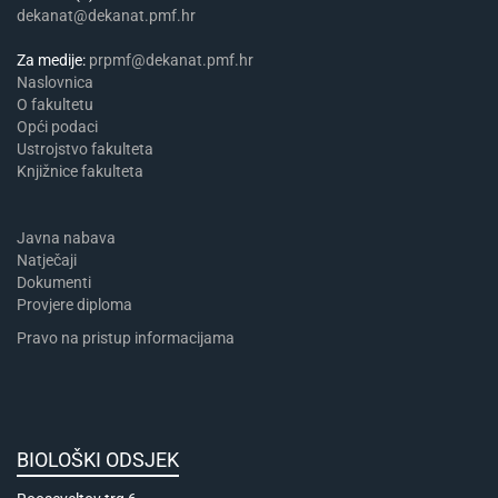
dekanat@dekanat.pmf.hr
Za medije:
prpmf@dekanat.pmf.hr
Naslovnica
​​​O fakultetu
Opći podaci
Ustrojstvo fakulteta
Knjižnice fakulteta
Javna nabava
Natječaji
Dokumenti
Provjere diploma
Pravo na pristup informacijama
BIOLOŠKI ODSJEK