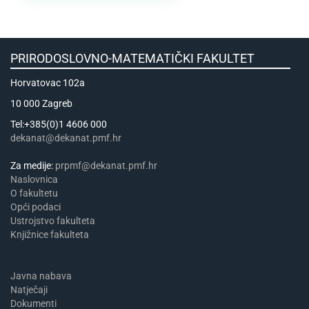
PRIRODOSLOVNO-MATEMATIČKI FAKULTET
Horvatovac 102a
10 000 Zagreb
Tel:+385(0)1 4606 000
dekanat@dekanat.pmf.hr
Za medije:
prpmf@dekanat.pmf.hr
Naslovnica
​​​O fakultetu
Opći podaci
Ustrojstvo fakulteta
Knjižnice fakulteta
Javna nabava
Natječaji
Dokumenti