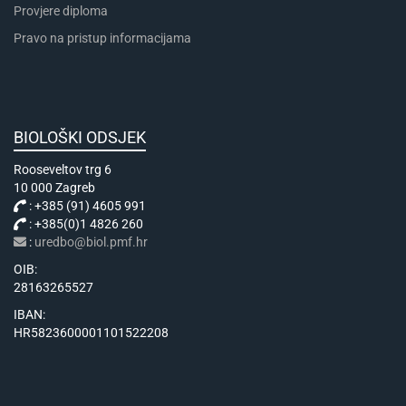
Provjere diploma
Pravo na pristup informacijama
BIOLOŠKI ODSJEK
Rooseveltov trg 6
10 000 Zagreb
: +385 (91) 4605 991
: +385(0)1 4826 260
:
uredbo@biol.pmf.hr
OIB:
28163265527
IBAN:
HR5823600001101522208