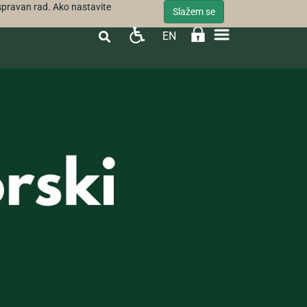
ispravan rad. Ako nastavite
Slažem se
EN
