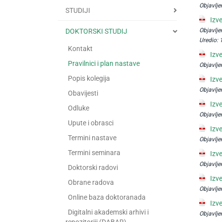
Objavlje
STUDIJI
Izv
Objavlje
DOKTORSKI STUDIJ
Uredio:
Kontakt
Izv
Pravilnici i plan nastave
Objavlje
Popis kolegija
Izv
Objavlje
Obavijesti
Izv
Odluke
Objavlje
Upute i obrasci
Izv
Termini nastave
Objavlje
Termini seminara
Izv
Objavlje
Doktorski radovi
Izv
Obrane radova
Objavlje
Online baza doktoranada
Izv
Digitalni akademski arhivi i
Objavlje
repozitoriji (DABAR)