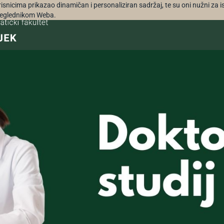
orisnicima prikazao dinamičan i personaliziran sadržaj, te su oni nužni za 
 preglednikom Weba.