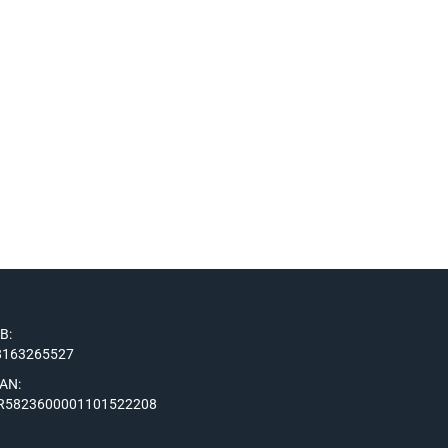
IB:
8163265527
BAN:
R5823600001101522208