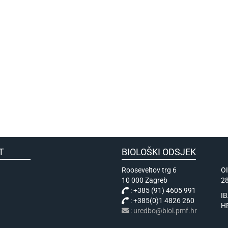
KULTET
BIOLOŠKI ODSJEK
Rooseveltov trg 6
O
10 000 Zagreb
2
: +385 (91) 4605 991
I
: +385(0)1 4826 260
H
:
uredbo@biol.pmf.hr