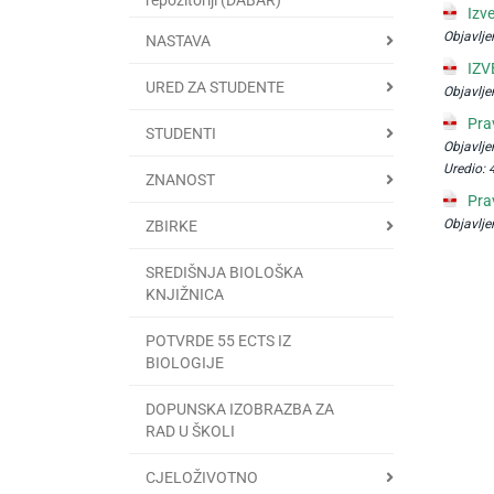
Izv
Objavlje
NASTAVA
IZV
URED ZA STUDENTE
Objavlje
Pra
STUDENTI
Objavlje
Uredio:
ZNANOST
Pra
Objavlje
ZBIRKE
SREDIŠNJA BIOLOŠKA
KNJIŽNICA
POTVRDE 55 ECTS IZ
BIOLOGIJE
DOPUNSKA IZOBRAZBA ZA
RAD U ŠKOLI
CJELOŽIVOTNO