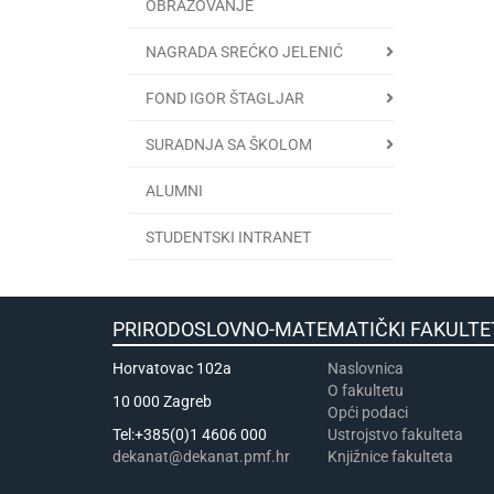
OBRAZOVANJE
NAGRADA SREĆKO JELENIĆ
FOND IGOR ŠTAGLJAR
SURADNJA SA ŠKOLOM
ALUMNI
STUDENTSKI INTRANET
PRIRODOSLOVNO-MATEMATIČKI FA
Horvatovac 102a
Naslovnica
​​​O fakultetu
10 000 Zagreb
Opći podaci
Tel:+385(0)1 4606 000
Ustrojstvo fakulteta
dekanat@dekanat.pmf.hr
Knjižnice fakulteta