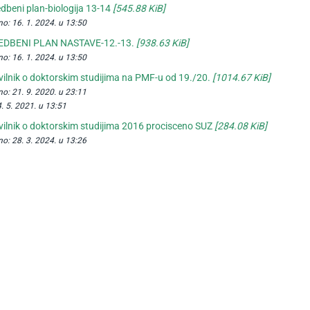
edbeni plan-biologija 13-14
[545.88 KiB]
no:
16. 1. 2024. u 13:50
EDBENI PLAN NASTAVE-12.-13.
[938.63 KiB]
no:
16. 1. 2024. u 13:50
vilnik o doktorskim studijima na PMF-u od 19./20.
[1014.67 KiB]
no:
21. 9. 2020. u 23:11
4. 5. 2021. u 13:51
vilnik o doktorskim studijima 2016 procisceno SUZ
[284.08 KiB]
no:
28. 3. 2024. u 13:26