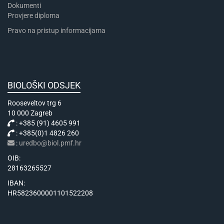
Dokumenti
Provjere diploma
Pravo na pristup informacijama
BIOLOŠKI ODSJEK
Rooseveltov trg 6
10 000 Zagreb
: +385 (91) 4605 991
: +385(0)1 4826 260
:
uredbo@biol.pmf.hr
OIB:
28163265527
IBAN:
HR5823600001101522208