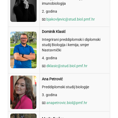
imunobiologija
2. godina
📧
bjakovljevic@stud.biol.pmf.hr
Dominik Klasić
Integrirani preddiplomski i diplomski
studij Biologija i kemija; smjer
Nastavnički
4. godina
📧
dklasic@stud.biol.pmf.hr
Ana Petrović
Preddiplomski studij biologije
3. godina
📧
anapetrovic.biol@pmf.hr