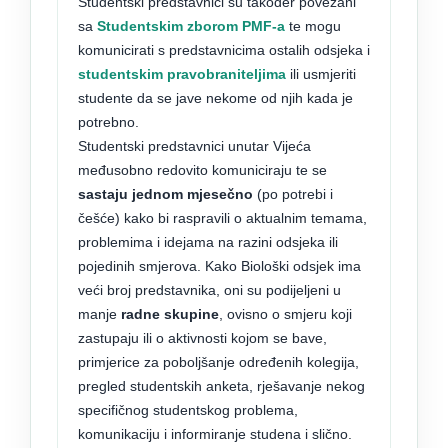
Studentski predstavnici su također povezani
sa
Studentskim zborom PMF-a
te mogu
komunicirati s predstavnicima ostalih odsjeka i
studentskim pravobraniteljima
ili usmjeriti
studente da se jave nekome od njih kada je
potrebno.
Studentski predstavnici unutar Vijeća
međusobno redovito komuniciraju te se
sastaju
jednom mjesečno
(po potrebi i
češće) kako bi raspravili o aktualnim temama,
problemima i idejama na razini odsjeka ili
pojedinih smjerova. Kako Biološki odsjek ima
veći broj predstavnika, oni su podijeljeni u
manje
radne skupine
, ovisno o smjeru koji
zastupaju ili o aktivnosti kojom se bave,
primjerice za poboljšanje određenih kolegija,
pregled studentskih anketa, rješavanje nekog
specifičnog studentskog problema,
komunikaciju i informiranje studena i slično.