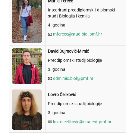
Marija Ferčec
Integrirani preddiplomski i diplomski
studij Biologija i kemija
4. godina
📧
mfercec@stud.biol.pmf.hr
David Dujmović-Mimić
Preddiplomski studij biologije
3. godina
📧
ddmimic.biol@pmf.hr
Lovro Čeliković
Preddiplomski studij biologije
3. godina
📧
lovro.celikovic@student.pmf.hr