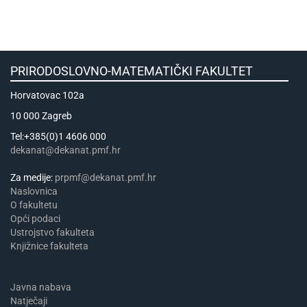
PRIRODOSLOVNO-MATEMATIČKI FAKULTET
Horvatovac 102a
10 000 Zagreb
Tel:+385(0)1 4606 000
dekanat@dekanat.pmf.hr
Za medije:
prpmf@dekanat.pmf.hr
Naslovnica
​​​O fakultetu
Opći podaci
Ustrojstvo fakulteta
Knjižnice fakulteta
Javna nabava
Natječaji