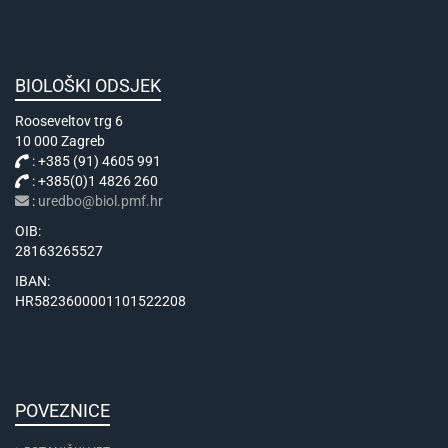
BIOLOŠKI ODSJEK
Rooseveltov trg 6
10 000 Zagreb
: +385 (91) 4605 991
: +385(0)1 4826 260
:
uredbo@biol.pmf.hr
OIB:
28163265527
IBAN:
HR5823600001101522208
POVEZNICE