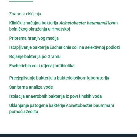
Znanost čišćenja
Klinički značajna bakterija
Acinetobacter baumannii
izvan
bolničkog okruženja u Hrvatskoj
Priprema hranjivog medija
Iscrpljivanje bakterije Escherichie coli na selektivnoj podlozi
Bojanje bakterija po Gramu
Escherichia coli i utjecaj antibiotika
Precjeplivanje bakterija u bakteriološkom laboratoriju
Sanitarna analiza vode
Izolacija anaerobnih bakterija iz površinskih voda
Uklanjanje patogene bakterije Acinetobacter baummani
pomoću zeolita