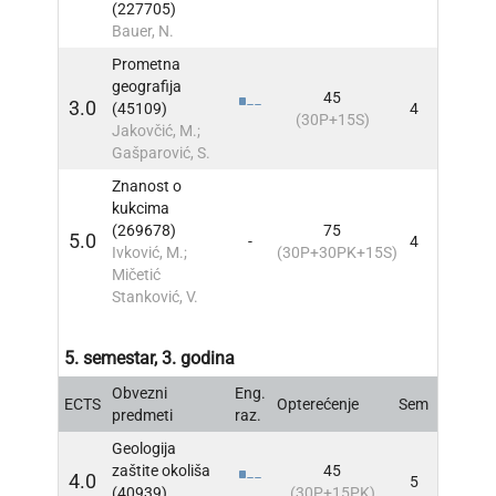
(227705)
Bauer, N.
Prometna
geografija
45
3.0
(45109)
4
INFO
(30P+15S)
Jakovčić, M.;
Gašparović, S.
Znanost o
kukcima
(269678)
75
5.0
-
4
INFO
Ivković, M.;
(30P+30PK+15S)
Mičetić
Stanković, V.
5. semestar, 3. godina
Obvezni
Eng.
ECTS
Opterećenje
Sem
INFO
predmeti
raz.
Geologija
zaštite okoliša
45
4.0
5
INFO
(40939)
(30P+15PK)