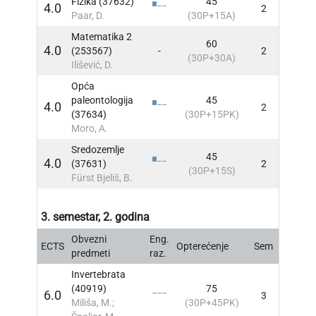
Fizika (37632)
45
4.0
2
INFO
Paar, D.
(30P+15A)
Matematika 2
60
4.0
(253567)
-
2
INFO
(30P+30A)
Ilišević, D.
Opća
paleontologija
45
4.0
2
INFO
(37634)
(30P+15PK)
Moro, A.
Sredozemlje
45
4.0
(37631)
2
INFO
(30P+15S)
Fürst Bjeliš, B.
3. semestar, 2. godina
Obvezni
Eng.
ECTS
Opterećenje
Sem
INFO
predmeti
raz.
Invertebrata
(40919)
75
6.0
3
INFO
Miliša, M.;
(30P+45PK)