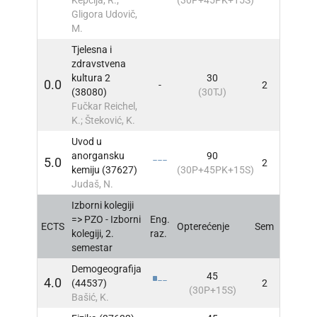
Gligora Udovič,
M.
Tjelesna i
zdravstvena
kultura 2
30
0.0
-
2
INFO
(38080)
(30TJ)
Fučkar Reichel,
K.; Šteković, K.
Uvod u
anorgansku
90
5.0
2
INFO
kemiju (37627)
(30P+45PK+15S)
Judaš, N.
Izborni kolegiji
=> PZO - Izborni
Eng.
ECTS
Opterećenje
Sem
INFO
kolegiji, 2.
raz.
semestar
Demogeografija
45
4.0
(44537)
2
INFO
(30P+15S)
Bašić, K.