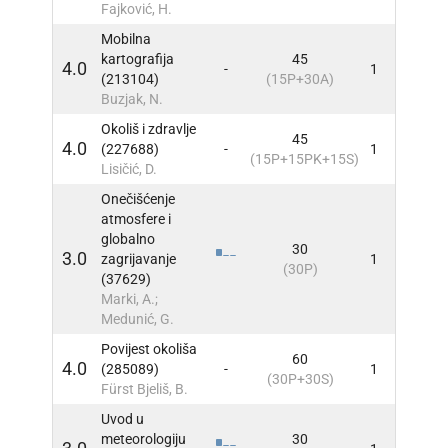
Fajković, H.
Mobilna
kartografija
45
4.0
-
1
INFO
(213104)
(15P+30A)
Buzjak, N.
Okoliš i zdravlje
45
4.0
(227688)
-
1
INFO
(15P+15PK+15S)
Lisičić, D.
Onečišćenje
atmosfere i
globalno
30
3.0
zagrijavanje
1
INFO
(30P)
(37629)
Marki, A.;
Medunić, G.
Povijest okoliša
60
4.0
(285089)
-
1
INFO
(30P+30S)
Fürst Bjeliš, B.
Uvod u
meteorologiju
30