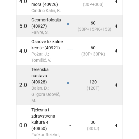
4.0
4
INFO
mora (40926)
(30P+30S)
Cindrić Kalin, K.
Geomorfologija
60
5.0
(40927)
4
INFO
(30P+15PK+15S)
Faivre, S.
Osnove fizikalne
kemije (40921)
60
4.0
4
INFO
Požar, J.;
(30P+30PK)
Tomišić, V.
Terenska
nastava
(40928)
120
2.0
4
INFO
Balen, D.;
(120T)
Gligora Udovič,
M.
Tjelesna i
zdravstvena
kultura 4
30
0.0
-
4
INFO
(40850)
(30TJ)
Fučkar Reichel,