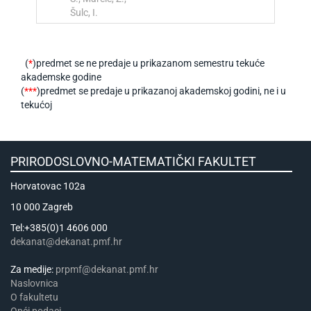
Šulc, I.
(
*
)predmet se ne predaje u prikazanom semestru tekuće
akademske godine
(
***
)predmet se predaje u prikazanoj akademskoj godini, ne i u
tekućoj
PRIRODOSLOVNO-MATEMATIČKI FAKULTET
Horvatovac 102a
10 000 Zagreb
Tel:+385(0)1 4606 000
dekanat@dekanat.pmf.hr
Za medije:
prpmf@dekanat.pmf.hr
Naslovnica
​​​O fakultetu
Opći podaci