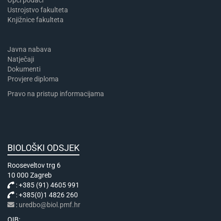
Ustrojstvo fakulteta
Knjižnice fakulteta
Javna nabava
Natječaji
Dokumenti
Provjere diploma
Pravo na pristup informacijama
BIOLOŠKI ODSJEK
Rooseveltov trg 6
10 000 Zagreb
: +385 (91) 4605 991
: +385(0)1 4826 260
:
uredbo@biol.pmf.hr
OIB: