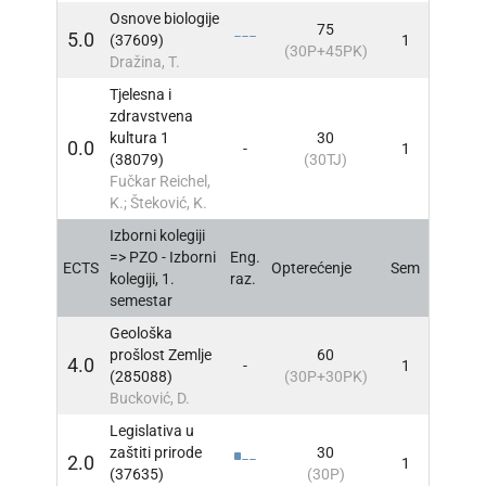
Osnove biologije
75
5.0
(37609)
1
INFO
(30P+45PK)
Dražina, T.
Tjelesna i
zdravstvena
kultura 1
30
0.0
-
1
INFO
(38079)
(30TJ)
Fučkar Reichel,
K.; Šteković, K.
Izborni kolegiji
=> PZO - Izborni
Eng.
ECTS
Opterećenje
Sem
INFO
kolegiji, 1.
raz.
semestar
Geološka
prošlost Zemlje
60
4.0
-
1
INFO
(285088)
(30P+30PK)
Bucković, D.
Legislativa u
zaštiti prirode
30
2.0
1
INFO
(37635)
(30P)