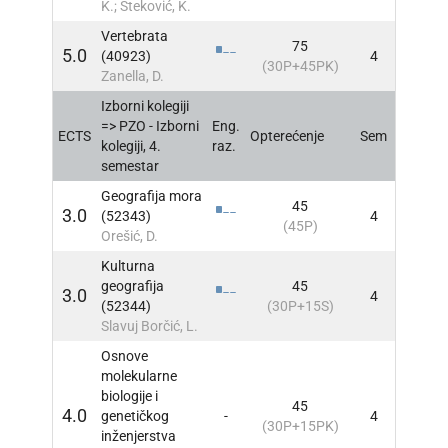
K.; Šteković, K.
Vertebrata
75
5.0
(40923)
4
INFO
(30P+45PK)
Zanella, D.
Izborni kolegiji
=> PZO - Izborni
Eng.
ECTS
Opterećenje
Sem
INFO
kolegiji, 4.
raz.
semestar
Geografija mora
45
3.0
(52343)
4
INFO
(45P)
Orešić, D.
Kulturna
geografija
45
3.0
4
INFO
(52344)
(30P+15S)
Slavuj Borčić, L.
Osnove
molekularne
biologije i
45
4.0
genetičkog
-
4
INFO
(30P+15PK)
inženjerstva