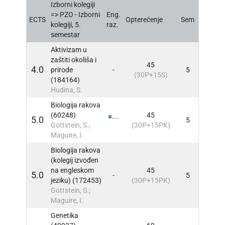
Izborni kolegiji
=> PZO - Izborni
Eng.
ECTS
Opterećenje
Sem
INFO
kolegiji, 5.
raz.
semestar
Aktivizam u
zaštiti okoliša i
45
4.0
prirode
-
5
INFO
(30P+15S)
(184164)
Hudina, S.
Biologija rakova
(60248)
45
5.0
5
INFO
Gottstein, S.;
(30P+15PK)
Maguire, I.
Biologija rakova
(kolegij izvođen
na engleskom
45
5.0
-
5
INFO
jeziku) (172453)
(30P+15PK)
Gottstein, S.;
Maguire, I.
Genetika