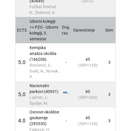
(40849)
(30TJ)
Fučkar Reichel,
K.; Šteković, K.
Izborni kolegiji
=> PZO - Izborni
Eng.
ECTS
Opterećenje
Sem
INFO
kolegiji, 3.
raz.
semestar
Kemijska
analiza okoliša
(166208)
45
5.0
-
3
INFO
Rončević, S.;
(30P+15S)
Galić, N.; Novak,
P.
Nacionalni
parkovi (40931)
60
5.0
3
INFO
Lajtner, J.;
(30P+30S)
Špoljar, M.
Osnove okolišne
geokemije
45
4.0
-
3
INFO
(285530)
(30P+15S)
Fajković, H.