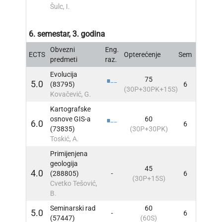
Šulc, I.
6. semestar, 3. godina
Obvezni
Eng.
ECTS
Opterećenje
Sem
INFO
predmeti
raz.
Evolucija
75
5.0
(83795)
6
INFO
(30P+30PK+15S)
Kovačević, G.
Kartografske
osnove GIS-a
60
6.0
6
INFO
(73835)
(30P+30PK)
Toskić, A.
Primijenjena
geologija
45
4.0
(288805)
-
6
INFO
(30P+15S)
Cvetko Tešović,
B.
Seminarski rad
60
5.0
-
6
INFO
(57447)
(60S)