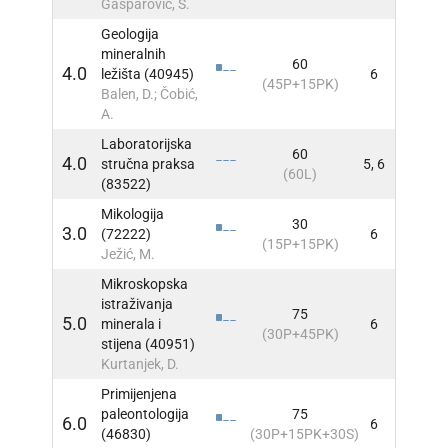
Gašparović, S.
Geologija
mineralnih
60
4.0
ležišta (40945)
6
INFO
(45P+15PK)
Balen, D.; Čobić,
A.
Laboratorijska
60
4.0
stručna praksa
5, 6
INFO
(60L)
(83522)
Mikologija
30
3.0
(72222)
6
INFO
(15P+15PK)
Ježić, M.
Mikroskopska
istraživanja
75
5.0
minerala i
6
INFO
(30P+45PK)
stijena (40951)
Kurtanjek, D.
Primijenjena
paleontologija
75
6.0
6
INFO
(46830)
(30P+15PK+30S)