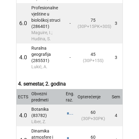
Profesionalne
vještine u
biološkoj struci
75
6.0
-
3
INFO
(286401)
(30P+15PK+30S)
Maguire, I.;
Hudina, S.
Ruralna
geografija
45
4.0
-
3
INFO
(285531)
(30P+15S)
Lukić, A.
4. semestar, 2. godina
Obvezni
Eng.
ECTS
Opterećenje
Sem
INFO
predmeti
raz.
Botanika
60
4.0
(83782)
4
INFO
(30P+30PK)
Liber, Z.
Dinamika
atmosfere i
60