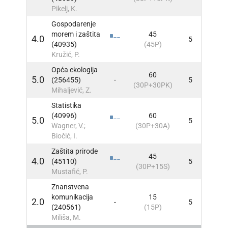
Pikelj, K.
Gospodarenje
morem i zaštita
45
4.0
5
INFO
(40935)
(45P)
Kružić, P.
Opća ekologija
60
5.0
(256455)
-
5
INFO
(30P+30PK)
Mihaljević, Z.
Statistika
(40996)
60
5.0
5
INFO
Wagner, V.;
(30P+30A)
Biočić, I.
Zaštita prirode
45
4.0
(45110)
5
INFO
(30P+15S)
Mustafić, P.
Znanstvena
komunikacija
15
2.0
-
5
INFO
(240561)
(15P)
Miliša, M.