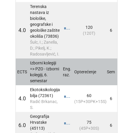
Terenska
nastava iz
biološke,
geografske i
120
4.0
geološke zaštite
6
INFO
(120T)
okoliša (73836)
Šulc, I.; Zanella,
D.; Pikelj, K.;
Radosavljević, I.
Izborni kolegiji
=> PZO - Izborni
Eng.
ECTS
Opterećenje
Sem
INFO
kolegiji, 6.
raz.
semestar
Ekotoksikologija
bilja (72361)
60
4.0
6
INFO
Radić Brkanac,
(15P+30PK+15S)
S.
Geografija
Hrvatske
75
6.0
6
INFO
(45113)
(45P+30S)