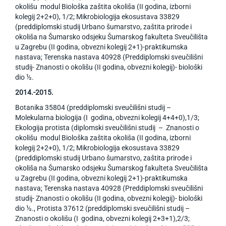
okolišu modul Biološka zaštita okoliša (II godina, izborni
kolegij 2+2+0), 1/2; Mikrobiologija ekosustava 33829
(preddiplomski studij Urbano šumarstvo, zaštita prirode i
okoliša na Šumarsko odsjeku Šumarskog fakulteta Sveučilišta
u Zagrebu (II godina, obvezni kolegij 2+1)-praktikumska
nastava; Terenska nastava 40928 (Preddiplomski sveučilišni
studij- Znanosti o okolišu (II godina, obvezni kolegij)- biološki
dio ½.
2014.-2015.
Botanika 35804 (preddiplomski sveučilišni studij –
Molekularna biologija (I godina, obvezni kolegij 4+4+0),1/3;
Ekologija protista (diplomski sveučilišni studij – Znanosti o
okolišu modul Biološka zaštita okoliša (II godina, izborni
kolegij 2+2+0), 1/2; Mikrobiologija ekosustava 33829
(preddiplomski studij Urbano šumarstvo, zaštita prirode i
okoliša na Šumarsko odsjeku Šumarskog fakulteta Sveučilišta
u Zagrebu (II godina, obvezni kolegij 2+1)-praktikumska
nastava; Terenska nastava 40928 (Preddiplomski sveučilišni
studij- Znanosti o okolišu (II godina, obvezni kolegij)- biološki
dio ½., Protista 37612 (preddiplomski sveučilišni studij –
Znanosti o okolišu (I godina, obvezni kolegij 2+3+1),2/3;