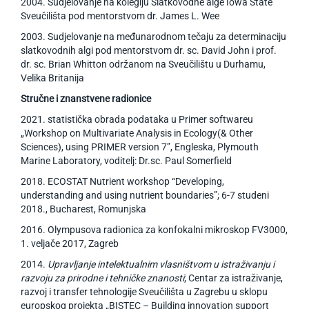
2004. Sudjelovanje na kolegiju Slatkovodne alge Iowa State
Sveučilišta pod mentorstvom dr. James L. Wee
2003. Sudjelovanje na međunarodnom tečaju za determinaciju
slatkovodnih algi pod mentorstvom dr. sc. David John i prof.
dr. sc. Brian Whitton održanom na Sveučilištu u Durhamu,
Velika Britanija
Stručne i znanstvene radionice
2021. statistička obrada podataka u Primer softwareu
„Workshop on Multivariate Analysis in Ecology(& Other
Sciences), using PRIMER version 7”, Engleska, Plymouth
Marine Laboratory, voditelj: Dr.sc. Paul Somerfield
2018. ECOSTAT Nutrient workshop “Developing,
understanding and using nutrient boundaries”; 6-7 studeni
2018., Bucharest, Romunjska
2016. Olympusova radionica za konfokalni mikroskop FV3000,
1. veljače 2017, Zagreb
2014.
Upravljanje intelektualnim vlasništvom u istraživanju i
razvoju za prirodne i tehničke znanosti
; Centar za istraživanje,
razvoj i transfer tehnologije Sveučilišta u Zagrebu u sklopu
europskog projekta „BISTEC – Building innovation support