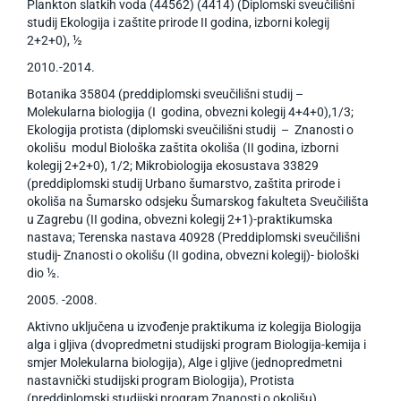
Plankton slatkih voda (44562) (4414) (Diplomski sveučilišni
studij Ekologija i zaštite prirode II godina, izborni kolegij
2+2+0), ½
2010.-2014.
Botanika 35804 (preddiplomski sveučilišni studij –
Molekularna biologija (I godina, obvezni kolegij 4+4+0),1/3;
Ekologija protista (diplomski sveučilišni studij – Znanosti o
okolišu modul Biološka zaštita okoliša (II godina, izborni
kolegij 2+2+0), 1/2; Mikrobiologija ekosustava 33829
(preddiplomski studij Urbano šumarstvo, zaštita prirode i
okoliša na Šumarsko odsjeku Šumarskog fakulteta Sveučilišta
u Zagrebu (II godina, obvezni kolegij 2+1)-praktikumska
nastava; Terenska nastava 40928 (Preddiplomski sveučilišni
studij- Znanosti o okolišu (II godina, obvezni kolegij)- biološki
dio ½.
2005. -2008.
Aktivno uključena u izvođenje praktikuma iz kolegija Biologija
alga i gljiva (dvopredmetni studijski program Biologija-kemija i
smjer Molekularna biologija), Alge i gljive (jednopredmetni
nastavnički studijski program Biologija), Protista
(preddiplomski studijski program Znanosti o okolišu)