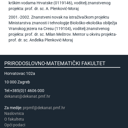
krškim vodama Hrvatske (0119146), voditelj znanstvenog
projekta: prof. dr. sc. A. Plenković-Moraj
2001.-2002. Znanstveni novak na istraživačkom projektu
Ministarstva znanosti i tehnologije Biološko-ekološka obilježja
Vranskog jezera na Cresu (119104), voditelj znanstvenog
projekta: prof. dr. sc. Milan Meštrov. Mentor u okviru projekta-
prof. dr. sc. Anđelka Plenković-Moraj
PRIRODOSLOVNO-MATEMATIČKI FAKULTET
Horvatovac 102a
10 000 Zagreb
Tel:+385(0)1 4606 000
dekanat@dekanat.pmf.hr
Za medije:
prpmf@dekanat.pmf.hr
Naslovnica
​​​O fakultetu
Opći podaci