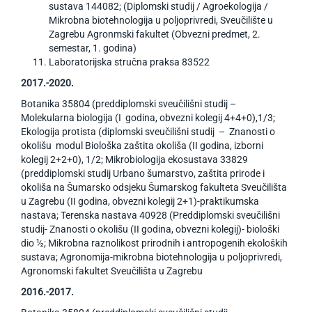
sustava 144082; (Diplomski studij / Agroekologija /
Mikrobna biotehnologija u poljoprivredi, Sveučilište u
Zagrebu Agronmski fakultet (Obvezni predmet, 2.
semestar, 1. godina)
Laboratorijska stručna praksa 83522
2017.-2020.
Botanika 35804 (preddiplomski sveučilišni studij –
Molekularna biologija (I godina, obvezni kolegij 4+4+0),1/3;
Ekologija protista (diplomski sveučilišni studij – Znanosti o
okolišu modul Biološka zaštita okoliša (II godina, izborni
kolegij 2+2+0), 1/2; Mikrobiologija ekosustava 33829
(preddiplomski studij Urbano šumarstvo, zaštita prirode i
okoliša na Šumarsko odsjeku Šumarskog fakulteta Sveučilišta
u Zagrebu (II godina, obvezni kolegij 2+1)-praktikumska
nastava; Terenska nastava 40928 (Preddiplomski sveučilišni
studij- Znanosti o okolišu (II godina, obvezni kolegij)- biološki
dio ½; Mikrobna raznolikost prirodnih i antropogenih ekoloških
sustava; Agronomija-mikrobna biotehnologija u poljoprivredi,
Agronomski fakultet Sveučilišta u Zagrebu
2016.-2017.