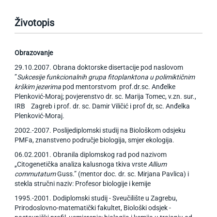
Životopis
Obrazovanje
29.10.2007. Obrana doktorske disertacije pod naslovom
”
Sukcesije funkcionalnih grupa fitoplanktona u polimiktičnim
krškim jezerima
pod mentorstvom prof.dr.sc. Anđelke
Plenković-Moraj; povjerenstvo dr. sc. Marija Tomec, v.zn. sur.,
IRB Zagreb i prof. dr. sc. Damir Viličić i prof dr, sc. Anđelka
Plenković-Moraj.
2002.-2007. Poslijediplomski studij na Biološkom odsjeku
PMFa, znanstveno područje biologija, smjer ekologija.
06.02.2001. Obranila diplomskog rad pod nazivom
„Citogenetička analiza kalusnoga tkiva vrste
Allium
commutatum
Guss.” (mentor doc. dr. sc. Mirjana Pavlica) i
stekla stručni naziv: Profesor biologije i kemije
1995.-2001. Dodiplomski studij - Sveučilište u Zagrebu,
Prirodoslovno-matematički fakultet, Biološki odsjek -