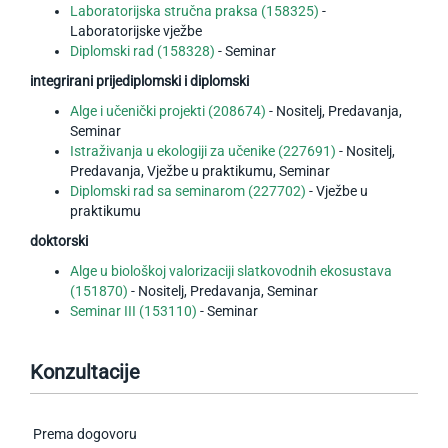
Laboratorijska stručna praksa (158325)
-
Laboratorijske vježbe
Diplomski rad (158328)
- Seminar
integrirani prijediplomski i diplomski
Alge i učenički projekti (208674)
- Nositelj, Predavanja,
Seminar
Istraživanja u ekologiji za učenike (227691)
- Nositelj,
Predavanja, Vježbe u praktikumu, Seminar
Diplomski rad sa seminarom (227702)
- Vježbe u
praktikumu
doktorski
Alge u biološkoj valorizaciji slatkovodnih ekosustava
(151870)
- Nositelj, Predavanja, Seminar
Seminar III (153110)
- Seminar
Konzultacije
Prema dogovoru