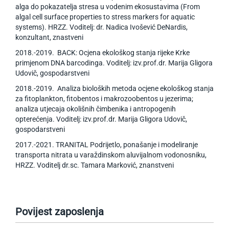
alga do pokazatelja stresa u vodenim ekosustavima (From
algal cell surface properties to stress markers for aquatic
systems). HRZZ. Voditelj: dr. Nadica Ivošević DeNardis,
konzultant, znastveni
2018.-2019. BACK: Ocjena ekološkog stanja rijeke Krke
primjenom DNA barcodinga. Voditelj: izv.prof.dr. Marija Gligora
Udovič, gospodarstveni
2018.-2019. Analiza bioloških metoda ocjene ekološkog stanja
za fitoplankton, fitobentos i makrozoobentos u jezerima;
analiza utjecaja okolišnih čimbenika i antropogenih
opterećenja. Voditelj: izv.prof.dr. Marija Gligora Udovič,
gospodarstveni
2017.-2021. TRANITAL Podrijetlo, ponašanje i modeliranje
transporta nitrata u varaždinskom aluvijalnom vodonosniku,
HRZZ. Voditelj dr.sc. Tamara Marković, znanstveni
Povijest zaposlenja