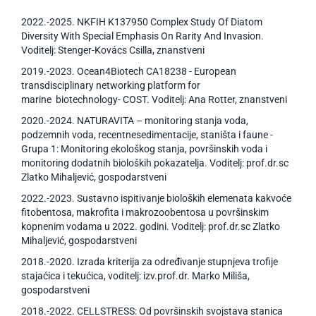
2022.-2025. NKFIH K137950 Complex Study Of Diatom
Diversity With Special Emphasis On Rarity And Invasion.
Voditelj: Stenger-Kovács Csilla, znanstveni
2019.-2023. Ocean4Biotech CA18238 - European
transdisciplinary networking platform for
marine biotechnology- COST. Voditelj: Ana Rotter, znanstveni
2020.-2024. NATURAVITA – monitoring stanja voda,
podzemnih voda, recentnesedimentacije, staništa i faune -
Grupa 1: Monitoring ekološkog stanja, površinskih voda i
monitoring dodatnih bioloških pokazatelja. Voditelj: prof.dr.sc
Zlatko Mihaljević, gospodarstveni
2022.-2023. Sustavno ispitivanje bioloških elemenata kakvoće
fitobentosa, makrofita i makrozoobentosa u površinskim
kopnenim vodama u 2022. godini. Voditelj: prof.dr.sc Zlatko
Mihaljević, gospodarstveni
2018.-2020. Izrada kriterija za određivanje stupnjeva trofije
stajaćica i tekućica, voditelj: izv.prof.dr. Marko Miliša,
gospodarstveni
2018.-2022. CELLSTRESS: Od površinskih svojstava stanica