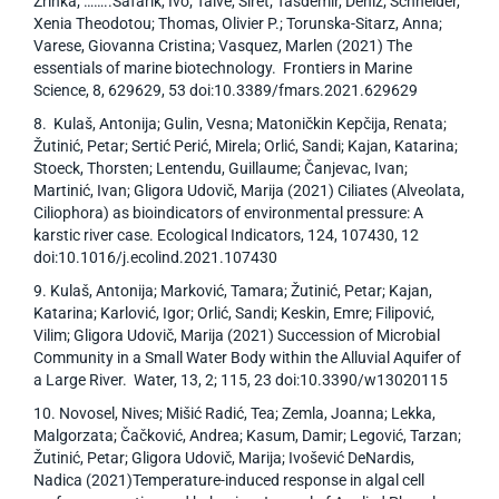
Zrinka; ……..Safarik, Ivo; Talve, Siret; Tasdemir, Deniz; Schneider,
Xenia Theodotou; Thomas, Olivier P.; Torunska-Sitarz, Anna;
Varese, Giovanna Cristina; Vasquez, Marlen (2021) The
essentials of marine biotechnology. Frontiers in Marine
Science, 8, 629629, 53 doi:10.3389/fmars.2021.629629
8. Kulaš, Antonija; Gulin, Vesna; Matoničkin Kepčija, Renata;
Žutinić, Petar; Sertić Perić, Mirela; Orlić, Sandi; Kajan, Katarina;
Stoeck, Thorsten; Lentendu, Guillaume; Čanjevac, Ivan;
Martinić, Ivan; Gligora Udovič, Marija (2021) Ciliates (Alveolata,
Ciliophora) as bioindicators of environmental pressure: A
karstic river case. Ecological Indicators, 124, 107430, 12
doi:10.1016/j.ecolind.2021.107430
9. Kulaš, Antonija; Marković, Tamara; Žutinić, Petar; Kajan,
Katarina; Karlović, Igor; Orlić, Sandi; Keskin, Emre; Filipović,
Vilim; Gligora Udovič, Marija (2021) Succession of Microbial
Community in a Small Water Body within the Alluvial Aquifer of
a Large River. Water, 13, 2; 115, 23 doi:10.3390/w13020115
10. Novosel, Nives; Mišić Radić, Tea; Zemla, Joanna; Lekka,
Malgorzata; Čačković, Andrea; Kasum, Damir; Legović, Tarzan;
Žutinić, Petar; Gligora Udovič, Marija; Ivošević DeNardis,
Nadica (2021)Temperature-induced response in algal cell