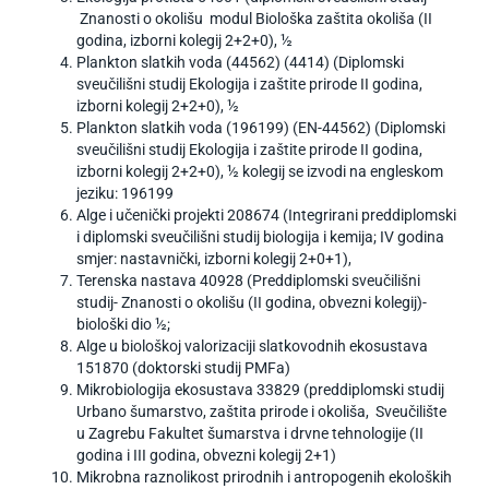
Znanosti o okolišu modul Biološka zaštita okoliša (II
godina, izborni kolegij 2+2+0), ½
Plankton slatkih voda (44562) (4414) (Diplomski
sveučilišni studij Ekologija i zaštite prirode II godina,
izborni kolegij 2+2+0), ½
Plankton slatkih voda (196199) (EN-44562) (Diplomski
sveučilišni studij Ekologija i zaštite prirode II godina,
izborni kolegij 2+2+0), ½ kolegij se izvodi na engleskom
jeziku: 196199
Alge i učenički projekti 208674 (Integrirani preddiplomski
i diplomski sveučilišni studij biologija i kemija; IV godina
smjer: nastavnički, izborni kolegij 2+0+1),
Terenska nastava 40928 (Preddiplomski sveučilišni
studij- Znanosti o okolišu (II godina, obvezni kolegij)-
biološki dio ½;
Alge u biološkoj valorizaciji slatkovodnih ekosustava
151870 (doktorski studij PMFa)
Mikrobiologija ekosustava 33829 (preddiplomski studij
Urbano šumarstvo, zaštita prirode i okoliša,
Sveučilište
u Zagrebu Fakultet šumarstva i drvne tehnologije (II
godina i III godina, obvezni kolegij 2+1)
Mikrobna raznolikost prirodnih i antropogenih ekoloških