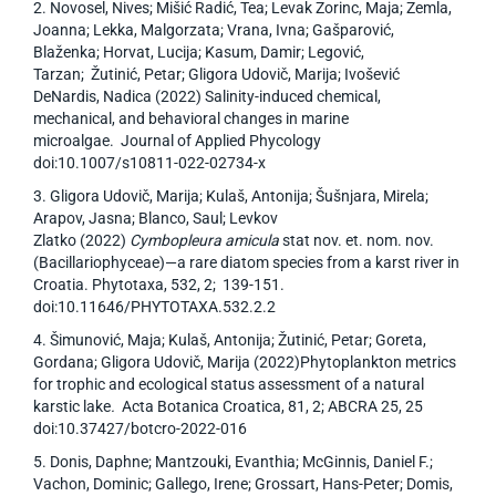
2. Novosel, Nives; Mišić Radić, Tea; Levak Zorinc, Maja; Zemla,
Joanna; Lekka, Malgorzata; Vrana, Ivna; Gašparović,
Blaženka; Horvat, Lucija; Kasum, Damir; Legović,
Tarzan; Žutinić, Petar; Gligora Udovič, Marija; Ivošević
DeNardis, Nadica (2022) Salinity-induced chemical,
mechanical, and behavioral changes in marine
microalgae. Journal of Applied Phycology
doi:10.1007/s10811-022-02734-x
3. Gligora Udovič, Marija; Kulaš, Antonija; Šušnjara, Mirela;
Arapov, Jasna; Blanco, Saul; Levkov
Zlatko (2022)
Cymbopleura amicula
stat nov. et. nom. nov.
(Bacillariophyceae)—a rare diatom species from a karst river in
Croatia. Phytotaxa, 532, 2; 139-151.
doi:10.11646/PHYTOTAXA.532.2.2
4. Šimunović, Maja; Kulaš, Antonija; Žutinić, Petar; Goreta,
Gordana; Gligora Udovič, Marija (2022)Phytoplankton metrics
for trophic and ecological status assessment of a natural
karstic lake
.
Acta Botanica Croatica, 81, 2; ABCRA 25, 25
doi:10.37427/botcro-2022-016
5. Donis, Daphne; Mantzouki, Evanthia; McGinnis, Daniel F.;
Vachon, Dominic; Gallego, Irene; Grossart, Hans-Peter; Domis,