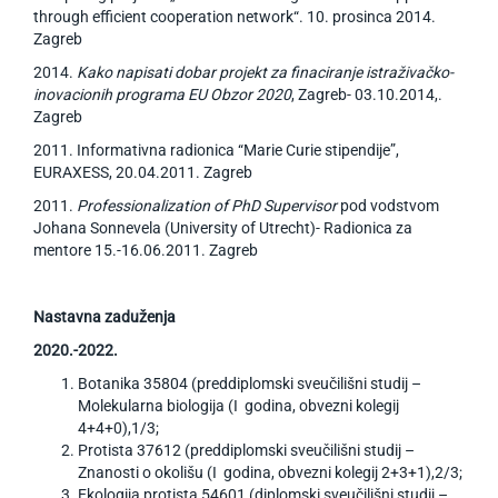
through efficient cooperation network“. 10. prosinca 2014.
Zagreb
2014.
Kako napisati dobar projekt za finaciranje istraživačko-
inovacionih programa EU Obzor 2020
, Zagreb- 03.10.2014,.
Zagreb
2011. Informativna radionica “Marie Curie stipendije”,
EURAXESS, 20.04.2011. Zagreb
2011.
Professionalization of PhD Supervisor
pod vodstvom
Johana Sonnevela (University of Utrecht)- Radionica za
mentore 15.-16.06.2011. Zagreb
Nastavna zaduženja
2020.-2022.
Botanika 35804 (preddiplomski sveučilišni studij –
Molekularna biologija (I godina, obvezni kolegij
4+4+0),1/3;
Protista 37612 (preddiplomski sveučilišni studij –
Znanosti o okolišu (I godina, obvezni kolegij 2+3+1),2/3;
Ekologija protista 54601 (diplomski sveučilišni studij –