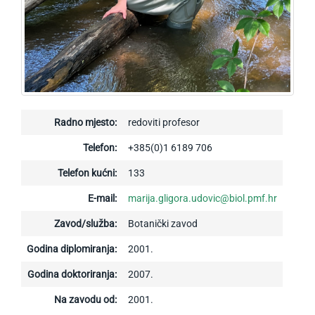
Radno mjesto:
redoviti profesor
Telefon:
+385(0)1 6189 706
Telefon kućni:
133
E-mail:
marija.gligora.udovic@biol.pmf.hr
Zavod/služba:
Botanički zavod
Godina diplomiranja:
2001.
Godina doktoriranja:
2007.
Na zavodu od:
2001.