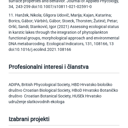
surface properties and behavior. Journal of Applied Phycology,
34, 243-259 doi:10.1007/s10811-021-02591-0
11. Hanžek, Nikola; Gligora Udovič, Marija; Kajan, Katarina;
Borics, Gábor; Várbíró, Gábor; Stoeck, Thorsten; Žutinić, Petar;
Orlić, Sandi; Stanković, Igor (2021) Assessing ecological status
in karstic lakes through the integration of phytoplankton
functional groups, morphological approach and environmental
DNA metabarcoding. Ecological Indicators, 131, 108166, 13
doi:10.1016/j.ecolind.2021.108166
Profesionalni interesi i članstva
ADIPA, British Phycological Society, HBD Hrvatsko biološko
društvo Croatian Biological Society, HBoD Hrvatsko Botaničko
društvo Croatian Botanical Society, HUSEk Hrvatsko
udruženje slatkovodnih ekologa
Izabrani projekti