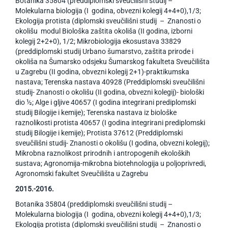
Botanika 35804 (preddiplomski sveučilišni studij –
Molekularna biologija (I godina, obvezni kolegij 4+4+0),1/3;
Ekologija protista (diplomski sveučilišni studij – Znanosti o
okolišu modul Biološka zaštita okoliša (II godina, izborni
kolegij 2+2+0), 1/2; Mikrobiologija ekosustava 33829
(preddiplomski studij Urbano šumarstvo, zaštita prirode i
okoliša na Šumarsko odsjeku Šumarskog fakulteta Sveučilišta
u Zagrebu (II godina, obvezni kolegij 2+1)-praktikumska
nastava; Terenska nastava 40928 (Preddiplomski sveučilišni
studij- Znanosti o okolišu (II godina, obvezni kolegij)- biološki
dio ½; Alge i gljive 40657 (I godina integrirani prediplomski
studij Bilogije i kemije); Terenska nastava iz biološke
raznolikosti protista 40657 (I godina integrirani prediplomski
studij Bilogije i kemije); Protista 37612 (Preddiplomski
sveučilišni studij- Znanosti o okolišu (I godina, obvezni kolegij);
Mikrobna raznolikost prirodnih i antropogenih ekoloških
sustava; Agronomija-mikrobna biotehnologija u poljoprivredi,
Agronomski fakultet Sveučilišta u Zagrebu
2015.-2016.
Botanika 35804 (preddiplomski sveučilišni studij –
Molekularna biologija (I godina, obvezni kolegij 4+4+0),1/3;
Ekologija protista (diplomski sveučilišni studij – Znanosti o