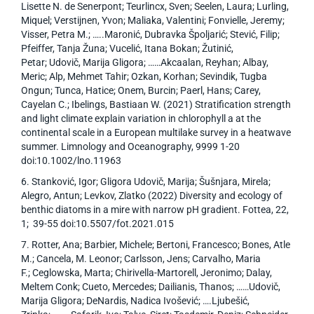
Lisette N. de Senerpont; Teurlincx, Sven; Seelen, Laura; Lurling,
Miquel; Verstijnen, Yvon; Maliaka, Valentini; Fonvielle, Jeremy;
Visser, Petra M.; …..Maronić, Dubravka Špoljarić; Stević, Filip;
Pfeiffer, Tanja Žuna; Vucelić, Itana Bokan; Žutinić,
Petar; Udovič, Marija Gligora; ……Akcaalan, Reyhan; Albay,
Meric; Alp, Mehmet Tahir; Ozkan, Korhan; Sevindik, Tugba
Ongun; Tunca, Hatice; Onem, Burcin; Paerl, Hans; Carey,
Cayelan C.; Ibelings, Bastiaan W. (2021) Stratification strength
and light climate explain variation in chlorophyll a at the
continental scale in a European multilake survey in a heatwave
summer. Limnology and Oceanography, 9999 1-20
doi:10.1002/lno.11963
6. Stanković, Igor; Gligora Udovič, Marija; Šušnjara, Mirela;
Alegro, Antun; Levkov, Zlatko (2022) Diversity and ecology of
benthic diatoms in a mire with narrow pH gradient. Fottea, 22,
1; 39-55 doi:10.5507/fot.2021.015
7. Rotter, Ana; Barbier, Michele; Bertoni, Francesco; Bones, Atle
M.; Cancela, M. Leonor; Carlsson, Jens; Carvalho, Maria
F.; Ceglowska, Marta; Chirivella-Martorell, Jeronimo; Dalay,
Meltem Conk; Cueto, Mercedes; Dailianis, Thanos; ……Udovič,
Marija Gligora; DeNardis, Nadica Ivošević; ….Ljubešić,