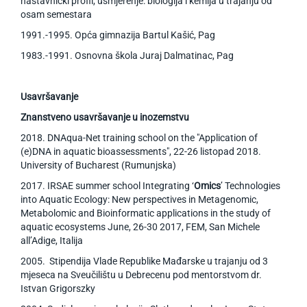
nastavnički profil, usmjerenje: biologija i kemija u trajanju od
osam semestara
1991.-1995. Opća gimnazija Bartul Kašić, Pag
1983.-1991. Osnovna škola Juraj Dalmatinac, Pag
Usavršavanje
Znanstveno usavršavanje u inozemstvu
2018. DNAqua-Net training school on the "Application of
(e)DNA in aquatic bioassessments", 22-26 listopad 2018.
University of Bucharest (Rumunjska)
2017. IRSAE summer school Integrating ‘
Omics
’ Technologies
into Aquatic Ecology: New perspectives in Metagenomic,
Metabolomic and Bioinformatic applications in the study of
aquatic ecosystems June, 26-30 2017, FEM, San Michele
all’Adige, Italija
2005. Stipendija Vlade Republike Mađarske u trajanju od 3
mjeseca na Sveučilištu u Debrecenu pod mentorstvom dr.
Istvan Grigorszky