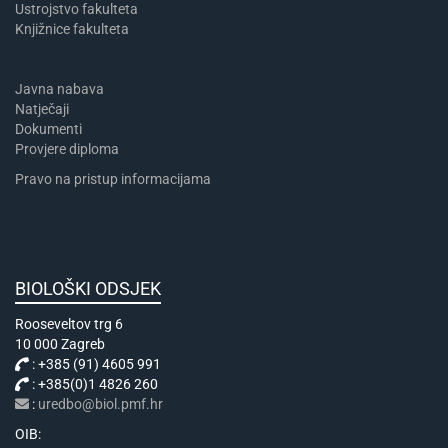
Ustrojstvo fakulteta
Knjižnice fakulteta
Javna nabava
Natječaji
Dokumenti
Provjere diploma
Pravo na pristup informacijama
BIOLOŠKI ODSJEK
Rooseveltov trg 6
10 000 Zagreb
: +385 (91) 4605 991
: +385(0)1 4826 260
:
uredbo@biol.pmf.hr
OIB: