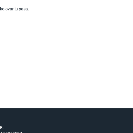
školovanju pasa.
IB: