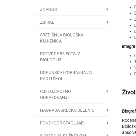
ZNANOST
ZBIRKE
SREDIŠNJA BIOLOŠKA
KNJIŽNICA
integri
POTVRDE 55 ECTS IZ
BIOLOGIJE
DOPUNSKA IZOBRAZBA ZA
RAD U ŠKOLI
Život
CJELOŽIVOTNO
OBRAZOVANJE
NAGRADA SREĆKO JELENIĆ
Biograf
Rođena 
FOND IGOR ŠTAGLJAR
Biološk
apsolve
SURADNJA SA ŠKOLOM