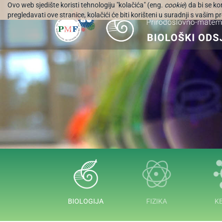
Ovo web sjedište koristi tehnologiju "kolačića" (eng.
cookie
) da bi se k
pregledavati ove stranice, kolačići će biti korišteni u suradnji s vašim
BIOLOGIJA
FIZIKA
K