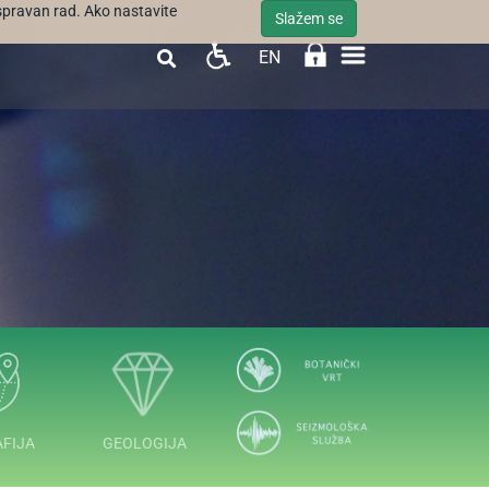
ispravan rad. Ako nastavite
Slažem se
EN

FIJA
GEOLOGIJA