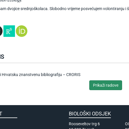
am dvojice srednjoškolaca. Slobodno vrijeme posvećujem volontiranju i 
IS
i Hrvatsku znanstvenu bibliografiju – CRORIS
Prikaži radove
KULTET
BIOLOŠKI ODSJEK
Rooseveltov trg 6
O