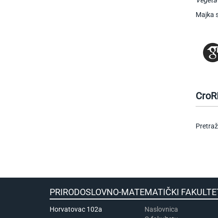
Majka s
CroR
Pretraž
PRIRODOSLOVNO-MATEMATIČKI FA
Horvatovac 102a
Naslovnica