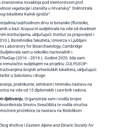
ao znanstvena novakinja pod mentorstvom prof.
odnosi vegetacije i staništa u Hrvatskoj“.
Doktorirala
g lokaliteta Kalnik-Igrišče“.
ijalima/subfosilnom drvu te botanike (floristike,
ranih u bazi
Scopus
te sudjelovala na više od dvadeset
nstitucijama, uključujući: Institut za prapovijest i
2010.), Biotehniška fakulteta, Univerza v Ljubljani
ivers Laboratory for Bioarchaeology, Cambridge
 Sudjelovala sam u nekoliko nacionalnih i
dTheGap
(2016.–2019.). Godine 2020. bila sam
 trenutačno sudjelujem na projektu
CULPUS
(IP-
živanjima brojnih arheoloških lokaliteta, uključujući
 Barbir u Sukošanu i druge.
avanja, praktikume, seminare i terensku nastavu na
torica na više od 15 diplomskih i završnih radova.
m djelovanju.
Organizirala sam i vodila brojne
 koordinirala Smotru Sveučilišta te vodila stručna
omoćnice pročelnice za nastavu na Biološkom
čkog društva i
Eastern Alpine and Dinaric Society for