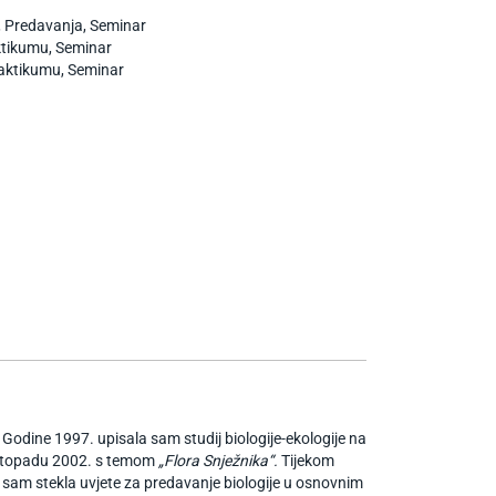
j, Predavanja, Seminar
aktikumu, Seminar
praktikumu, Seminar
odine 1997. upisala sam studij biologije-ekologije na
istopadu 2002. s temom
„Flora Snježnika“.
Tijekom
 sam stekla uvjete za predavanje biologije u osnovnim