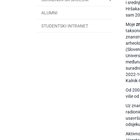
i sredn
Hršaka 
ALUMNI
sam 201
Moje
z
STUDENTSKI INTRANET
taksono
znanstv
arheolo
(Sloven
Univers
međuna
suradn
2022-10
Kalnik-
Od 2003
više od
Uz znan
radioni
usavrša
odsjeku
Aktivno
Vegetat