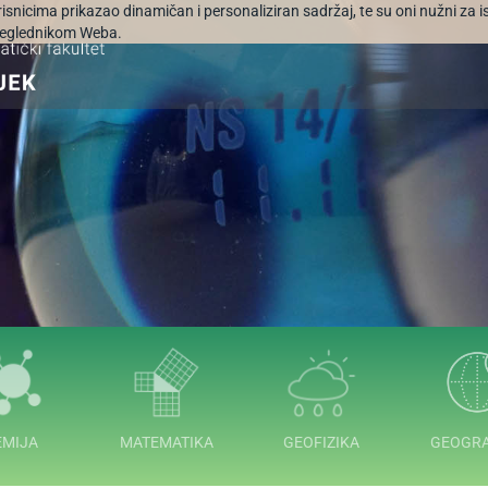
orisnicima prikazao dinamičan i personaliziran sadržaj, te su oni nužni za 
 preglednikom Weba.
EMIJA
MATEMATIKA
GEOFIZIKA
GEOGRA