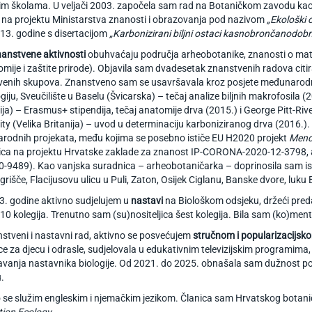
jim školama. U veljači 2003. započela sam rad na Botaničkom zavodu k
na projektu Ministarstva znanosti i obrazovanja pod nazivom
„Ekološki 
3. godine s disertacijom
„Karbonizirani biljni ostaci kasnobrončanodobno
nanstvene aktivnosti
obuhvaćaju područja arheobotanike, znanosti o mater
mije i zaštite prirode). Objavila sam dvadesetak znanstvenih radova citi
enih skupova. Znanstveno sam se usavršavala kroz posjete međunarodnim i
giju, Sveučilište u Baselu (Švicarska) – tečaj analize biljnih makrofosila (
ija) – Erasmus+ stipendija, tečaj anatomije drva (2015.) i George Pitt-R
ity (Velika Britanija) – uvod u determinaciju karboniziranog drva (2016.).
rodnih projekata, među kojima se posebno ističe EU H2020 projekt
Men
ica na projektu Hrvatske zaklade za znanost IP-CORONA-2020-12-3798, a
-9489). Kao vanjska suradnica – arheobotaničarka – doprinosila sam istra
Igrišče, Flacijusovu ulicu u Puli, Zaton, Osijek Ciglanu, Banske dvore, luku
. godine aktivno sudjelujem u
nastavi
na Biološkom odsjeku, držeći pred
 10 kolegija. Trenutno sam (su)nositeljica šest kolegija. Bila sam (ko)men
stveni i nastavni rad, aktivno se posvećujem
stručnom i popularizacijsko
ce za djecu i odrasle, sudjelovala u edukativnim televizijskim programima,
vanja nastavnika biologije. Od 2021. do 2025. obnašala sam dužnost p
.
 se služim engleskim i njemačkim jezikom. Članica sam Hrvatskog botani
ion Ecology.