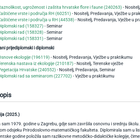
Raznolikost, ugroženost i zaštita hrvatske flore i faune (240263)
- Nositel
Zaštićene vrste i područja RH (60251)
- Nositelj, Predavanja, Vježbe u pr
Zaštićene vrste i područja u RH (44538)
- Nositelj, Predavanja, Vježbe u 
Diplomski rad (158327)
- Seminar
Diplomski rad (158328)
- Seminar
Diplomski rad (158331)
- Seminar
rani prijediplomski i diplomski
Osnove ekologije (196119)
- Nositelj, Predavanja, Vježbe u praktikumu
Terenska nastava iz ekologije (210187)
- Nositelj, Terenske vježbe
Vegetacija Hrvatske (240552)
- Nositelj, Predavanja, Seminar
Diplomski rad sa seminarom (227702)
- Vježbe u praktikumu
opis
ija (2025.)
sam 1979. godine u Zagrebu, gdje sam završila osnovnu i srednju školu. G
om odsjeku Prirodoslovno-matematičkog fakulteta. Diplomirala sam u l
ntske godine položila sam razlikovne metodičko-didaktičke kolegije, čime