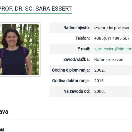
 PROF. DR. SC. SARA ESSERT
Radno mjesto:
izvanredni profesor
Telefon:
+385(0)1 4895 567
E-mail:
sara.essert@biol.pm
Zavod/služba:
Botanički zavod
Godina diplomiranja:
2002.
Godina doktoriranja:
2013.
Na zavodu od:
2003.
ava
ki