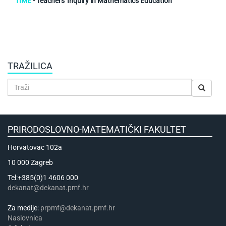
TIME
- Teachers' Inquiry in Mathematics Education
TRAŽILICA
PRIRODOSLOVNO-MATEMATIČKI FAKULTET
Horvatovac 102a
10 000 Zagreb
Tel:+385(0)1 4606 000
dekanat@dekanat.pmf.hr
Za medije:
prpmf@dekanat.pmf.hr
Naslovnica