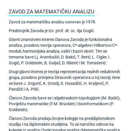
ZAVOD ZA MATEMATIČKU ANALIZU
Zavod za matematičku analizu osnovan je 1978.
Predstojnik Zavoda je Izv. prof. dr. sc. Ilja Gogić.
Glavni znanstveni interes članova Zavoda je funkcionalna
analiza, posebno teorija operatora, C*-algebre i Hilbertovi C*-
moduli, harmonijska analiza, valići i bazni okviri. Tim se
temama bave Lj. Arambašić, D. Bakić, T. Berić, L. Cigler, I.
Gogić, P. Goldstein, B. Guljaš, D. Ilišević i M. Tomašević.
Drugi glavni interes je teorija reprezentacija realnih reduktivnih
grupa, posebno primjena Diracovih operatora u toj teoriji; time
se bave J. Grgurić, K. Grizelj, D. Husadžić, H. Kraljević, P.
Pandžić i A. Prlić.
Članovi Zavoda bave se i algebraskom topologijom (M. Bašić),
Poviješću matematike (F.M. Brückler) i bioinformatikom (P.
Goldstein).
Članovi Zavoda predaju brojne kolegije na preddiplomskom
studiju i na diplomskim studijima. To se naročito odnosi na
kolegije iz analize i funkcionalne analize (Matematička analiza