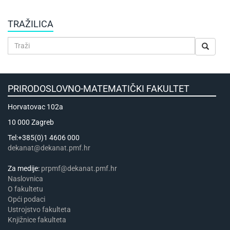
TRAŽILICA
PRIRODOSLOVNO-MATEMATIČKI FAKULTET
Horvatovac 102a
10 000 Zagreb
Tel:+385(0)1 4606 000
dekanat@dekanat.pmf.hr
Za medije:
prpmf@dekanat.pmf.hr
Naslovnica
​​​O fakultetu
Opći podaci
Ustrojstvo fakulteta
Knjižnice fakulteta