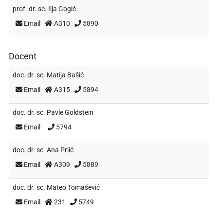
prof. dr. sc.
Ilja Gogić
Email
A310
5890
Docent
doc. dr. sc.
Matija Bašić
Email
A315
5894
doc. dr. sc.
Pavle Goldstein
Email
5794
doc. dr. sc.
Ana Prlić
Email
A309
5889
doc. dr. sc.
Mateo Tomašević
Email
231
5749