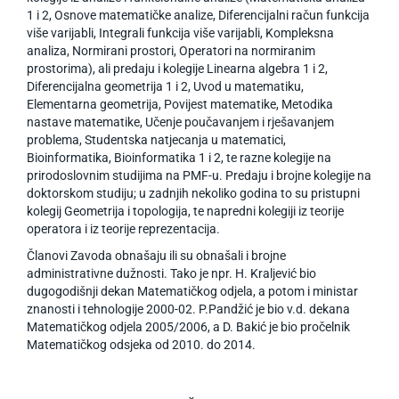
1 i 2, Osnove matematičke analize, Diferencijalni račun funkcija
više varijabli, Integrali funkcija više varijabli, Kompleksna
analiza, Normirani prostori, Operatori na normiranim
prostorima), ali predaju i kolegije Linearna algebra 1 i 2,
Diferencijalna geometrija 1 i 2, Uvod u matematiku,
Elementarna geometrija, Povijest matematike, Metodika
nastave matematike, Učenje poučavanjem i rješavanjem
problema, Studentska natjecanja u matematici,
Bioinformatika, Bioinformatika 1 i 2, te razne kolegije na
prirodoslovnim studijima na PMF-u. Predaju i brojne kolegije na
doktorskom studiju; u zadnjih nekoliko godina to su pristupni
kolegij Geometrija i topologija, te napredni kolegiji iz teorije
operatora i iz teorije reprezentacija.
Članovi Zavoda obnašaju ili su obnašali i brojne
administrativne dužnosti. Tako je npr. H. Kraljević bio
dugogodišnji dekan Matematičkog odjela, a potom i ministar
znanosti i tehnologije 2000-02. P.Pandžić je bio v.d. dekana
Matematičkog odjela 2005/2006, a D. Bakić je bio pročelnik
Matematičkog odsjeka od 2010. do 2014.