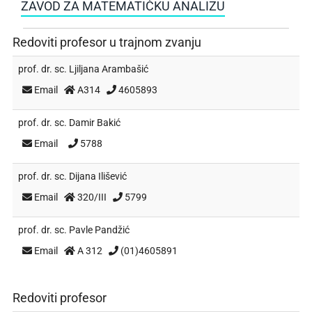
ZAVOD ZA MATEMATIČKU ANALIZU
Redoviti profesor u trajnom zvanju
prof. dr. sc.
Ljiljana Arambašić
Email
A314
4605893
prof. dr. sc.
Damir Bakić
Email
5788
prof. dr. sc.
Dijana Ilišević
Email
320/III
5799
prof. dr. sc.
Pavle Pandžić
Email
A 312
(01)4605891
Redoviti profesor