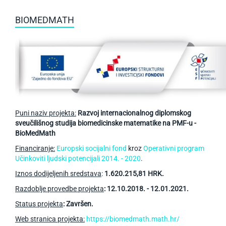
BIOMEDMATH
Puni naziv projekta:
Razvoj internacionalnog diplomskog
sveučilišnog studija biomedicinske matematike na PMF-u -
BioMedMath
Financiranje:
Europski socijalni fond
kroz
Operativni program
Učinkoviti ljudski potencijali 2014. - 2020
.
Iznos dodijeljenih sredstava
:
1.620.215,81 HRK.
Razdoblje provedbe projekta
: 12.10.2018. - 12.01.2021.
Status projekta
: Završen.
Web stranica projekta:
https://biomedmath.math.hr/