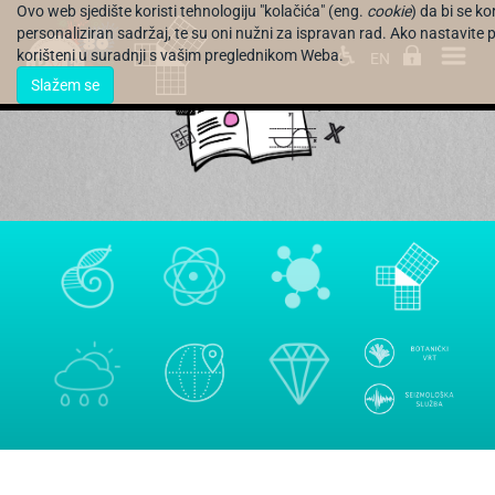
Ovo web sjedište koristi tehnologiju "kolačića" (eng.
cookie
) da bi se k
personaliziran sadržaj, te su oni nužni za ispravan rad. Ako nastavite pr
korišteni u suradnji s vašim preglednikom Weba.
EN
Slažem se