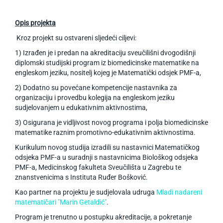
Opis projekta
Kroz projekt su ostvareni sljedeći ciljevi:
1) Izrađen je i predan na akreditaciju sveučilišni dvogodišnji
diplomski studijski program iz biomedicinske matematike na
engleskom jeziku, nositelj kojeg je Matematički odsjek PMF-a,
2) Dodatno su povećane kompetencije nastavnika za
organizaciju i provedbu kolegija na engleskom jeziku
sudjelovanjem u edukativnim aktivnostima,
3) Osigurana je vidljivost novog programa i polja biomedicinske
matematike raznim promotivno-edukativnim aktivnostima.
Kurikulum novog studija izradili su nastavnici Matematičkog
odsjeka PMF-a u suradnji s nastavnicima Biološkog odsjeka
PMF-a, Medicinskog fakulteta Sveučilišta u Zagrebu te
znanstvenicima s Instituta Ruđer Bošković.
Kao partner na projektu je sudjelovala udruga
Mladi nadareni
matematičari "Marin Getaldić"
.
Program je trenutno u postupku akreditacije, a pokretanje